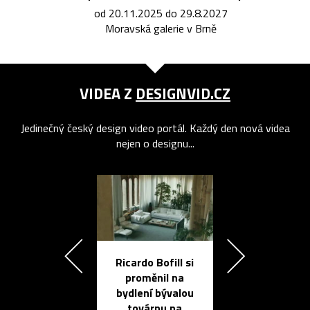
od 20.11.2025 do 29.8.2027
Moravská galerie v Brně
VIDEA Z
DESIGNVID.CZ
Jedinečný český design video portál. Každý den nová videa
nejen o designu...
Ricardo Bofill si
Přichází ten
proměnil na
propracovan
bydlení bývalou
elektronic
továrnu na
zápisník