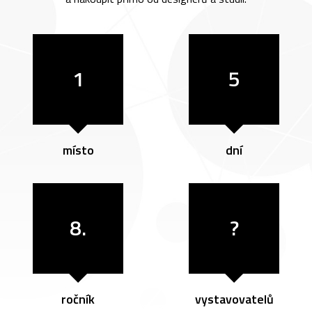
1
5
místo
dní
8.
?
ročník
vystavovatelů