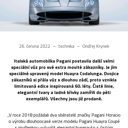
26. června 2022
technika
Ondřej Krynek
Italská automobilka Pagani postavila další velmi
speciální vůz pro své extra movité zákazníky. Je jím
speciálně upravený model Huayra Codalunga. Dvojice
zákazníků si přála vůz s dlouhou zádí, proto vznikla
limitovaná edice inspirovaná 60. léty. Čisté linie,
elegantní tvary a ladné křivky zamířili do pěti
exemplářů. Všechny jsou již prodané.
„V roce 2018 požádali dva sběratelé značky Pagani Horacio
o výrobu dlouhoocasé verze modelu Pagani Huayra Coupé
s myšlenkou vytvořit elegantní hyperauto s čistým