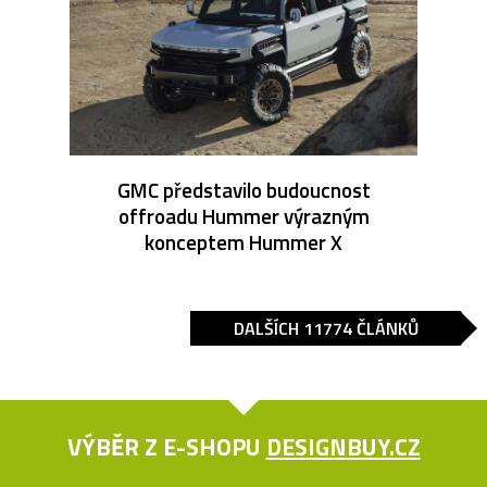
GMC představilo budoucnost
offroadu Hummer výrazným
konceptem Hummer X
DALŠÍCH 11774 ČLÁNKŮ
VÝBĚR Z E-SHOPU
DESIGNBUY.CZ