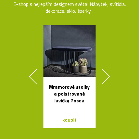
E-shop s nejlepším designem světa! Nábytek, svítidla,
dekorace, sklo, šperky...
Mramorové stolky
Elegantn
a polstrované
květináč
lavičky Posea
Botanique 
kovovém pod
koupit
koupit