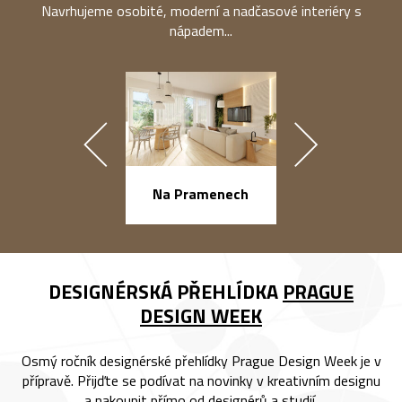
Navrhujeme osobité, moderní a nadčasové interiéry s
nápadem...
náměstí Na Ba
Na Pramenech
DESIGNÉRSKÁ PŘEHLÍDKA
PRAGUE
DESIGN WEEK
Osmý ročník designérské přehlídky Prague Design Week je v
přípravě. Přijďte se podívat na novinky v kreativním designu
a nakoupit přímo od designérů a studií.