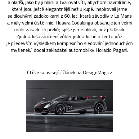
a hladší, jako by ji hladil a tvaroval vítr, abychom navrhli linie,
které jsou ještě elegantnější než u kupé. Inspirovali jsme
se dlouhými zadokolkami z 60. let, které závodily v Le Mans
a měly velmi čisté linie. Huayra Codalunga obsahuje jen velmi
málo zásadních prvků; spíše jsme ubírali, než přidávali.
Zjednodušování není vůbec jednoduché a tento vůz
je především výsledkem komplexního sledování jednoduchých
myšlenek,“ dodal zakladatel automobilky Horacio Pagani.
Čtěte související článek na DesignMag.cz