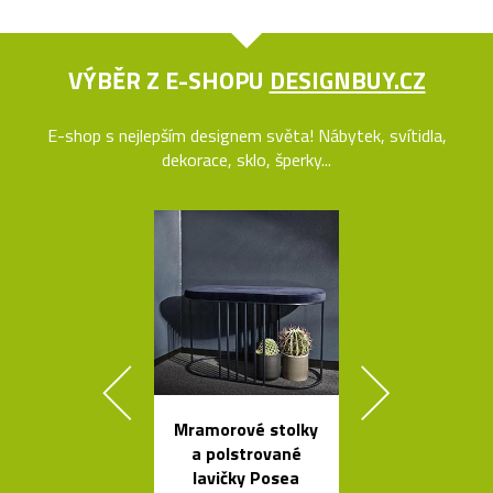
VÝBĚR Z E-SHOPU
DESIGNBUY.CZ
E-shop s nejlepším designem světa! Nábytek, svítidla,
dekorace, sklo, šperky...
Mramorové stolky
Načechran
a polstrované
měkké svíti
lavičky Posea
Cloud od Geh