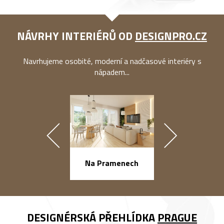
NÁVRHY INTERIÉRŮ OD
DESIGNPRO.CZ
Navrhujeme osobité, moderní a nadčasové interiéry s
nápadem...
náměstí Na Ba
Na Pramenech
DESIGNÉRSKÁ PŘEHLÍDKA
PRAGUE