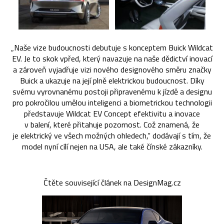
„Naše vize budoucnosti debutuje s konceptem Buick Wildcat
EV. Je to skok vpřed, který navazuje na naše dědictví inovací
a zároveň vyjadřuje vizi nového designového směru značky
Buick a ukazuje na její plně elektrickou budoucnost. Díky
svému vyrovnanému postoji připravenému k jízdě a designu
pro pokročilou umělou inteligenci a biometrickou technologii
představuje Wildcat EV Concept efektivitu a inovace
v balení, které přitahuje pozornost. Což znamená, že
je elektrický ve všech možných ohledech,“ dodávají s tím, že
model nyní cílí nejen na USA, ale také čínské zákazníky.
Čtěte související článek na DesignMag.cz