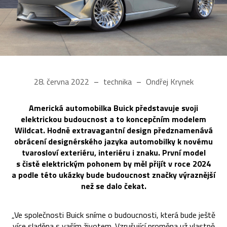
28. června 2022
technika
Ondřej Krynek
Americká automobilka Buick představuje svoji
elektrickou budoucnost a to koncepčním modelem
Wildcat. Hodně extravagantní design předznamenává
obrácení designérského jazyka automobilky k novému
tvarosloví exteriéru, interiéru i znaku. První model
s čistě elektrickým pohonem by měl přijít v roce 2024
a podle této ukázky bude budoucnost značky výraznější
než se dalo čekat.
„Ve společnosti Buick sníme o budoucnosti, která bude ještě
více sladěna s vaším životem. Vzrušující proměna už vlastně