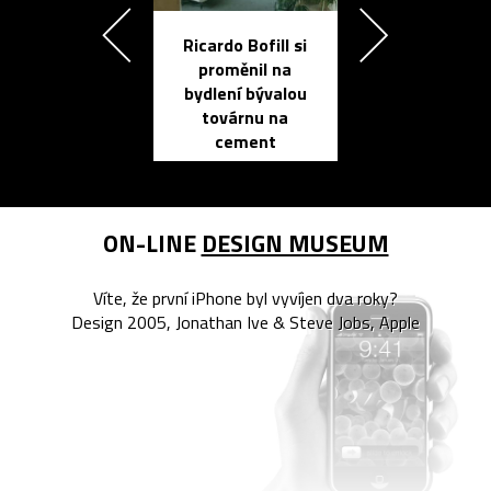
Ricardo Bofill si
Přichází ten
proměnil na
propracovan
bydlení bývalou
elektronic
továrnu na
zápisník
cement
reMarkable
ON-LINE
DESIGN MUSEUM
Víte, že první iPhone byl vyvíjen dva roky?
Design 2005, Jonathan Ive & Steve Jobs, Apple