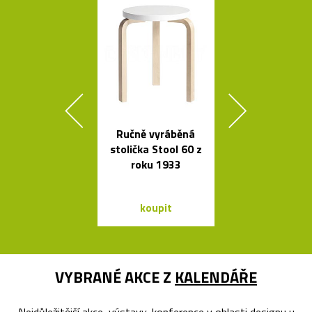
Ručně vyráběná
Česká miska 
stolička Stool 60 z
s ukrytý
roku 1933
srdečním tv
koupit
koupit
VYBRANÉ AKCE Z
KALENDÁŘE