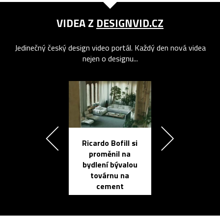
VIDEA Z
DESIGNVID.CZ
Jedinečný český design video portál. Každý den nová videa
nejen o designu...
Ricardo Bofill si
Přichází ten
proměnil na
propracovan
bydlení bývalou
elektronic
továrnu na
zápisník
cement
reMarkable