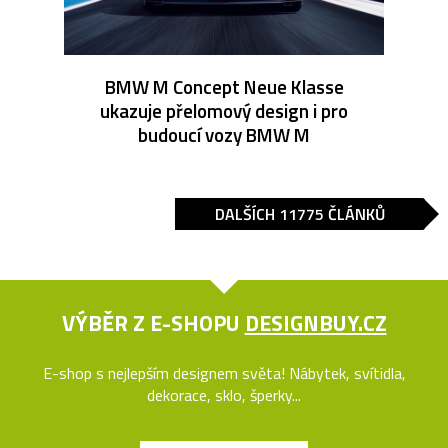
BMW M Concept Neue Klasse
ukazuje přelomový design i pro
budoucí vozy BMW M
DALŠÍCH 11775 ČLÁNKŮ
VÝBĚR Z E-SHOPU
DESIGNBUY.CZ
E-shop s nejlepším designem světa! Nábytek, svítidla,
dekorace, sklo, šperky...