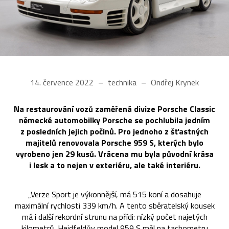
14. července 2022
technika
Ondřej Krynek
Na restaurování vozů zaměřená divize Porsche Classic
německé automobilky Porsche se pochlubila jedním
z posledních jejich počinů. Pro jednoho z šťastných
majitelů renovovala Porsche 959 S, kterých bylo
vyrobeno jen 29 kusů. Vrácena mu byla původní krása
i lesk a to nejen v exteriéru, ale také interiéru.
„Verze Sport je výkonnější, má 515 koní a dosahuje
maximální rychlosti 339 km/h. A tento sběratelský kousek
má i další rekordní strunu na přídi: nízký počet najetých
kilometrů. Heidfeldův model 959 S měl na tachometru