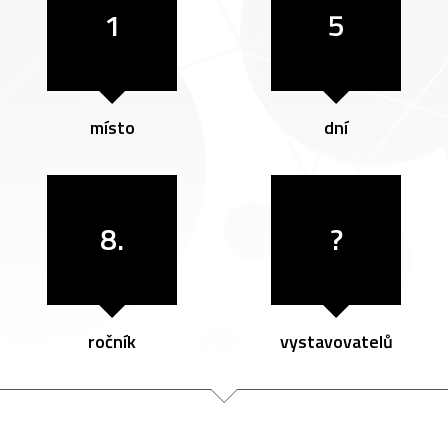
1
5
místo
dní
8.
?
ročník
vystavovatelů