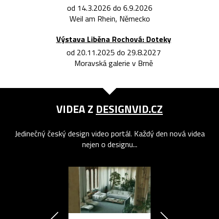
od 14.3.2026 do 6.9.2026
Weil am Rhein, Německo
Výstava Liběna Rochová: Doteky
od 20.11.2025 do 29.8.2027
Moravská galerie v Brně
VIDEA Z
DESIGNVID.CZ
Jedinečný český design video portál. Každý den nová videa
nejen o designu...