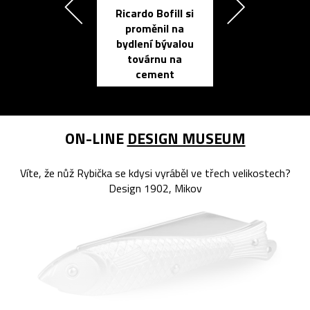
Ricardo Bofill si
Přichází ten
proměnil na
propracovan
bydlení bývalou
elektronic
továrnu na
zápisník
cement
reMarkable
ON-LINE
DESIGN MUSEUM
Víte, že nůž Rybička se kdysi vyráběl ve třech velikostech?
Design 1902, Mikov