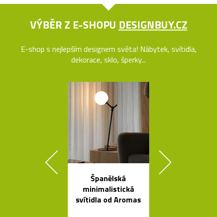
VÝBĚR Z E-SHOPU
DESIGNBUY.CZ
E-shop s nejlepším designem světa! Nábytek, svítidla,
dekorace, sklo, šperky...
Španělská
Výkonné cy
minimalistická
svítilny o
svítidla od Aromas
Bookma