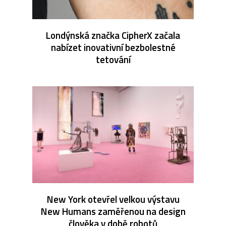
Londýnská značka CipherX začala
nabízet inovativní bezbolestné
tetování
New York otevřel velkou výstavu
New Humans zaměřenou na design
člověka v době robotů