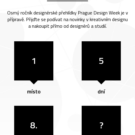
Osmý ročník designérské přehlídky Prague Design Week je v
přípravě. Přijďte se podívat na novinky v kreativním designu
a nakoupit přímo od designérů a studií.
1
5
místo
dní
8.
?