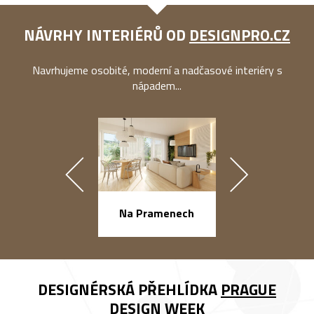
NÁVRHY INTERIÉRŮ OD
DESIGNPRO.CZ
Navrhujeme osobité, moderní a nadčasové interiéry s
nápadem...
náměstí Na Ba
Na Pramenech
DESIGNÉRSKÁ PŘEHLÍDKA
PRAGUE
DESIGN WEEK