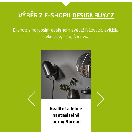
VÝBĚR Z E-SHOPU
DESIGNBUY.CZ
E-shop s nejlepším designem světa! Nábytek, svítidla,
dekorace, sklo, šperky...
Kvalitní a lehce
Nehořlav
nastavitelné
schránky na k
lampy Bureau
od počítačů 