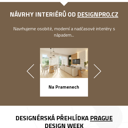
NÁVRHY INTERIÉRŮ OD
DESIGNPRO.CZ
Navrhujeme osobité, moderní a nadčasové interiéry s
nápadem...
náměstí Na Ba
Na Pramenech
DESIGNÉRSKÁ PŘEHLÍDKA
PRAGUE
DESIGN WEEK