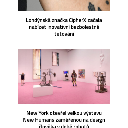
Londýnská značka CipherX začala
nabízet inovativní bezbolestné
tetování
New York otevřel velkou výstavu
New Humans zaměřenou na design
člověka v době robotů