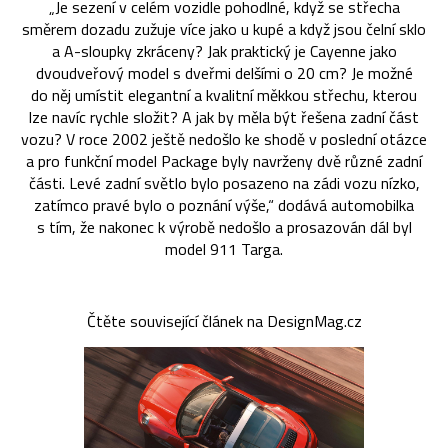
„Je sezení v celém vozidle pohodlné, když se střecha
směrem dozadu zužuje více jako u kupé a když jsou čelní sklo
a A-sloupky zkráceny? Jak praktický je Cayenne jako
dvoudveřový model s dveřmi delšími o 20 cm? Je možné
do něj umístit elegantní a kvalitní měkkou střechu, kterou
lze navíc rychle složit? A jak by měla být řešena zadní část
vozu? V roce 2002 ještě nedošlo ke shodě v poslední otázce
a pro funkční model Package byly navrženy dvě různé zadní
části. Levé zadní světlo bylo posazeno na zádi vozu nízko,
zatímco pravé bylo o poznání výše,“ dodává automobilka
s tím, že nakonec k výrobě nedošlo a prosazován dál byl
model 911 Targa.
Čtěte související článek na DesignMag.cz