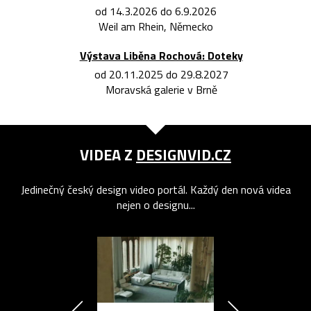
od 14.3.2026 do 6.9.2026
Weil am Rhein, Německo
Výstava Liběna Rochová: Doteky
od 20.11.2025 do 29.8.2027
Moravská galerie v Brně
VIDEA Z
DESIGNVID.CZ
Jedinečný český design video portál. Každý den nová videa
nejen o designu...