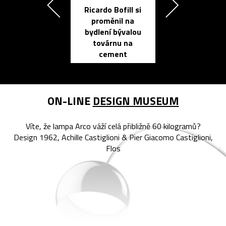
Ricardo Bofill si
Přichází ten
proměnil na
propracovan
bydlení bývalou
elektronic
továrnu na
zápisník
cement
reMarkable
ON-LINE
DESIGN MUSEUM
Víte, že lampa Arco váží celá přibližně 60 kilogramů?
Design 1962, Achille Castiglioni & Pier Giacomo Castiglioni,
Flos