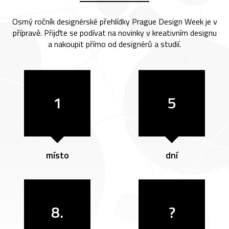
Osmý ročník designérské přehlídky Prague Design Week je v
přípravě. Přijďte se podívat na novinky v kreativním designu
a nakoupit přímo od designérů a studií.
1
5
místo
dní
8.
?