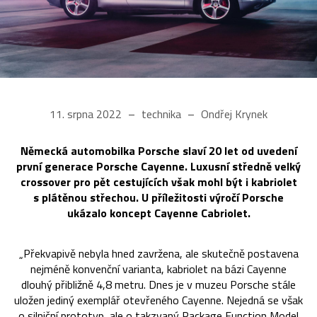
11. srpna 2022
technika
Ondřej Krynek
Německá automobilka Porsche slaví 20 let od uvedení
první generace Porsche Cayenne. Luxusní středně velký
crossover pro pět cestujících však mohl být i kabriolet
s plátěnou střechou. U příležitosti výročí Porsche
ukázalo koncept Cayenne Cabriolet.
„Překvapivě nebyla hned zavržena, ale skutečně postavena
nejméně konvenční varianta, kabriolet na bázi Cayenne
dlouhý přibližně 4,8 metru. Dnes je v muzeu Porsche stále
uložen jediný exemplář otevřeného Cayenne. Nejedná se však
o silniční prototyp, ale o takzvaný Package Function Model