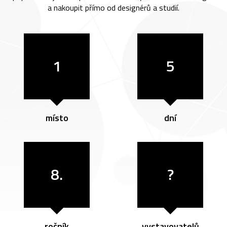
a nakoupit přímo od designérů a studií.
1
5
místo
dní
8.
?
ročník
vystavovatelů