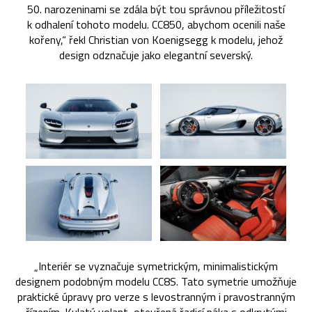
50. narozeninami se zdála být tou správnou příležitostí
k odhalení tohoto modelu. CC850, abychom ocenili naše
kořeny,“ řekl Christian von Koenigsegg k modelu, jehož
design odznačuje jako elegantní severský.
„Interiér se vyznačuje symetrickým, minimalistickým
designem podobným modelu CC8S. Tato symetrie umožňuje
praktické úpravy pro verze s levostranným i pravostranným