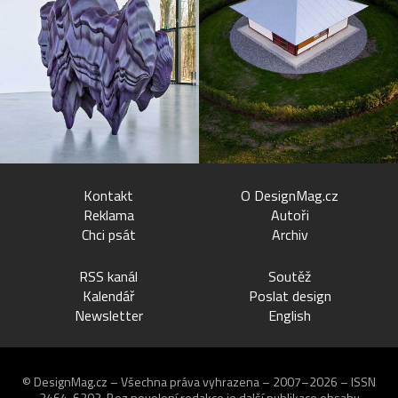
Kontakt
O DesignMag.cz
Reklama
Autoři
Chci psát
Archiv
RSS kanál
Soutěž
Kalendář
Poslat design
Newsletter
English
© DesignMag.cz – Všechna práva vyhrazena – 2007–2026 – ISSN
2464-6202.
Bez povolení redakce je další publikace obsahu