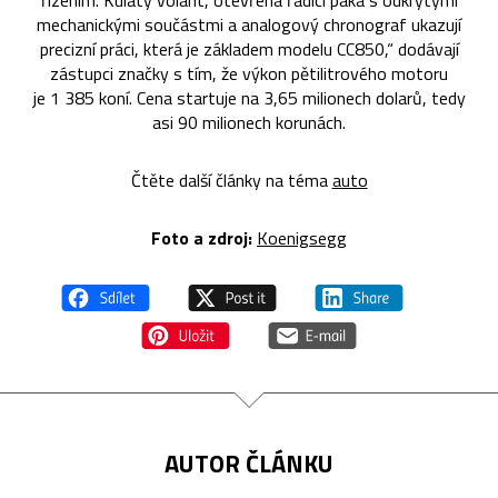
řízením. Kulatý volant, otevřená řadicí páka s odkrytými
mechanickými součástmi a analogový chronograf ukazují
precizní práci, která je základem modelu CC850,“ dodávají
zástupci značky s tím, že výkon pětilitrového motoru
je 1 385 koní. Cena startuje na 3,65 milionech dolarů, tedy
asi 90 milionech korunách.
Čtěte další články na téma
auto
Foto a z
droj:
Koenigsegg
AUTOR ČLÁNKU