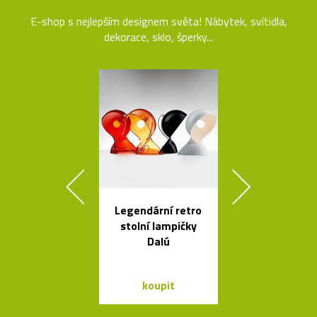
E-shop s nejlepším designem světa! Nábytek, svítidla,
dekorace, sklo, šperky...
Legendární retro
Česká porcel
stolní lampičky
miska ve tv
Dalú
loďky
koupit
koupit