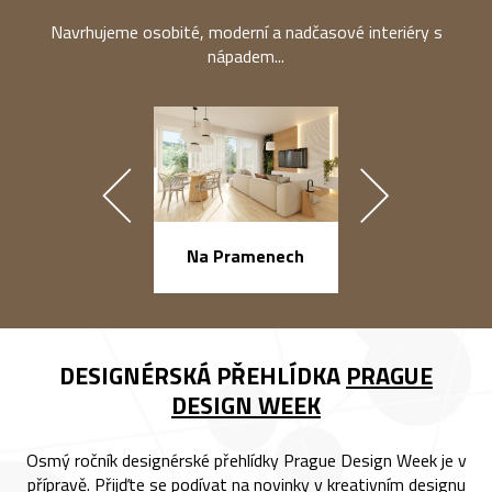
Navrhujeme osobité, moderní a nadčasové interiéry s
nápadem...
náměstí Na Ba
Na Pramenech
DESIGNÉRSKÁ PŘEHLÍDKA
PRAGUE
DESIGN WEEK
Osmý ročník designérské přehlídky Prague Design Week je v
přípravě. Přijďte se podívat na novinky v kreativním designu