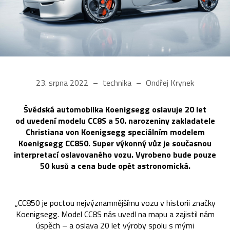
23. srpna 2022
technika
Ondřej Krynek
Švédská automobilka Koenigsegg oslavuje 20 let
od uvedení modelu CC8S a 50. narozeniny zakladatele
Christiana von Koenigsegg speciálním modelem
Koenigsegg CC850. Super výkonný vůz je současnou
interpretací oslavovaného vozu. Vyrobeno bude pouze
50 kusů a cena bude opět astronomická.
„CC850 je poctou nejvýznamnějšímu vozu v historii značky
Koenigsegg. Model CC8S nás uvedl na mapu a zajistil nám
úspěch – a oslava 20 let výroby spolu s mými