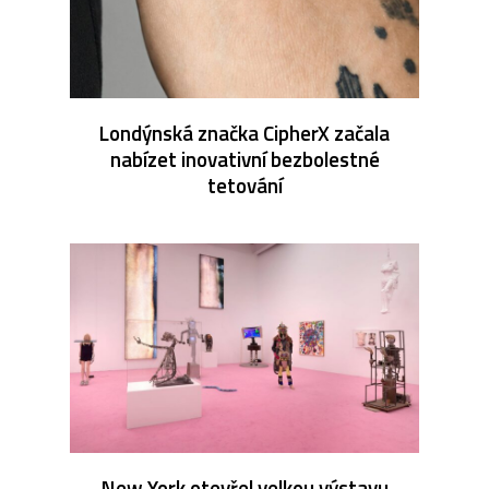
Londýnská značka CipherX začala
nabízet inovativní bezbolestné
tetování
New York otevřel velkou výstavu