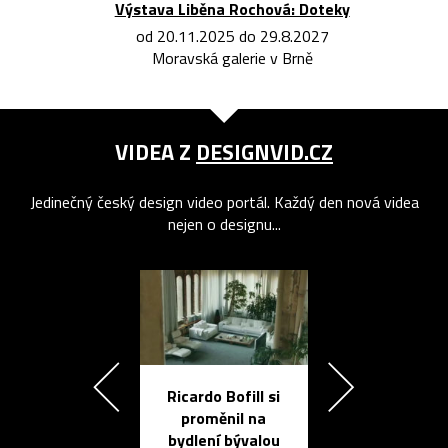
Výstava Liběna Rochová: Doteky
od 20.11.2025 do 29.8.2027
Moravská galerie v Brně
VIDEA Z
DESIGNVID.CZ
Jedinečný český design video portál. Každý den nová videa
nejen o designu...
Ricardo Bofill si
Přichází ten
proměnil na
propracovan
bydlení bývalou
elektronic