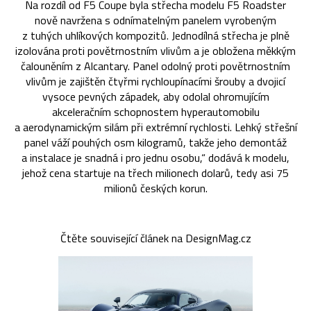
Na rozdíl od F5 Coupe byla střecha modelu F5 Roadster
nově navržena s odnímatelným panelem vyrobeným
z tuhých uhlíkových kompozitů. Jednodílná střecha je plně
izolována proti povětrnostním vlivům a je obložena měkkým
čalouněním z Alcantary. Panel odolný proti povětrnostním
vlivům je zajištěn čtyřmi rychloupínacími šrouby a dvojicí
vysoce pevných západek, aby odolal ohromujícím
akceleračním schopnostem hyperautomobilu
a aerodynamickým silám při extrémní rychlosti. Lehký střešní
panel váží pouhých osm kilogramů, takže jeho demontáž
a instalace je snadná i pro jednu osobu,“ dodává k modelu,
jehož cena startuje na třech milionech dolarů, tedy asi 75
milionů českých korun.
Čtěte související článek na DesignMag.cz