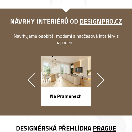
NÁVRHY INTERIÉRŮ OD
DESIGNPRO.CZ
Navrhujeme osobité, moderní a nadčasové interiéry s
nápadem...
náměstí Na Ba
Na Pramenech
DESIGNÉRSKÁ PŘEHLÍDKA
PRAGUE