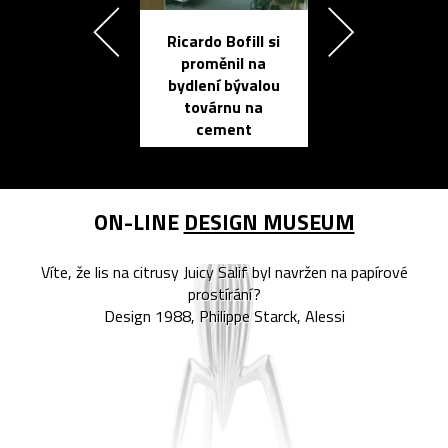
Ricardo Bofill si
Přichází ten
proměnil na
propracovan
bydlení bývalou
elektronic
továrnu na
zápisník
cement
reMarkable
ON-LINE
DESIGN MUSEUM
Víte, že lis na citrusy Juicy Salif byl navržen na papírové
prostírání?
Design 1988, Philippe Starck, Alessi