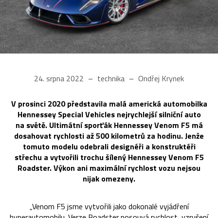
24. srpna 2022
technika
Ondřej Krynek
V prosinci 2020 představila malá americká automobilka
Hennessey Special Vehicles nejrychlejší silniční auto
na světě. Ultimátní sporťák Hennessey Venom F5 má
dosahovat rychlosti až 500 kilometrů za hodinu. Jenže
tomuto modelu odebrali designéři a konstruktéři
střechu a vytvořili trochu šílený Hennessey Venom F5
Roadster. Výkon ani maximální rychlost vozu nejsou
nijak omezeny.
„Venom F5 jsme vytvořili jako dokonalé vyjádření
hyperautomobilu. Verze Roadster posouvá rychlost, vzrušení