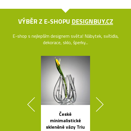
VÝBĚR Z E-SHOPU
DESIGNBUY.CZ
E-shop s nejlepším designem světa! Nábytek, svítidla,
dekorace, sklo, šperky...
České
Ručně vyro
minimalistické
dřevěné soš
skleněné vázy Triu
Dánska