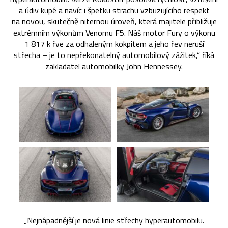
a údiv kupé a navíc i špetku strachu vzbuzujícího respekt
na novou, skutečně niternou úroveň, která majitele přibližuje
extrémním výkonům Venomu F5. Náš motor Fury o výkonu
1 817 k řve za odhaleným kokpitem a jeho řev neruší
střecha – je to nepřekonatelný automobilový zážitek,“ říká
zakladatel automobilky John Hennessey.
„Nejnápadnější je nová linie střechy hyperautomobilu.