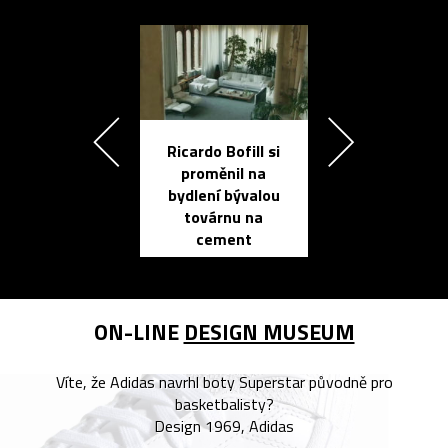
Ricardo Bofill si
Přichází ten
proměnil na
propracovan
bydlení bývalou
elektronic
továrnu na
zápisník
cement
reMarkable
ON-LINE
DESIGN MUSEUM
Víte, že Adidas navrhl boty Superstar původně pro
basketbalisty?
Design 1969, Adidas