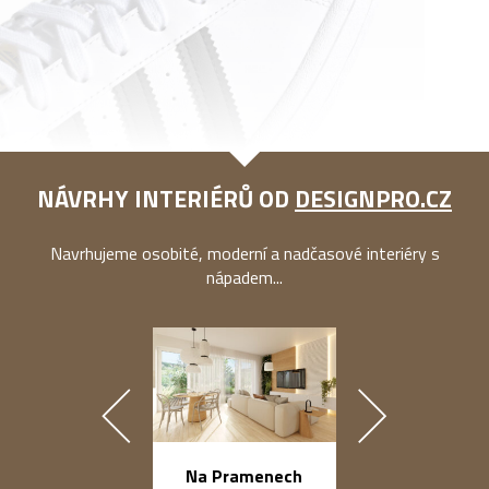
NÁVRHY INTERIÉRŮ OD
DESIGNPRO.CZ
Navrhujeme osobité, moderní a nadčasové interiéry s
nápadem...
náměstí Na Ba
Na Pramenech