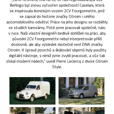
Berlingo byl znovu vytvořen společností Caselani, která
se inspirovala ikonickým vozem 2CV Fourgonnette, jenž
se zapsal do historie značky Citroën i celého
automobilového odvětví. Práce na jeho designu se rozběhly
ve studiích karosárny. Poté jsme pracovali společně, ruku
v ruce. Naši vlastní designéři bedlivě dohlíželi na práci, aby
původní 2CV Fourgonnette nebyl interpretován příliš
doslovně, ale aby výsledek skutečně nesl DNA značky
Citroën. K úpravě povrchů a škálování objemů byly použity
digitální nástroje, s nimiž jsme zvyklí pracovat, a vůz tak
získal moderní nádech,“ uvedl Pierre Leclercq z divize Citroën
Style.