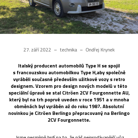
27. září 2022
technika
Ondřej Krynek
Italský producent automobilů Type H se spojil
s francouzskou automobilkou Type H,aby společně
vyráběli současné především užitkové vozy s retro
designem. Vzorem pro design nových modelů v této
speciální úpravě se stal Citröen 2CV Fourgonnette AU,
který byl na trh poprvé uveden v roce 1951 a v mnoha
obměnách byl vyráběn až do roku 1987. Absolutní
novinkou je Citröen Berlingo přepracovaný na Berlingo
2CV Fourgonnette.
„Jsme nesmírně hrdí na to, že náš nejprodávanější vůz