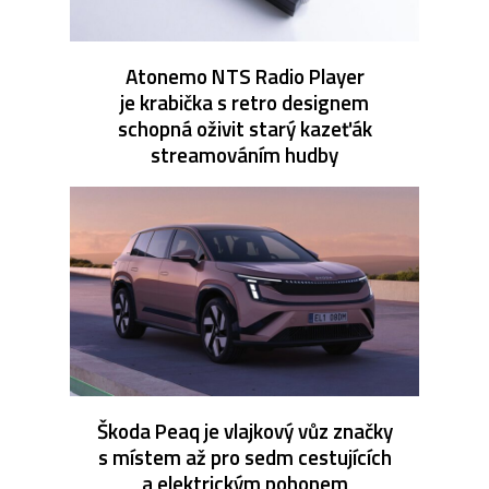
Atonemo NTS Radio Player
je krabička s retro designem
schopná oživit starý kazeťák
streamováním hudby
Škoda Peaq je vlajkový vůz značky
s místem až pro sedm cestujících
a elektrickým pohonem