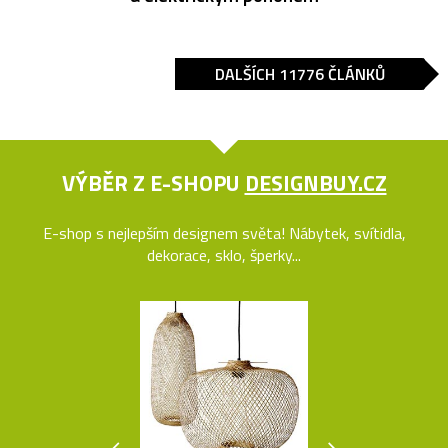
DALŠÍCH 11776 ČLÁNKŮ
VÝBĚR Z E-SHOPU
DESIGNBUY.CZ
E-shop s nejlepším designem světa! Nábytek, svítidla,
dekorace, sklo, šperky...