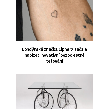
Londýnská značka CipherX začala
nabízet inovativní bezbolestné
tetování