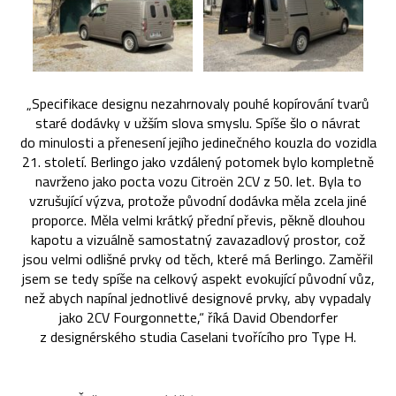
„Specifikace designu nezahrnovaly pouhé kopírování tvarů
staré dodávky v užším slova smyslu. Spíše šlo o návrat
do minulosti a přenesení jejího jedinečného kouzla do vozidla
21. století. Berlingo jako vzdálený potomek bylo kompletně
navrženo jako pocta vozu Citroën 2CV z 50. let. Byla to
vzrušující výzva, protože původní dodávka měla zcela jiné
proporce. Měla velmi krátký přední převis, pěkně dlouhou
kapotu a vizuálně samostatný zavazadlový prostor, což
jsou velmi odlišné prvky od těch, které má Berlingo. Zaměřil
jsem se tedy spíše na celkový aspekt evokující původní vůz,
než abych napínal jednotlivé designové prvky, aby vypadaly
jako 2CV Fourgonnette,“ říká David Obendorfer
z designérského studia Caselani tvořícího pro Type H.