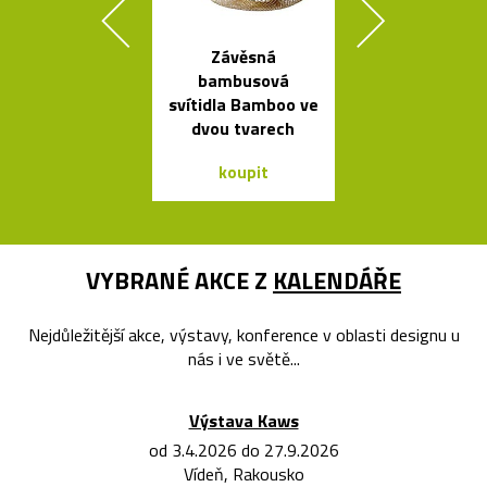
Závěsná
Rychlovar
bambusová
konvice Plis
svítidla Bamboo ve
čtyřech bar
dvou tvarech
koupit
koupit
VYBRANÉ AKCE Z
KALENDÁŘE
Nejdůležitější akce, výstavy, konference v oblasti designu u
nás i ve světě...
Výstava Kaws
od 3.4.2026 do 27.9.2026
Vídeň, Rakousko