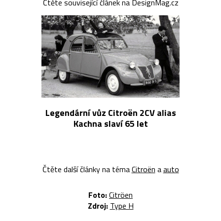
Čtěte související článek na DesignMag.cz
Legendární vůz Citroën 2CV alias
Kachna slaví 65 let
Čtěte další články na téma
Citroën
a
auto
Foto:
Citröen
Zdroj:
Type H