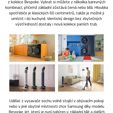
z kolekce Bespoke. Vybrat si můžete z několika barevných
kombinací, přičemž základní zůstává černá nebo bílá. Hloubka
spotřebiče je klasických 60 centimetrů, takže je možné ji
umístit i do kuchyně. Identický design bez zbytečných
výstředností dostaly i nová kolekce parních trub.
Udělat z vysavače sochu volně stojící v obývacím pokoji
nebo v jiné obytné místnosti chce Samsung díky modelu
Bespoke Jet, který je nyní nabízen v základní bílé a dalších