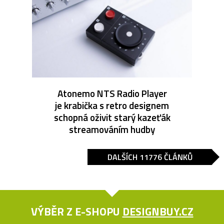
Atonemo NTS Radio Player
je krabička s retro designem
schopná oživit starý kazeťák
streamováním hudby
DALŠÍCH 11776 ČLÁNKŮ
VÝBĚR Z E-SHOPU
DESIGNBUY.CZ