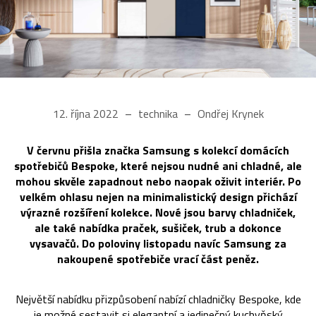
12. října 2022
technika
Ondřej Krynek
V červnu přišla značka Samsung s kolekcí domácích
spotřebičů Bespoke, které nejsou nudné ani chladné, ale
mohou skvěle zapadnout nebo naopak oživit interiér. Po
velkém ohlasu nejen na minimalistický design přichází
výrazné rozšíření kolekce. Nové jsou barvy chladniček,
ale také nabídka praček, sušiček, trub a dokonce
vysavačů. Do poloviny listopadu navíc Samsung za
nakoupené spotřebiče vrací část peněz.
Největší nabídku přizpůsobení nabízí chladničky Bespoke, kde
je možné sestavit si elegantní a jedinečný kuchyňský