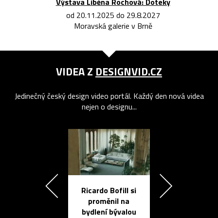
Výstava Liběna Rochová: Doteky
od 20.11.2025 do 29.8.2027
Moravská galerie v Brně
VIDEA Z
DESIGNVID.CZ
Jedinečný český design video portál. Každý den nová videa
nejen o designu...
Ricardo Bofill si
Přichází ten
proměnil na
propracovan
bydlení bývalou
elektronic