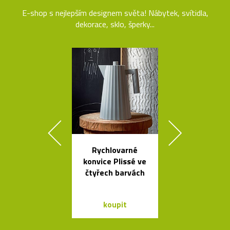
E-shop s nejlepším designem světa! Nábytek, svítidla,
dekorace, sklo, šperky...
Rychlovarné
Česká závě
konvice Plissé ve
svítidla Sha
čtyřech barvách
ze skla a dř
koupit
koupit