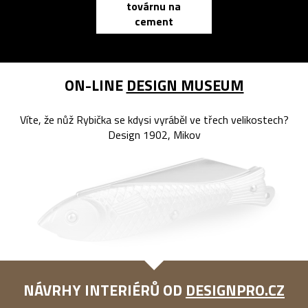
továrnu na
zápisník
cement
reMarkable
ON-LINE
DESIGN MUSEUM
Víte, že nůž Rybička se kdysi vyráběl ve třech velikostech?
Design 1902, Mikov
NÁVRHY INTERIÉRŮ OD
DESIGNPRO.CZ