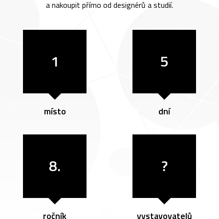
a nakoupit přímo od designérů a studií.
1
5
místo
dní
8.
?
ročník
vystavovatelů