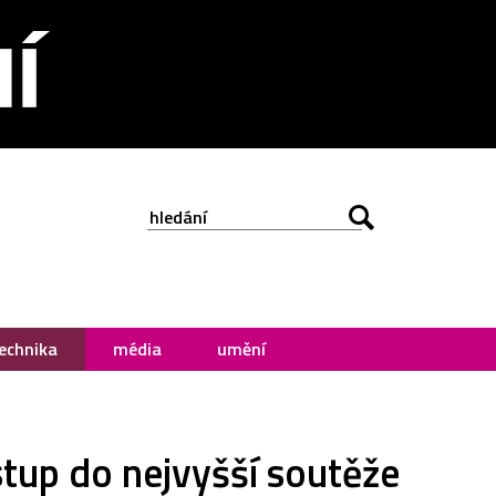
echnika
média
umění
tup do nejvyšší soutěže