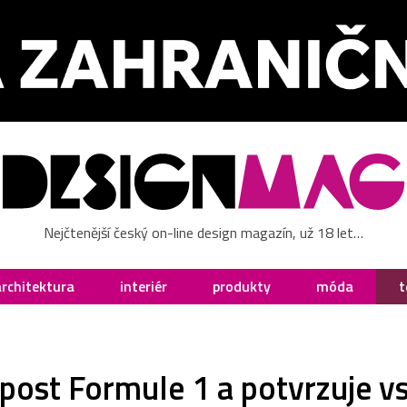
Nejčtenější český on-line design magazín, už 18 let…
architektura
interiér
produkty
móda
t
post Formule 1 a potvrzuje vs