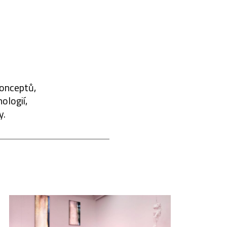
konceptů,
ologií,
y.