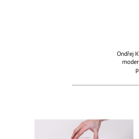
Ondřej K
modern
p