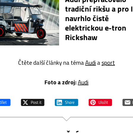
tradiční rikšu a pro 
navrhlo čistě
elektrickou e-tron
Rickshaw
Čtěte další články na téma
Audi
a
sport
Foto a z
droj:
Audi