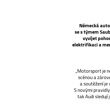
Německá autom
se s týmem Saube
vyvíjet poho
elektrifikaci a m
„Motorsport je n
scénou a zárov
a soutěžení je
S novými pravidly
tak Audi sledují