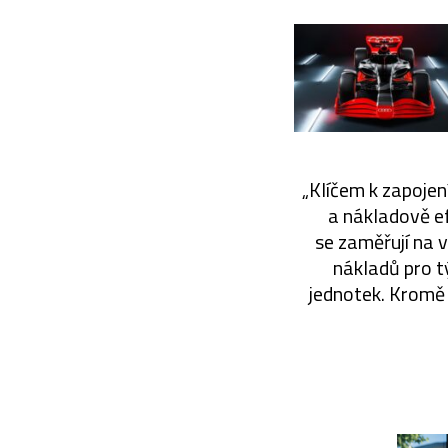
„Klíčem k zapojení
a nákladově ef
se zaměřují na v
nákladů pro t
jednotek. Kromě 