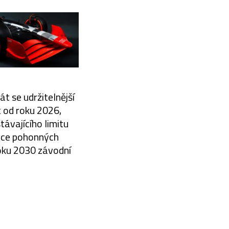
át se udržitelnější
t od roku 2026,
távajícího limitu
obce pohonných
roku 2030 závodní