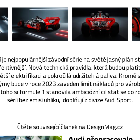
 je nejpopulárnější závodní série na světě jasný plán st
ektivnější. Nová technická pravidla, která budou plati
ětší elektrifikaci a pokročilá udržitelná paliva. Kromě s
ýmy bude v roce 2023 zaveden limit nákladů pro výr
toho si formule 1 stanovila ambiciózní cíl stát se do 
sérií bez emisí uhlíku,“ doplňují z divize Audi Sport.
Čtěte související článek na DesignMag.cz
Audi přepracovalo