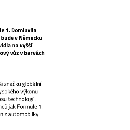
e 1. Domluvila
di bude v Německu
idla na vyšší
kový vůz v barvách
i značku globální
vysokého výkonu
su technologií.
nců jak Formule 1,
ann z automobilky