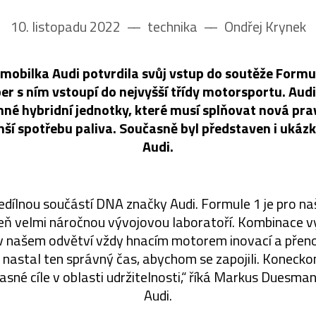
10. listopadu 2022
––
technika
––
Ondřej Krynek
obilka Audi potvrdila svůj vstup do soutěže Formul
r s ním vstoupí do nejvyšší třídy motorsportu. Au
nné hybridní jednotky, které musí splňovat nová prav
enší spotřebu paliva. Současně byl představen i ukáz
Audi.
edílnou součástí DNA značky Audi. Formule 1 je pro naš
eň velmi náročnou vývojovou laboratoří. Kombinace 
 v našem odvětví vždy hnacím motorem inovací a přeno
 nastal ten správný čas, abychom se zapojili. Konecko
 jasné cíle v oblasti udržitelnosti,“ říká Markus Duesm
Audi.