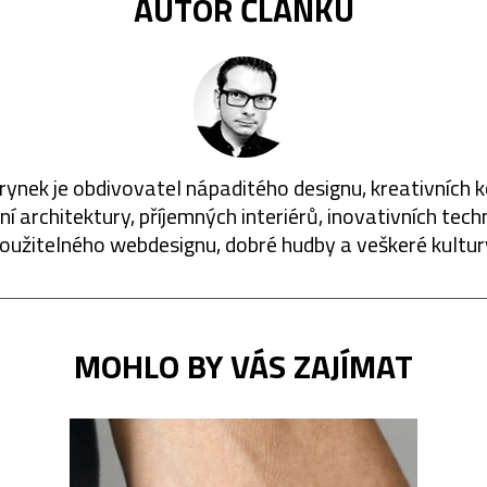
AUTOR ČLÁNKU
rynek je obdivovatel nápaditého designu, kreativních 
í architektury, příjemných interiérů, inovativních techn
oužitelného webdesignu, dobré hudby a veškeré kultur
MOHLO BY VÁS ZAJÍMAT