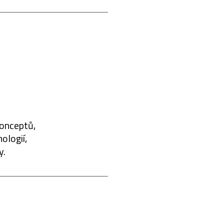
konceptů,
ologií,
y.