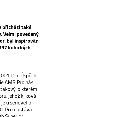
 přichází také
. Velmi povedený
r, byl inspirován
997 kubických
 001 Pro. Úspěch
rie AMR Pro nás
; takový, o kterém
ru, jehož kliková
 je u sériového
01 Pro dostává
gh Superior.