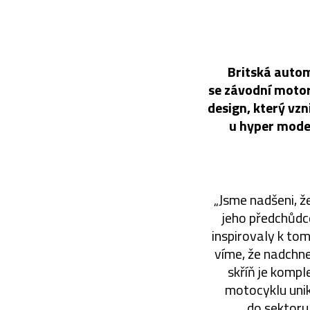
Britská autom
se závodní moto
design, který vz
u hyper mode
„Jsme nadšeni, 
jeho předchůdc
inspirovaly k tom
víme, že nadchne
skříň je kompl
motocyklu uni
do sektoru 