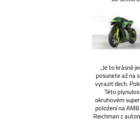
„Je to krásně 
posunete až na s
vyrazit dech. Pok
Této plynulos
okruhovém superbi
položení na AMB 0
Reichman z autom