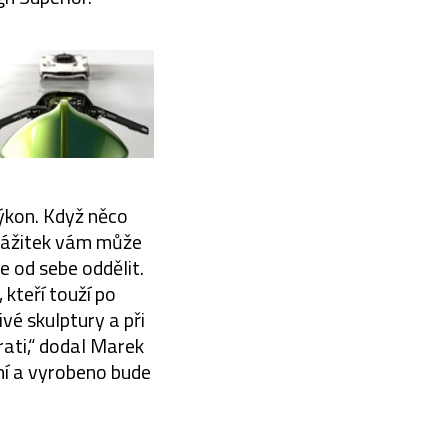
ýkon. Když něco
 zážitek vám může
e od sebe oddělit.
kteří touží po
vé skulptury a při
rati,“ dodal Marek
í a vyrobeno bude