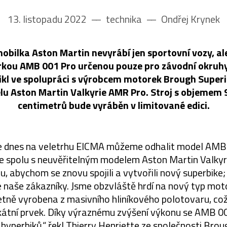
13. listopadu 2022
––
technika
––
Ondřej Krynek
obilka Aston Martin nevyrábí jen sportovní vozy, ale
rkou AMB 001 Pro určenou pouze pro závodní okruhy
nikl ve spolupráci s výrobcem motorek Brough Superio
lu Aston Martin Valkyrie AMR Pro. Stroj s objemem 
centimetrů bude vyráběn v limitované edici.
že dnes na veletrhu EICMA můžeme odhalit model AMB
e spolu s neuvěřitelným modelem Aston Martin Valky
u, abychom se znovu spojili a vytvořili nový superbike
 naše zákazníky. Jsme obzvláště hrdí na nový typ moto
etně vyrobena z masivního hliníkového polotovaru, což
kátní prvek. Díky výraznému zvýšení výkonu se AMB 0
hyperbiků,“ řekl Thierry Henriette ze společnosti Brou