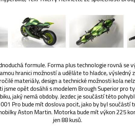
jednoduchá formule. Forma plus technologie rovná se v
amou hranici možností a uděláte to hladce, výsledný
ročilé materiály, design a technické možnosti kola nelz
ti jsme opět dosáhli s modelem Brough Superior pro ty, 
ku, jaký nemá obdoby. Jezdec je součástí této pohybli
01 Pro bude mít doslova pocit, jako by byl součástí t
obilky Aston Martin. Motorka bude mít výkon 225 kon
jen 88 kusů.