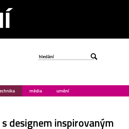
echnika
média
umění
 s designem inspirovaným