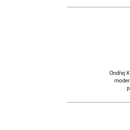
Ondřej K
modern
p