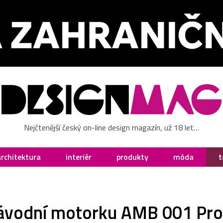
Nejčtenější český on-line design magazín, už 18 let…
architektura
interiér
produkty
móda
t
 závodní motorku AMB 001 Pro