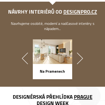
NÁVRHY INTERIÉRŮ OD
DESIGNPRO.CZ
Navrhujeme osobité, moderní a nadčasové interiéry s
nápadem...
náměstí Na Ba
Na Pramenech
DESIGNÉRSKÁ PŘEHLÍDKA
PRAGUE
DESIGN WEEK