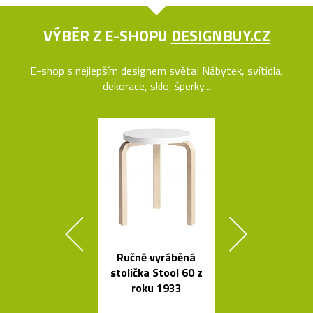
VÝBĚR Z E-SHOPU
DESIGNBUY.CZ
E-shop s nejlepším designem světa! Nábytek, svítidla,
dekorace, sklo, šperky...
Ručně vyráběná
Česká miska 
stolička Stool 60 z
s ukrytý
roku 1933
srdečním tv