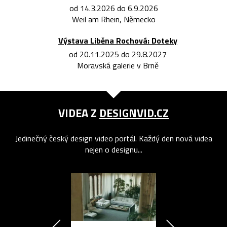
od 14.3.2026 do 6.9.2026
Weil am Rhein, Německo
Výstava Liběna Rochová: Doteky
od 20.11.2025 do 29.8.2027
Moravská galerie v Brně
VIDEA Z
DESIGNVID.CZ
Jedinečný český design video portál. Každý den nová videa
nejen o designu...