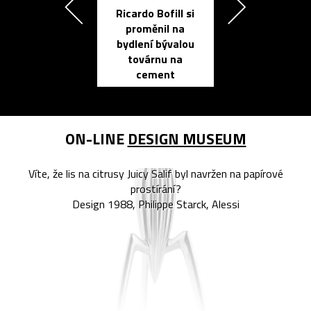
Ricardo Bofill si
Přichází ten
proměnil na
propracovan
bydlení bývalou
elektronic
továrnu na
zápisník
cement
reMarkable
ON-LINE
DESIGN MUSEUM
Víte, že lis na citrusy Juicy Salif byl navržen na papírové
prostírání?
Design 1988, Philippe Starck, Alessi