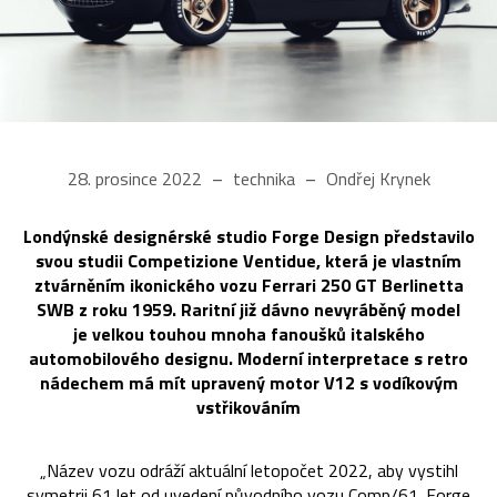
28. prosince 2022
technika
Ondřej Krynek
Londýnské designérské studio Forge Design představilo
svou studii Competizione Ventidue, která je vlastním
ztvárněním ikonického vozu Ferrari 250 GT Berlinetta
SWB z roku 1959. Raritní již dávno nevyráběný model
je velkou touhou mnoha fanoušků italského
automobilového designu. Moderní interpretace s retro
nádechem má mít upravený motor V12 s vodíkovým
vstřikováním
„Název vozu odráží aktuální letopočet 2022, aby vystihl
symetrii 61 let od uvedení původního vozu Comp/61. Forge