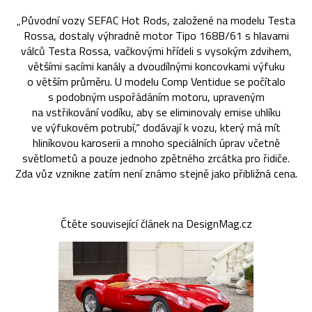
„Původní vozy SEFAC Hot Rods, založené na modelu Testa
Rossa, dostaly výhradně motor Tipo 168B/61 s hlavami
válců Testa Rossa, vačkovými hřídeli s vysokým zdvihem,
většími sacími kanály a dvoudílnými koncovkami výfuku
o větším průměru. U modelu Comp Ventidue se počítalo
s podobným uspořádáním motoru, upraveným
na vstřikování vodíku, aby se eliminovaly emise uhlíku
ve výfukovém potrubí,“ dodávají k vozu, který má mít
hliníkovou karoserii a mnoho speciálních úprav včetně
světlometů a pouze jednoho zpětného zrcátka pro řidiče.
Zda vůz vznikne zatím není známo stejně jako přibližná cena.
Čtěte související článek na DesignMag.cz