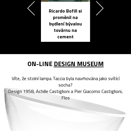
Ricardo Bofill si
Přichází ten
proměnil na
propracovan
bydlení bývalou
elektronic
továrnu na
zápisník
cement
reMarkable
ON-LINE
DESIGN MUSEUM
Víte, že stolní lampa Taccia byla navrhována jako svítící
socha?
Design 1958, Achille Castiglioni a Pier Giacomo Castiglioni,
Flos