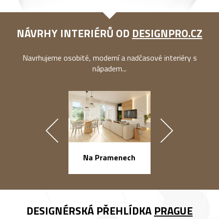
NÁVRHY INTERIÉRŮ OD
DESIGNPRO.CZ
Navrhujeme osobité, moderní a nadčasové interiéry s
nápadem...
náměstí Na Ba
Na Pramenech
DESIGNÉRSKÁ PŘEHLÍDKA
PRAGUE