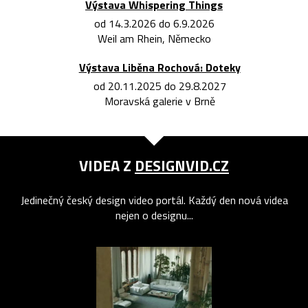
Výstava Whispering Things
od 14.3.2026 do 6.9.2026
Weil am Rhein, Německo
Výstava Liběna Rochová: Doteky
od 20.11.2025 do 29.8.2027
Moravská galerie v Brně
VIDEA Z
DESIGNVID.CZ
Jedinečný český design video portál. Každý den nová videa
nejen o designu...