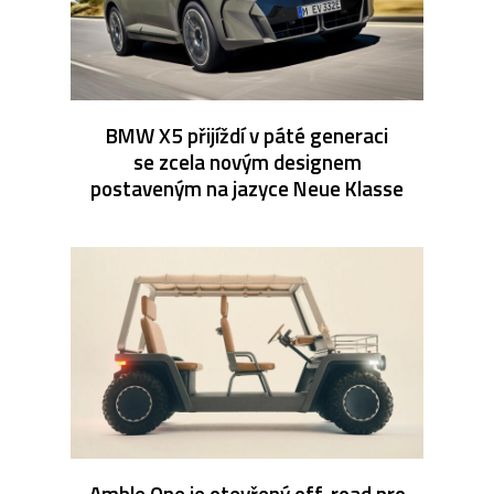
BMW X5 přijíždí v páté generaci
se zcela novým designem
postaveným na jazyce Neue Klasse
Amble One je otevřený off-road pro