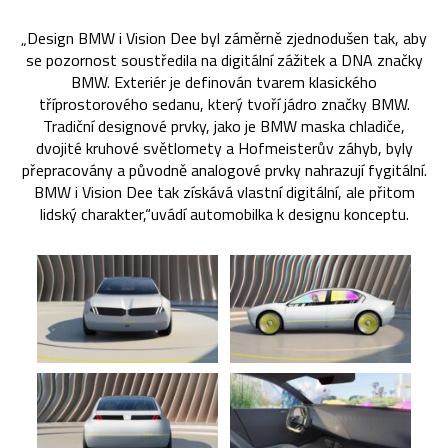
„Design BMW i Vision Dee byl záměrně zjednodušen tak, aby
se pozornost soustředila na digitální zážitek a DNA značky
BMW. Exteriér je definován tvarem klasického
tříprostorového sedanu, který tvoří jádro značky BMW.
Tradiční designové prvky, jako je BMW maska chladiče,
dvojité kruhové světlomety a Hofmeisterův záhyb, byly
přepracovány a původně analogové prvky nahrazují fygitální.
BMW i Vision Dee tak získává vlastní digitální, ale přitom
lidský charakter,“uvádí automobilka k designu konceptu.