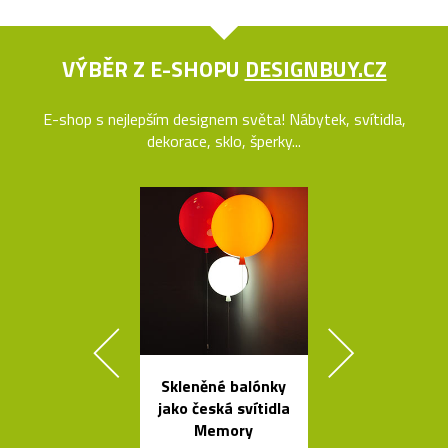
VÝBĚR Z E-SHOPU
DESIGNBUY.CZ
E-shop s nejlepším designem světa! Nábytek, svítidla,
dekorace, sklo, šperky...
Skleněné balónky
Svítící mrak 
jako česká svítidla
XL od Fran
Memory
Gehryho