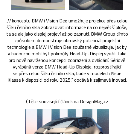
„V konceptu BMW i Vision Dee umožňuje projekce přes celou
šířku čelního skla zobrazovat informace na co největší ploše,
ta se ale jako displej projeví až po zapnutí. BMW Group tímto
způsobem demonstruje obrovský potenciál projekční
technologie a BMW i Vision Dee současně vizualizuje, jak by
v budoucnu mohl být pokročilý Head-Up-Displej využit také
pro nově navrženou koncepci zobrazení a ovládání. Sériově
vyráběná verze BMW Head-Up Displeje, rozprostírající
se přes celou šířku čelního skla, bude v modelech Neue
Klasse k dispozici od roku 2025,“ dodává k zajímavé inovaci.
Čtěte související článek na DesignMag.cz