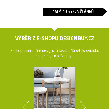
DALŠÍCH 11773 ČLÁNKŮ
VÝBĚR Z E-SHOPU
DESIGNBUY.CZ
E-shop s nejlepším designem světa! Nábytek, svítidla,
dekorace, sklo, šperky...