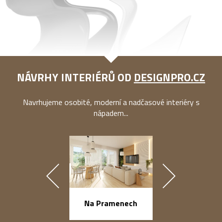
NÁVRHY INTERIÉRŮ OD
DESIGNPRO.CZ
Navrhujeme osobité, moderní a nadčasové interiéry s
nápadem...
náměstí Na Ba
Na Pramenech