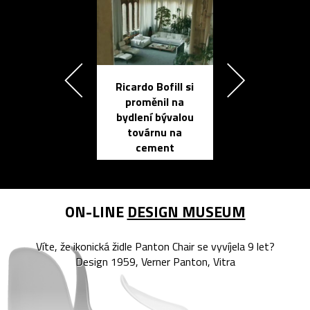
Ricardo Bofill si
Přichází ten
proměnil na
propracovan
bydlení bývalou
elektronic
továrnu na
zápisník
cement
reMarkable
ON-LINE
DESIGN MUSEUM
Víte, že ikonická židle Panton Chair se vyvíjela 9 let?
Design 1959, Verner Panton, Vitra