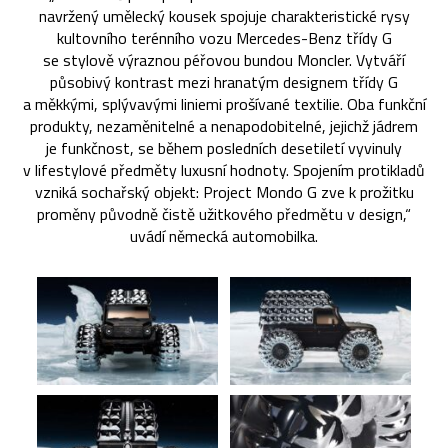
navržený umělecký kousek spojuje charakteristické rysy
kultovního terénního vozu Mercedes-Benz třídy G
se stylově výraznou péřovou bundou Moncler. Vytváří
působivý kontrast mezi hranatým designem třídy G
a měkkými, splývavými liniemi prošívané textilie. Oba funkční
produkty, nezaměnitelné a nenapodobitelné, jejichž jádrem
je funkčnost, se během posledních desetiletí vyvinuly
v lifestylové předměty luxusní hodnoty. Spojením protikladů
vzniká sochařský objekt: Project Mondo G zve k prožitku
proměny původně čistě užitkového předmětu v design,“
uvádí německá automobilka.