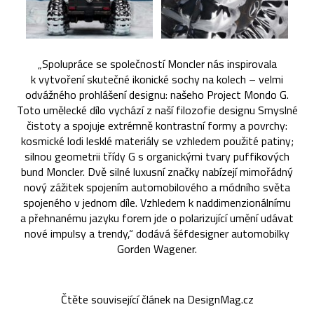
„Spolupráce se společností Moncler nás inspirovala
k vytvoření skutečné ikonické sochy na kolech – velmi
odvážného prohlášení designu: našeho Project Mondo G.
Toto umělecké dílo vychází z naší filozofie designu Smyslné
čistoty a spojuje extrémně kontrastní formy a povrchy:
kosmické lodi lesklé materiály se vzhledem použité patiny;
silnou geometrii třídy G s organickými tvary puffikových
bund Moncler. Dvě silné luxusní značky nabízejí mimořádný
nový zážitek spojením automobilového a módního světa
spojeného v jednom díle. Vzhledem k naddimenzionálnímu
a přehnanému jazyku forem jde o polarizující umění udávat
nové impulsy a trendy,“ dodává šéfdesigner automobilky
Gorden Wagener.
Čtěte související článek na DesignMag.cz