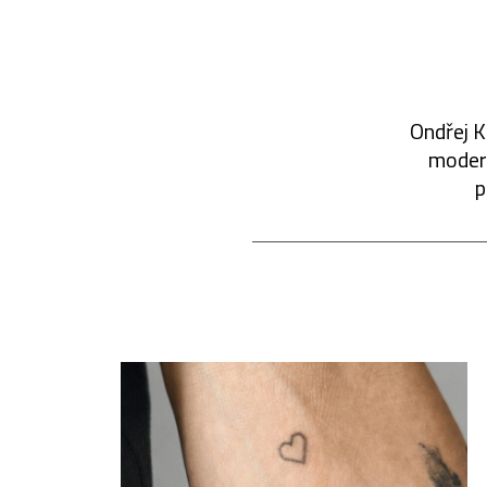
Ondřej K
modern
p