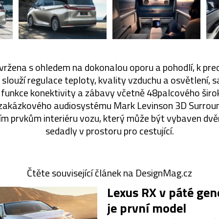
vržena s ohledem na dokonalou oporu a pohodlí, k pre
 slouží regulace teploty, kvality vzduchu a osvětlení,
ní funkce konektivity a zábavy včetně 48palcového šir
 zakázkového audiosystému Mark Levinson 3D Surroun
ším prvkům interiéru vozu, který může být vybaven dv
sedadly v prostoru pro cestující.
Čtěte související článek na DesignMag.cz
Lexus RX v páté gen
je první model