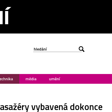
echnika
média
umění
 pasažéry vybavená dokonce