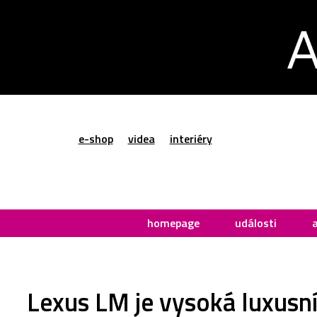
e-shop
videa
interiéry
homepage
události
Lexus LM je vysoká luxusn