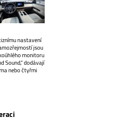
ciznímu nastavení
 samozřejmostí jsou
okoúhlého monitoru
d Sound,“ dodávají
ěma nebo čtyřmi
eraci