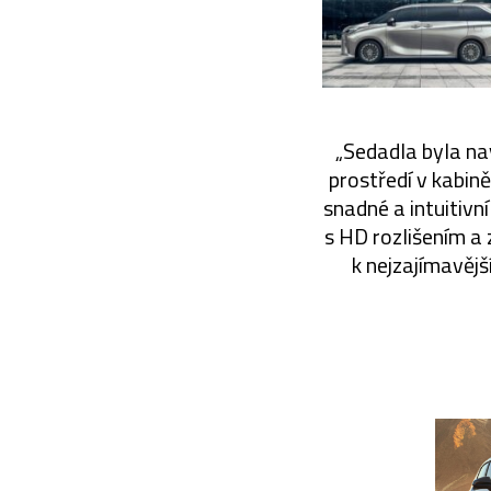
„Sedadla byla na
prostředí v kabině
snadné a intuitiv
s HD rozlišením a
k nejzajímavěj