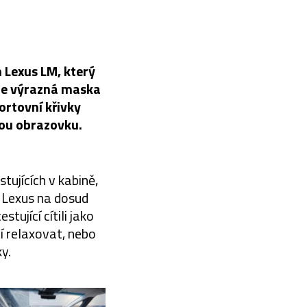
 Lexus LM, který
me výrazná maska
rtovní křivky
lkou obrazovku.
tujících v kabině,
 Lexus na dosud
tující cítili jako
í relaxovat, nebo
y.