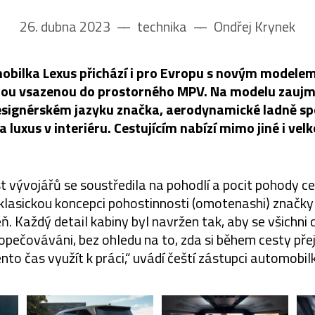
26. dubna 2023
––
technika
––
Ondřej Krynek
bilka Lexus přichází i pro Evropu s novým modelem
zínou vsazenou do prostorného MPV. Na modelu zauj
esignérském jazyku značka, aerodynamické ladně spo
a luxus v interiéru. Cestujícím nabízí mimo jiné i ve
 vývojářů se soustředila na pohodlí a pocit pohody ces
klasickou koncepci pohostinnosti (omotenashi) značky
 Každý detail kabiny byl navržen tak, aby se všichni ces
pečováváni, bez ohledu na to, zda si během cesty přej
nto čas využít k práci,“ uvádí čeští zástupci automobilk