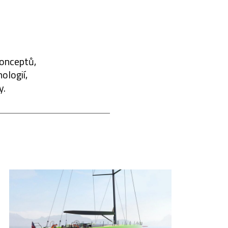
konceptů,
ologií,
y.