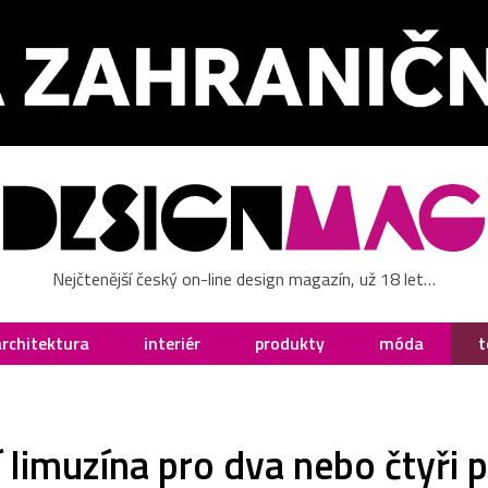
Nejčtenější český on-line design magazín, už 18 let…
architektura
interiér
produkty
móda
t
í limuzína pro dva nebo čtyři