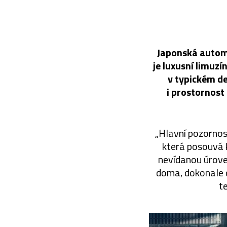
Japonská automo
je luxusní limu
v typickém d
i prostornost 
„Hlavní pozornost
která posouvá 
nevídanou úroveň.
doma, dokonale o
te