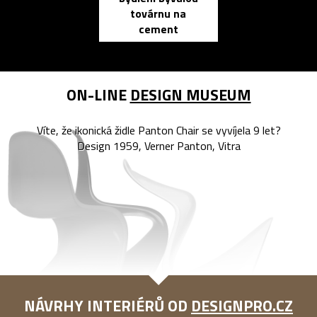
továrnu na
zápisník
cement
reMarkable
ON-LINE
DESIGN MUSEUM
Víte, že ikonická židle Panton Chair se vyvíjela 9 let?
Design 1959, Verner Panton, Vitra
NÁVRHY INTERIÉRŮ OD
DESIGNPRO.CZ