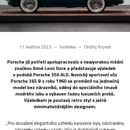
11. května 2023
technika
Ondřej Krynek
Porsche již potřetí spolupracovalo s newyorskou módní
značkou Aimé Leon Dore a představuje výsledek
v podobě Porsche 356 ALD. Ikonický sportovní vůz
Porsche 365 B z roku 1960 se proměnil na jedinečný
model bez nárazníků, oděný do speciálního tmavě
modrého laku a vybaven řadou luxusních prvků.
Výsledkem je poutavý retro styl s ještě
minimalistištějším designem.
„Pro dosažení elegantního vzhledu karoserie byly odstraněny
nárazníky vpředu i vzadu. Vůz je dodatečně vybaven