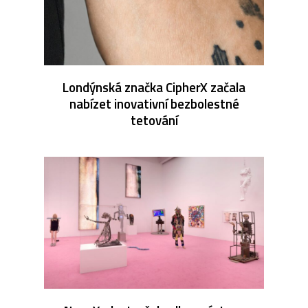
Londýnská značka CipherX začala
nabízet inovativní bezbolestné
tetování