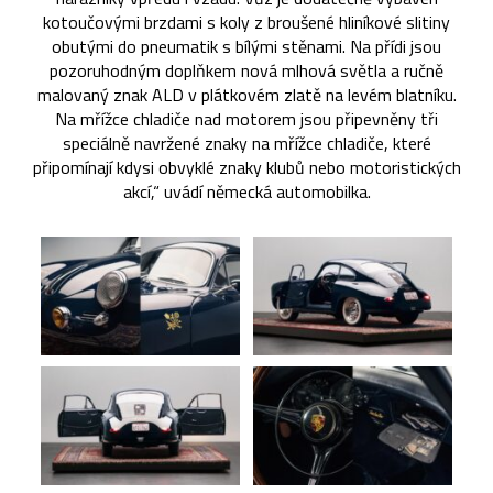
kotoučovými brzdami s koly z broušené hliníkové slitiny
obutými do pneumatik s bílými stěnami. Na přídi jsou
pozoruhodným doplňkem nová mlhová světla a ručně
malovaný znak ALD v plátkovém zlatě na levém blatníku.
Na mřížce chladiče nad motorem jsou připevněny tři
speciálně navržené znaky na mřížce chladiče, které
připomínají kdysi obvyklé znaky klubů nebo motoristických
akcí,“ uvádí německá automobilka.