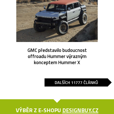
GMC představilo budoucnost
offroadu Hummer výrazným
konceptem Hummer X
DALŠÍCH 11777 ČLÁNKŮ
VÝBĚR Z E-SHOPU
DESIGNBUY.CZ