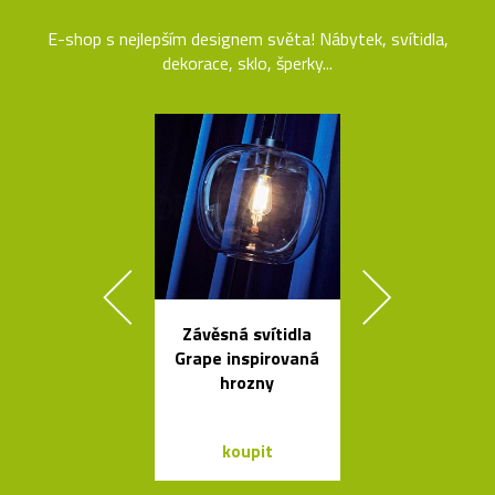
E-shop s nejlepším designem světa! Nábytek, svítidla,
dekorace, sklo, šperky...
Závěsná svítidla
Výkonné cy
Grape inspirovaná
svítilny o
hrozny
Bookma
koupit
koupit