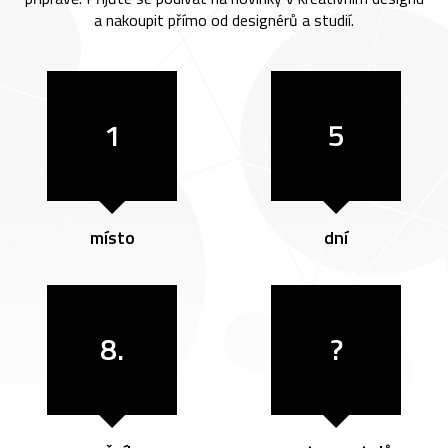
a nakoupit přímo od designérů a studií.
1
5
místo
dní
8.
?