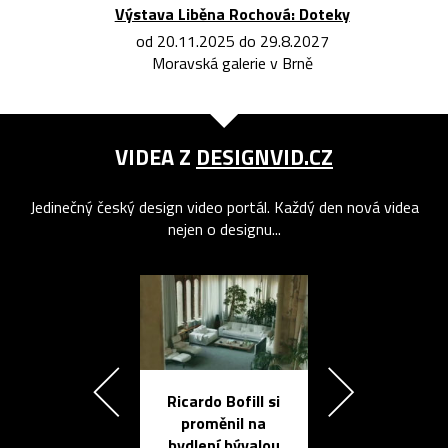
Výstava Liběna Rochová: Doteky
od 20.11.2025 do 29.8.2027
Moravská galerie v Brně
VIDEA Z
DESIGNVID.CZ
Jedinečný český design video portál. Každý den nová videa
nejen o designu...
Ricardo Bofill si
Přichází ten
proměnil na
propracovan
bydlení bývalou
elektronic