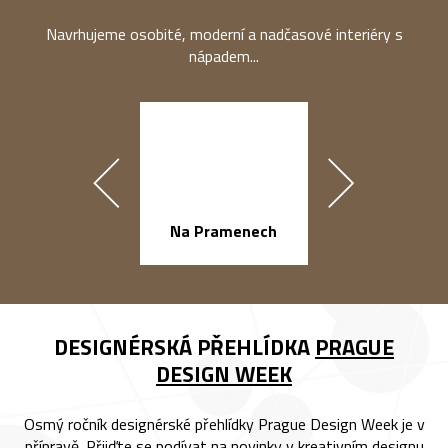
Navrhujeme osobité, moderní a nadčasové interiéry s
nápadem...
Na Pramenech
náměstí Na Ba
DESIGNÉRSKÁ PŘEHLÍDKA
PRAGUE
DESIGN WEEK
Osmý ročník designérské přehlídky Prague Design Week je v
přípravě. Přijďte se podívat na novinky v kreativním designu