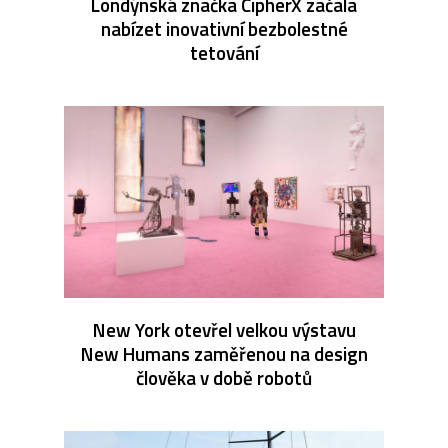
Londýnská značka CipherX začala
nabízet inovativní bezbolestné
tetování
New York otevřel velkou výstavu
New Humans zaměřenou na design
člověka v době robotů