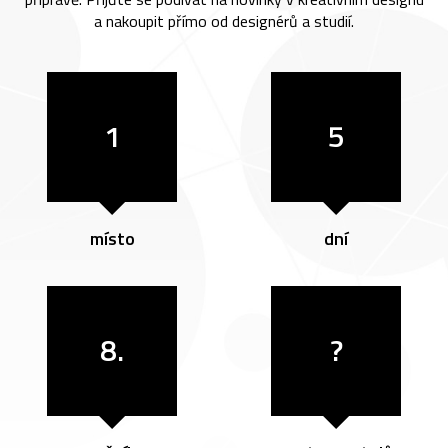
a nakoupit přímo od designérů a studií.
1
5
místo
dní
8.
?