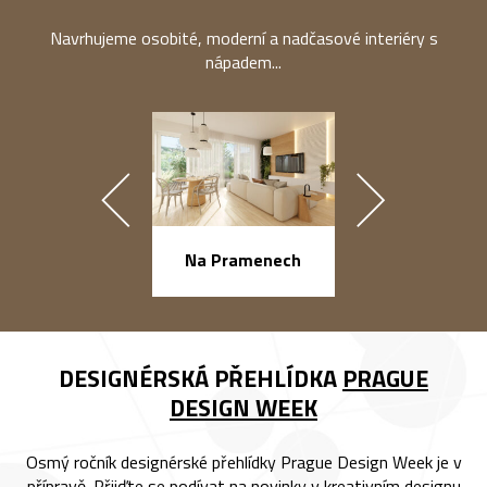
Navrhujeme osobité, moderní a nadčasové interiéry s
nápadem...
náměstí Na Ba
Na Pramenech
DESIGNÉRSKÁ PŘEHLÍDKA
PRAGUE
DESIGN WEEK
Osmý ročník designérské přehlídky Prague Design Week je v
přípravě. Přijďte se podívat na novinky v kreativním designu