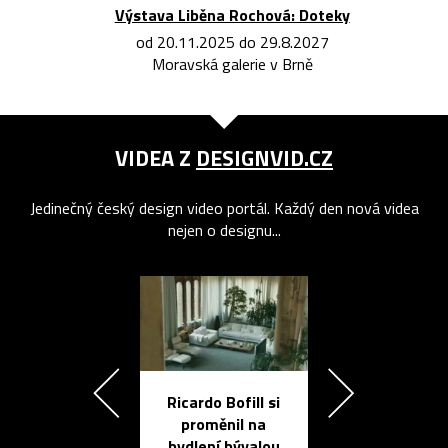
Výstava Liběna Rochová: Doteky
od 20.11.2025 do 29.8.2027
Moravská galerie v Brně
VIDEA Z
DESIGNVID.CZ
Jedinečný český design video portál. Každý den nová videa
nejen o designu...
Ricardo Bofill si
Přichází ten
proměnil na
propracovan
bydlení bývalou