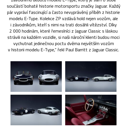
součástí bohaté historie motorsportu značky Jaguar. Každý
pár vypráví fascinující a často nevyprávěný příběh z historie
modelu E-Type. Kolekce ZP vzdává hold nejen vozům, ale
i závodníkům, kteří s nimi na trati dosáhli vítězství. Díky
2 000 hodinám, které řemeslníci z Jaguar Classic s láskou
strávili na každém vozidle, si naši nároční klienti budou moci
vychutnat jedinečnou poctu dvěma největším vozům
v historii modelu E-Type,“ řekl Paul Barritt z Jaguar Classic.