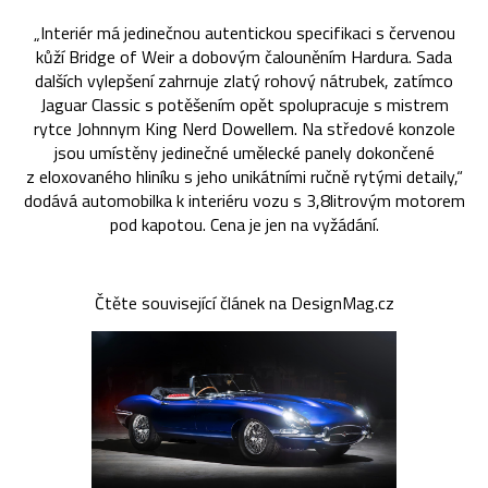
„Interiér má jedinečnou autentickou specifikaci s červenou
kůží Bridge of Weir a dobovým čalouněním Hardura. Sada
dalších vylepšení zahrnuje zlatý rohový nátrubek, zatímco
Jaguar Classic s potěšením opět spolupracuje s mistrem
rytce Johnnym King Nerd Dowellem. Na středové konzole
jsou umístěny jedinečné umělecké panely dokončené
z eloxovaného hliníku s jeho unikátními ručně rytými detaily,“
dodává automobilka k interiéru vozu s 3,8litrovým motorem
pod kapotou. Cena je jen na vyžádání.
Čtěte související článek na DesignMag.cz