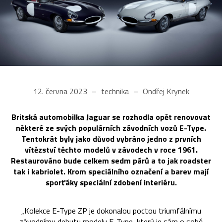
12. června 2023
technika
Ondřej Krynek
Britská automobilka Jaguar se rozhodla opět renovovat
některé ze svých populárních závodních vozů E-Type.
Tentokrát byly jako důvod vybráno jedno z prvních
vítězství těchto modelů v závodech v roce 1961.
Restaurováno bude celkem sedm párů a to jak roadster
tak i kabriolet. Krom speciálního označení a barev mají
sporťáky speciální zdobení interiéru.
„Kolekce E-Type ZP je dokonalou poctou triumfálnímu
závodnímu debutu modelu E-Type, který je sám o sobě