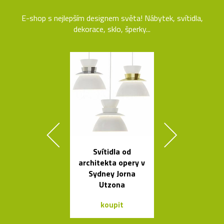
E-shop s nejlepším designem světa! Nábytek, svítidla,
dekorace, sklo, šperky...
Svítidla od
České křišťá
architekta opery v
sklenice 
Sydney Jorna
britskéh
Utzona
designér
koupit
koupit