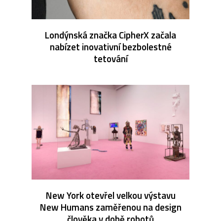
Londýnská značka CipherX začala
nabízet inovativní bezbolestné
tetování
New York otevřel velkou výstavu
New Humans zaměřenou na design
člověka v době robotů