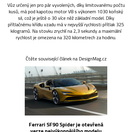
Vůz určený jen pro pár vyvolených, díky limitovanému počtu
kusů, má pod kapotou motor V8 s výkonem 1030 koňský
sil, což je ještě o 30 více něž základní model. Díky
přítlačnému křídlu vzadu má v nejvyšší rychlosti přítlak 325
kilogramů. Na stovku zrychlí na 2,3 sekundy a maximální
rychlost je omezena na 320 kilometrech za hodinu.
Čtěte související článek na DesignMag.cz
Ferrari SF90 Spider je otevřená
verze nejvýkonnějšího modelu