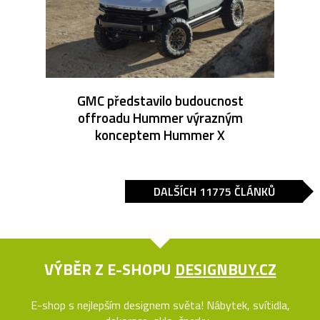
GMC představilo budoucnost
offroadu Hummer výrazným
konceptem Hummer X
DALŠÍCH 11775 ČLÁNKŮ
VÝBĚR Z E-SHOPU
DESIGNBUY.CZ
E-shop s nejlepším designem světa! Nábytek, svítidla,