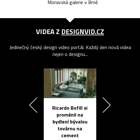
Moravská galerie v Brně
VIDEA Z
DESIGNVID.CZ
Jedinečný český design video portál. Každý den nová videa
nejen o designu...
Ricardo Bofill si
Přichází ten
proměnil na
propracovan
bydlení bývalou
elektronic
továrnu na
zápisník
cement
reMarkable