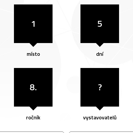
1
5
místo
dní
8.
?
ročník
vystavovatelů