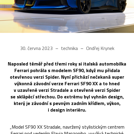
30. června 2023
technika
Ondřej Krynek
Naposled téměř před třemi roky si italská automobilka
Ferrari pohrála s modelem SF90, když mu přidala
otevřenou verzi Spider. Nyní přichází nečekaná super
výkonná závodní verze Ferrari SF90 XX a to hned
v uzavřené verzi Stradale a otevřené verzi Spider
se sklápěcí střechou. Do extrému byl vyhnán design,
který je závodní s pevným zadním křídlem, výkon,
i design interiéru.
„Model SF90 XX Stradale, navržený stylistickým centrem
Ferrari pod vedením Flavia Manzoniho, využívá technické