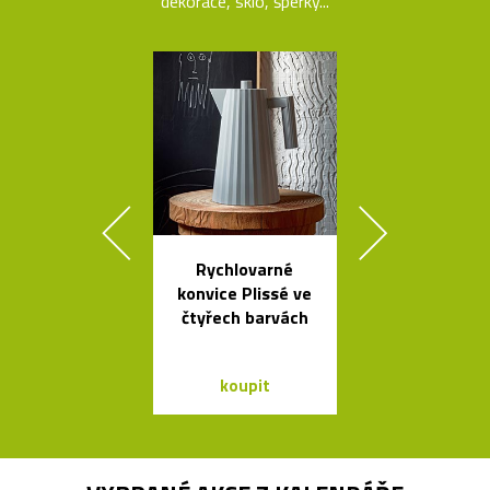
dekorace, sklo, šperky...
Rychlovarné
Poctivé hlin
konvice Plissé ve
věšáky Arro
čtyřech barvách
černé a bí
koupit
koupit