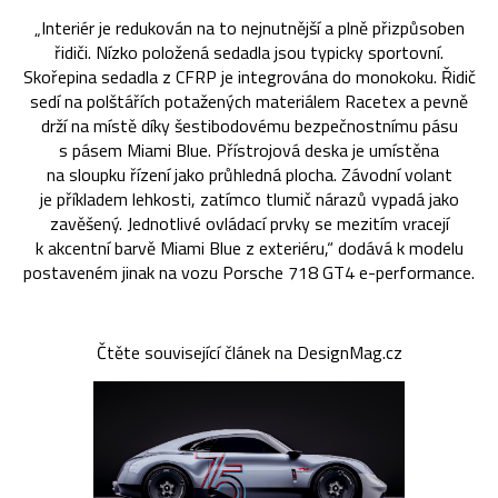
„Interiér je redukován na to nejnutnější a plně přizpůsoben
řidiči. Nízko položená sedadla jsou typicky sportovní.
Skořepina sedadla z CFRP je integrována do monokoku. Řidič
sedí na polštářích potažených materiálem Racetex a pevně
drží na místě díky šestibodovému bezpečnostnímu pásu
s pásem Miami Blue. Přístrojová deska je umístěna
na sloupku řízení jako průhledná plocha. Závodní volant
je příkladem lehkosti, zatímco tlumič nárazů vypadá jako
zavěšený. Jednotlivé ovládací prvky se mezitím vracejí
k akcentní barvě Miami Blue z exteriéru,“ dodává k modelu
postaveném jinak na vozu Porsche 718 GT4 e-performance.
Čtěte související článek na DesignMag.cz