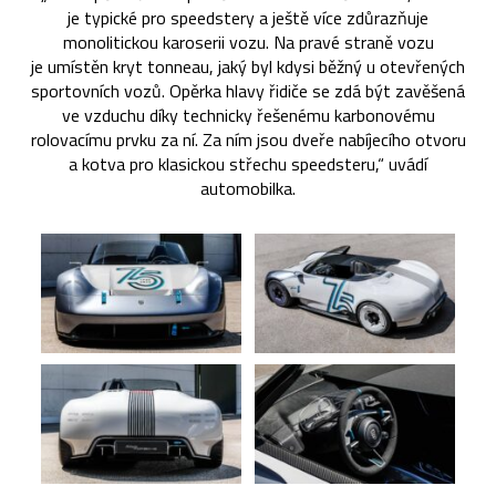
je typické pro speedstery a ještě více zdůrazňuje
monolitickou karoserii vozu. Na pravé straně vozu
je umístěn kryt tonneau, jaký byl kdysi běžný u otevřených
sportovních vozů. Opěrka hlavy řidiče se zdá být zavěšená
ve vzduchu díky technicky řešenému karbonovému
rolovacímu prvku za ní. Za ním jsou dveře nabíjecího otvoru
a kotva pro klasickou střechu speedsteru,“ uvádí
automobilka.