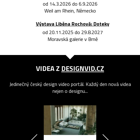
od 14.3.2026 do 6.9.2026
Weil am Rhein, Německo
Výstava Liběna Rochová: Doteky
od 20.11.2025 do 29.8.2027
Moravská galerie v Brně
VIDEA Z
DESIGNVID.CZ
Jedinečný český design video portál. Každý den nová videa
nejen o designu...