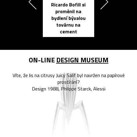
Ricardo Bofill si
Přichází ten
proměnil na
propracovan
bydlení bývalou
elektronic
továrnu na
zápisník
cement
reMarkable
ON-LINE
DESIGN MUSEUM
Víte, že lis na citrusy Juicy Salif byl navržen na papírové
prostírání?
Design 1988, Philippe Starck, Alessi