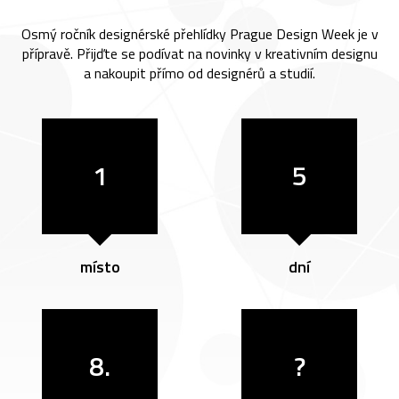
Osmý ročník designérské přehlídky Prague Design Week je v
přípravě. Přijďte se podívat na novinky v kreativním designu
a nakoupit přímo od designérů a studií.
1
5
místo
dní
8.
?