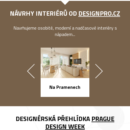
NÁVRHY INTERIÉRŮ OD
DESIGNPRO.CZ
Navrhujeme osobité, moderní a nadčasové interiéry s
nápadem...
náměstí Na Ba
Na Pramenech
DESIGNÉRSKÁ PŘEHLÍDKA
PRAGUE
DESIGN WEEK