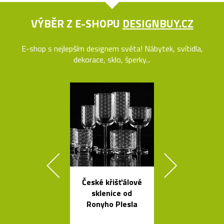
VÝBĚR Z E-SHOPU
DESIGNBUY.CZ
E-shop s nejlepším designem světa! Nábytek, svítidla,
dekorace, sklo, šperky...
České křišťálové
Svítidla od A
sklenice od
se španěls
Ronyho Plesla
vášní