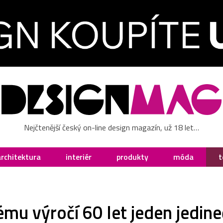
Nejčtenější český on-line design magazín, už 18 let…
architektura
interiér
produkty
móda
t
ému výročí 60 let jeden jedin