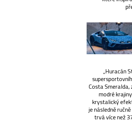
př
„Huracán St
supersportovníh
Costa Smeralda, z
modré krajiny
krystalický efek
je následně ručně
trvá více než 3