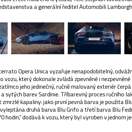
edstavenstva a generální ředitel Automobili Lamborghi
errato Opera Unica vyzařuje nenapodobitelný, odváž
o vozu, který dokonale zvládá zpevněné i nezpevněné 
atímco jeho jedinečný, ručně malovaný exteriér čerpá 
 a sytých barev Sardinie. Tříbarevný proces ručního la
t zmrzlé kapaliny: jako první pevná barva je použita Bl
 vyleptána druhá barva Blu Grifo a třetí barva Blu Fed
70 hodin,“ dodává k vozu, který byl vyroben v jednom je