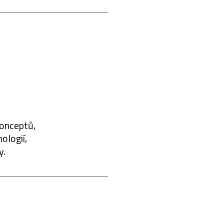
konceptů,
ologií,
y.