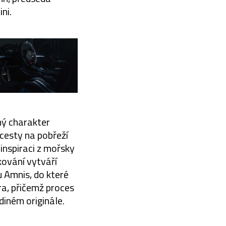
ni.
ný charakter
cesty na pobřeží
inspiraci z mořsky
kování vytváří
u Amnis, do které
ra, přičemž proces
diném originále.