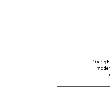
Ondřej K
modern
p