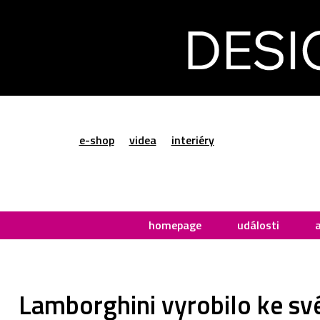
e-shop
videa
interiéry
homepage
události
Lamborghini vyrobilo ke sv