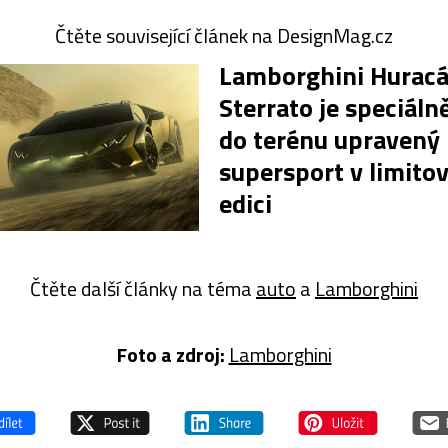
Čtěte související článek na DesignMag.cz
Lamborghini Hurac
Sterrato je speciáln
do terénu upravený
supersport v limito
edici
Čtěte další články na téma
auto
a
Lamborghini
Foto a zdroj:
Lamborghini