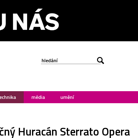
echnika
média
umění
ečný Huracán Sterrato Opera