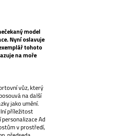
 nečekaný model
ce. Nyní oslavuje
ý exemplář tohoto
kazuje na moře
ortovní vůz, který
posouvá na další
ázky jako umění.
ní příležitost
 personalizace Ad
ostům v prostředí,
nn, předseda