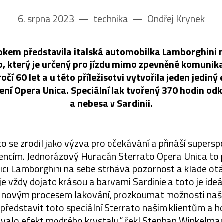
6. srpna 2023
––
technika
––
Ondřej Krynek
okem představila italská automobilka Lamborghini
, který je určený pro jízdu mimo zpevněné komunika
čí 60 let a u této příležisotvi vytvořila jeden jedin
ení Opera Unica. Speciální lak tvořený 370 hodin od
a nebesa v Sardinii.
 se zrodil jako výzva pro očekávání a přináší supersp
ncím. Jednorázový Huracán Sterrato Opera Unica to 
ici Lamborghini na sebe strhává pozornost a klade ot
e vždy dojato krásou a barvami Sardinie a toto je ideál
 novým procesem lakování, prozkoumat možnosti naší
ředstavit toto speciální Sterrato našim klientům a h
rovalo efekt modrého krystalu,“ řekl Stephan Winkelma