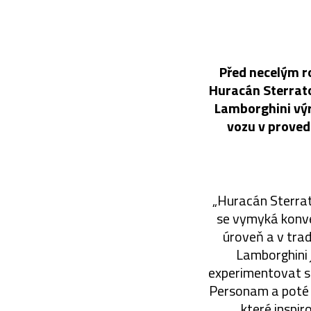
Před necelým r
Huracán Sterrato
Lamborghini výro
vozu v proved
„Huracán Sterrato
se vymyká konve
úroveň a v trad
Lamborghini j
experimentovat s
Personam a poté p
které inspi