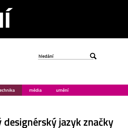
echnika
média
umění
ý designérský jazyk značky