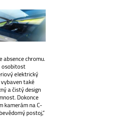
 je absence chromu.
a osobitost
riový elektrický
e vybaven také
ný a čistý design
tomnost. Dokonce
vým kamerám na C-
ebevědomý postoj,“