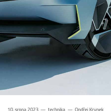
10. srpna 2023
––
technika
––
Ondřej Krynek