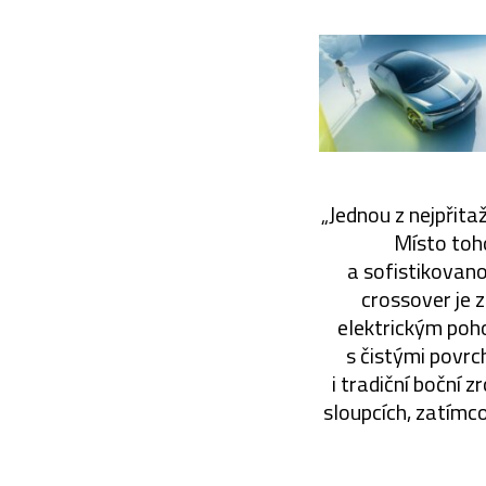
„Jednou z nejpřita
Místo toho
a sofistikovano
crossover je 
elektrickým poho
s čistými povrc
i tradiční boční
sloupcích, zatímc