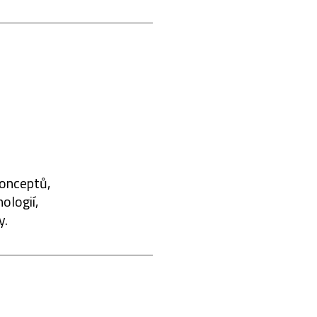
konceptů,
ologií,
y.