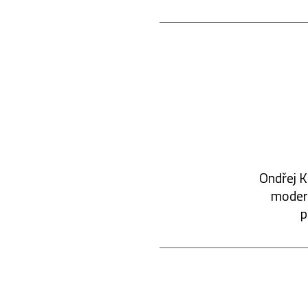
Ondřej K
modern
p