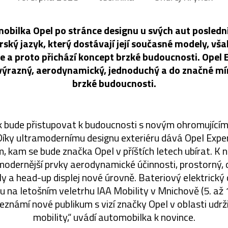
bilka Opel po stránce designu u svých aut poslední
ský jazyk, který dostávají její současné modely, vš
e a proto přichází koncept brzké budoucnosti. Opel
, výrazný, aerodynamický, jednoduchý a do značné míry
brzké budoucnosti.
ak bude přistupovat k budoucnosti s novým ohromujíc
Díky ultramodernímu designu exteriéru dává Opel Expe
, kam se bude značka Opel v příštích letech ubírat. K
modernější prvky aerodynamické účinnosti, prostorný, o
y a head-up displej nové úrovně. Bateriový elektrický
 na letošním veletrhu IAA Mobility v Mnichově (5. až 1
seznámí nové publikum s vizí značky Opel v oblasti udrži
mobility,“ uvádí automobilka k novince.