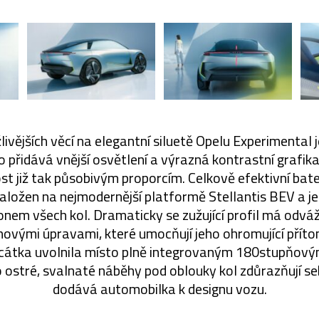
žlivějších věcí na elegantní siluetě Opelu Experimental
 přidává vnější osvětlení a výrazná kontrastní grafik
st již tak působivým proporcím. Celkově efektivní bate
založen na nejmodernější platformě Stellantis BEV a j
nem všech kol. Dramaticky se zužující profil má odváž
hovými úpravami, které umocňují jeho ohromující pří
 zrcátka uvolnila místo plně integrovaným 180stupňo
o ostré, svalnaté náběhy pod oblouky kol zdůrazňují s
dodává automobilka k designu vozu.