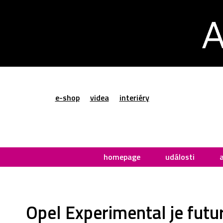
e-shop
videa
interiéry
homepage
události
Opel Experimental je futu