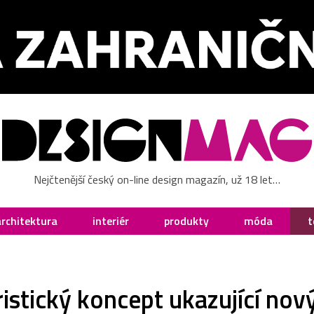
Nejčtenější český on-line design magazín, už 18 let…
architektura
interiér
produkty
móda
t
ristický koncept ukazující nov