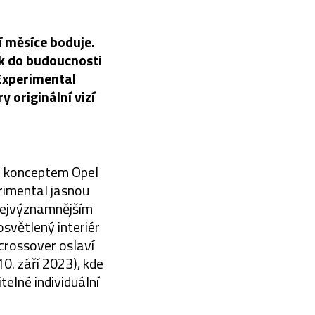
 měsíce boduje.
ak do budoucnosti
 Experimental
 originální vizí
ím konceptem Opel
rimental jasnou
 nejvýznamnějším
světlený interiér
 crossover oslaví
0. září 2023), kde
telné individuální