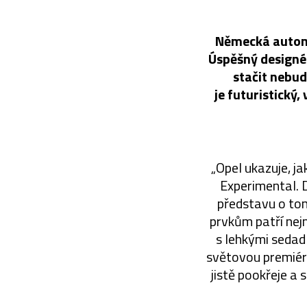
Německá automo
Úspěšný designér
stačit nebud
je futuristický
„Opel ukazuje, j
Experimental. 
představu o tom
prvkům patří nej
s lehkými sedadl
světovou premiéru
jistě pookřeje a 