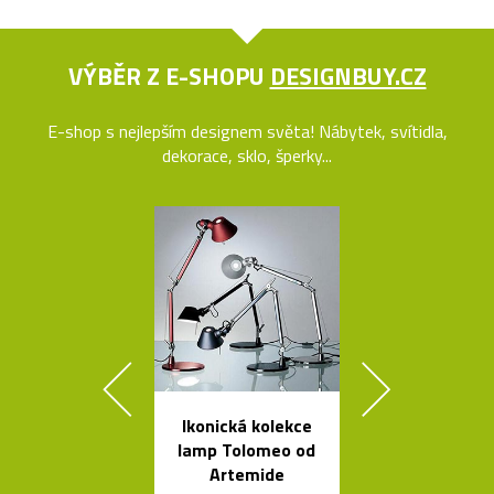
VÝBĚR Z E-SHOPU
DESIGNBUY.CZ
E-shop s nejlepším designem světa! Nábytek, svítidla,
dekorace, sklo, šperky...
Ikonická kolekce
Tečkami zdo
lamp Tolomeo od
křišťálová ko
Artemide
od Olgoj Cho