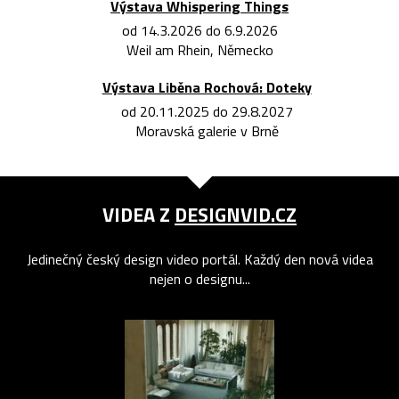
Výstava Whispering Things
od 14.3.2026 do 6.9.2026
Weil am Rhein, Německo
Výstava Liběna Rochová: Doteky
od 20.11.2025 do 29.8.2027
Moravská galerie v Brně
VIDEA Z
DESIGNVID.CZ
Jedinečný český design video portál. Každý den nová videa
nejen o designu...