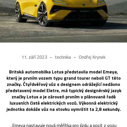
11. září 2023
technika
Ondřej Krynek
Britská automobilka Lotus představila model Emeya,
který je prvním vozem typu grand tourer neboli GT této
značky. Čtyřdvéřový vůz s designem odrážející nedávno
představený model Eletre, má typický designérský jazyk
značky Lotus a je zároveň prvním v plánované řadě
luxusních čistě elektrických vozů. Výkonná elektrický
jednotka dokáže vůz na stovku vymrštit ta 2,8 sekundy.
„Emeya nastavuje nová měřítka pro jízdu a pocit z vozu