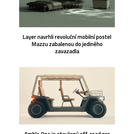
Layer navrhli revoluční mobilní postel
Mazzu zabalenou do jediného
zavazadla
Amble One je otevřený off-road pro