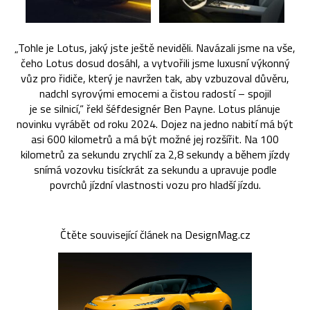
„Tohle je Lotus, jaký jste ještě neviděli. Navázali jsme na vše,
čeho Lotus dosud dosáhl, a vytvořili jsme luxusní výkonný
vůz pro řidiče, který je navržen tak, aby vzbuzoval důvěru,
nadchl syrovými emocemi a čistou radostí – spojil
je se silnicí,“ řekl šéfdesignér Ben Payne. Lotus plánuje
novinku vyrábět od roku 2024. Dojez na jedno nabití má být
asi 600 kilometrů a má být možné jej rozšířit. Na 100
kilometrů za sekundu zrychlí za 2,8 sekundy a během jízdy
snímá vozovku tisíckrát za sekundu a upravuje podle
povrchů jízdní vlastnosti vozu pro hladší jízdu.
Čtěte související článek na DesignMag.cz