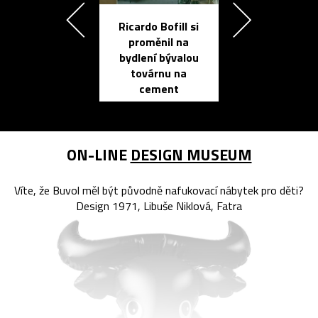
Ricardo Bofill si
Přichází ten
proměnil na
propracovan
bydlení bývalou
elektronic
továrnu na
zápisník
cement
reMarkable
ON-LINE
DESIGN MUSEUM
Víte, že Buvol měl být původně nafukovací nábytek pro děti?
Design 1971, Libuše Niklová, Fatra