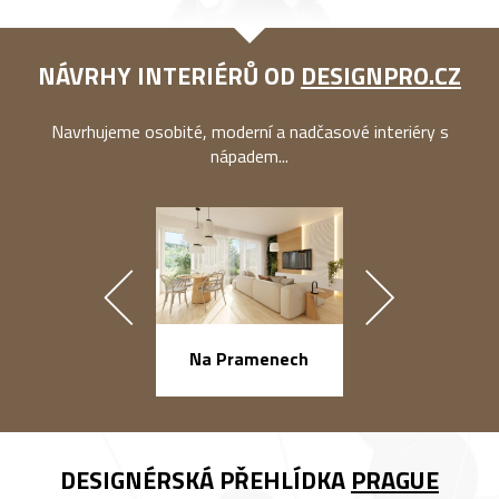
NÁVRHY INTERIÉRŮ OD
DESIGNPRO.CZ
Navrhujeme osobité, moderní a nadčasové interiéry s
nápadem...
náměstí Na Ba
Na Pramenech
DESIGNÉRSKÁ PŘEHLÍDKA
PRAGUE