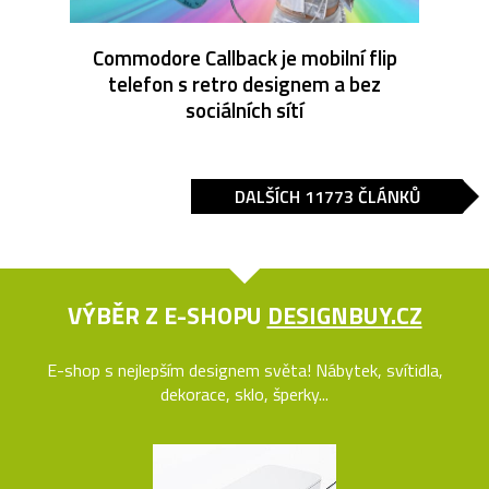
Commodore Callback je mobilní flip
telefon s retro designem a bez
sociálních sítí
DALŠÍCH 11773 ČLÁNKŮ
VÝBĚR Z E-SHOPU
DESIGNBUY.CZ
E-shop s nejlepším designem světa! Nábytek, svítidla,
dekorace, sklo, šperky...