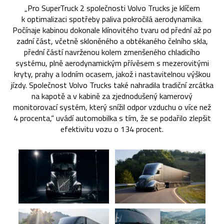
„Pro SuperTruck 2 společnosti Volvo Trucks je klíčem
k optimalizaci spotřeby paliva pokročilá aerodynamika.
Počínaje kabinou dokonale klínovitého tvaru od přední až po
zadní část, včetně skloněného a obtékaného čelního skla,
přední částí navrženou kolem zmenšeného chladicího
systému, plně aerodynamickým přívěsem s mezerovitými
kryty, prahy a lodním ocasem, jakož i nastavitelnou výškou
jízdy. Společnost Volvo Trucks také nahradila tradiční zrcátka
na kapotě a v kabině za zjednodušený kamerový
monitorovací systém, který snížil odpor vzduchu o více než
4 procenta,“ uvádí automobilka s tím, že se podařilo zlepšit
efektivitu vozu o 134 procent.