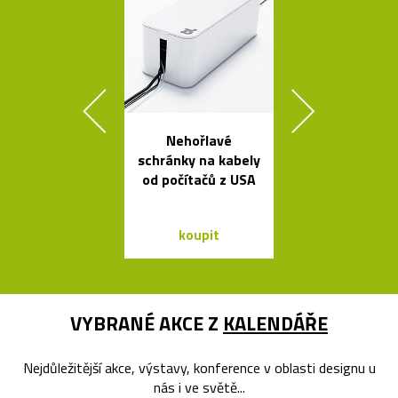
Nehořlavé
Prémiové ita
schránky na kabely
polstrova
od počítačů z USA
postele o
Bontempi Le
Design
koupit
koupit
VYBRANÉ AKCE Z
KALENDÁŘE
Nejdůležitější akce, výstavy, konference v oblasti designu u
nás i ve světě...