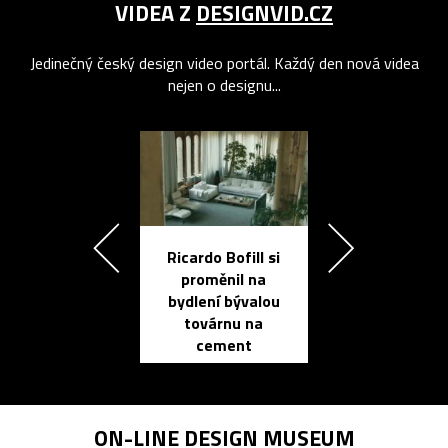
VIDEA Z
DESIGNVID.CZ
Jedinečný český design video portál. Každý den nová videa
nejen o designu...
Ricardo Bofill si
Přichází ten
proměnil na
propracovan
bydlení bývalou
elektronic
továrnu na
zápisník
cement
reMarkable
ON-LINE
DESIGN MUSEUM