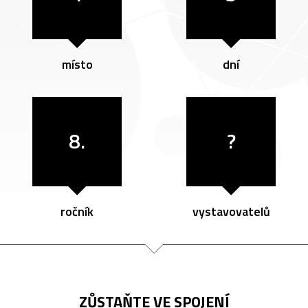
místo
dní
8.
?
ročník
vystavovatelů
ZŮSTAŇTE VE SPOJENÍ