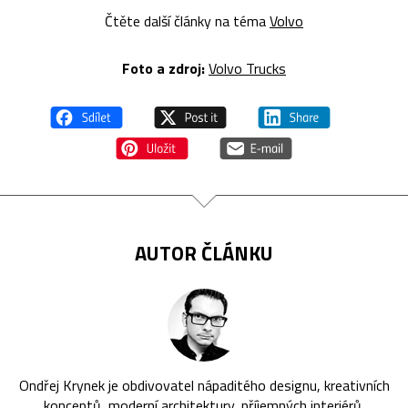
Čtěte další články na téma
Volvo
Foto a zdroj:
Volvo Trucks
AUTOR ČLÁNKU
Ondřej Krynek je obdivovatel nápaditého designu, kreativních
konceptů, moderní architektury, příjemných interiérů,