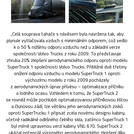
„Celá souprava tahače s návěsem byla navržena tak, aby
plynule vytlačovala vzduch s minimálním odporem, což vedlo
k o 50 % nižšímu odporu vzduchu než u základní verze
společnosti Volvo Trucks z roku 2009. To představuje
zhruba 20% zlepšení aerodynamického odporu oproti modelu
SuperTruck 1 společnosti Volvo Trucks. Přibližně dvě třetiny
snížení odporu vzduchu u modelu SuperTruck 1 oproti
výchozímu modelu z roku 2009 pocházely
z aerodynamických úprav přívěsu – optimalizace příčníku
a lodního ocasu. Vzhledem k tomu, že SuperTruck 2
se rovněž může pochlubit optimalizovanou příčníkovou lištou
a člunovou zádí, lze většinu jeho aerodynamických zisků
oproti SuperTrucku 1 připsat zcela novému designu kabiny,
včetně radikálně odlišného čelního skla, zatímco SuperTruck 1
byl mírně upravenou verzí kabiny VNL 670. SuperTruck 2
ukázal potenciál výrazného aerodynamického zlepšení díky