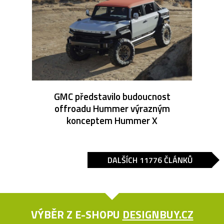
GMC představilo budoucnost
offroadu Hummer výrazným
konceptem Hummer X
DALŠÍCH 11776 ČLÁNKŮ
VÝBĚR Z E-SHOPU
DESIGNBUY.CZ