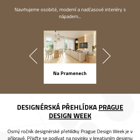
Navrhujeme osobité, moderní a nadčasové interiéry s
nápadem...
náměstí Na Ba
Na Pramenech
DESIGNÉRSKÁ PŘEHLÍDKA
PRAGUE
DESIGN WEEK
Osmý ročník designérské přehlídky Prague Design Week je v
přípravě. Přijďte se podívat na novinky v kreativním designu