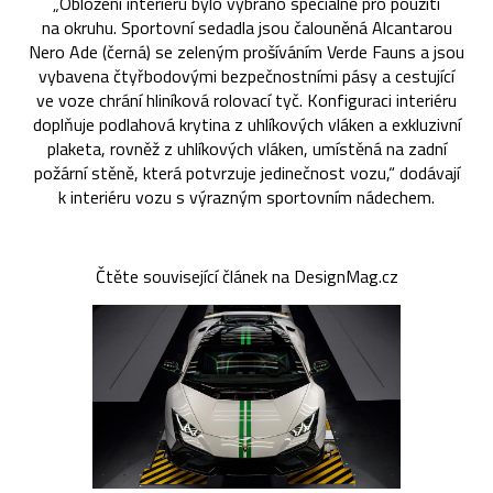
„Obložení interiéru bylo vybráno speciálně pro použití
na okruhu. Sportovní sedadla jsou čalouněná Alcantarou
Nero Ade (černá) se zeleným prošíváním Verde Fauns a jsou
vybavena čtyřbodovými bezpečnostními pásy a cestující
ve voze chrání hliníková rolovací tyč. Konfiguraci interiéru
doplňuje podlahová krytina z uhlíkových vláken a exkluzivní
plaketa, rovněž z uhlíkových vláken, umístěná na zadní
požární stěně, která potvrzuje jedinečnost vozu,“ dodávají
k interiéru vozu s výrazným sportovním nádechem.
Čtěte související článek na DesignMag.cz