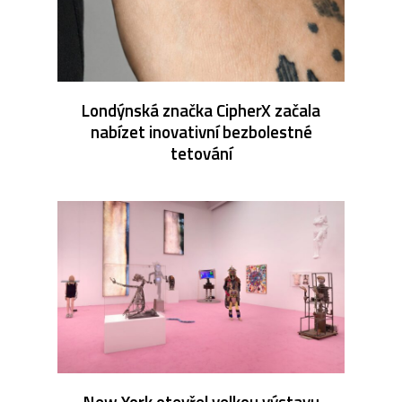
Londýnská značka CipherX začala
nabízet inovativní bezbolestné
tetování
New York otevřel velkou výstavu