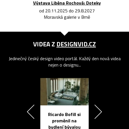
Výstava Liběna Rochová: Doteky
od 20.11.2025 do 29.8.2027
Moravská galerie v Brně
VIDEA Z
DESIGNVID.CZ
Jedinečný český design video portál. Každý den nová videa
nejen o designu...
Ricardo Bofill si
Přichází ten
proměnil na
propracovan
bydlení bývalou
elektronic