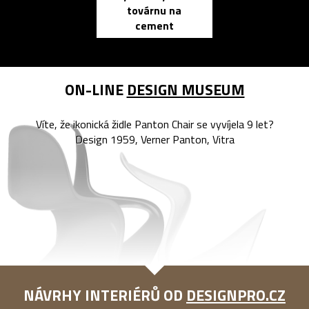
továrnu na
zápisník
cement
reMarkable
ON-LINE
DESIGN MUSEUM
Víte, že ikonická židle Panton Chair se vyvíjela 9 let?
Design 1959, Verner Panton, Vitra
NÁVRHY INTERIÉRŮ OD
DESIGNPRO.CZ