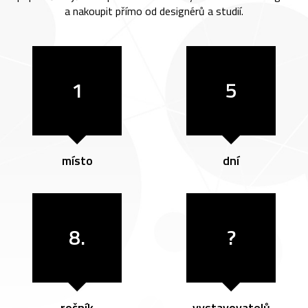
a nakoupit přímo od designérů a studií.
1
5
místo
dní
8.
?
ročník
vystavovatelů