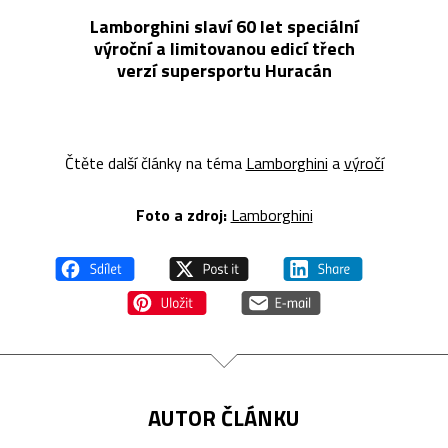
Lamborghini slaví 60 let speciální
výroční a limitovanou edicí třech
verzí supersportu Huracán
Čtěte další články na téma
Lamborghini
a
výročí
Foto a z
droj:
Lamborghini
AUTOR ČLÁNKU