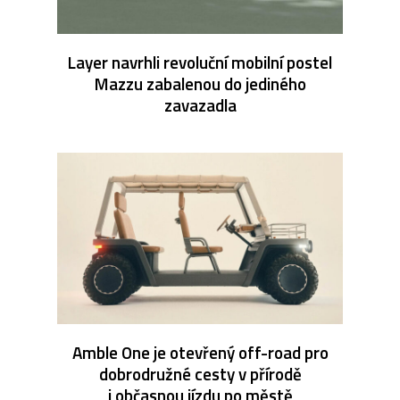
Layer navrhli revoluční mobilní postel
Mazzu zabalenou do jediného
zavazadla
Amble One je otevřený off-road pro
dobrodružné cesty v přírodě
i občasnou jízdu po městě