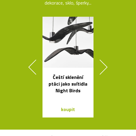
dekorace, sklo, šperky...
Čeští sklenění
Ručně vyro
ptáci jako svítidla
dřevěné soš
Night Birds
Dánska
koupit
koupit