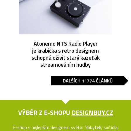
Atonemo NTS Radio Player
je krabička s retro designem
schopná oživit starý kazeťák
streamováním hudby
DALŠÍCH 11774 ČLÁNKŮ
VÝBĚR Z E-SHOPU
DESIGNBUY.CZ
E-shop s nejlepším designem světa! Nábytek, svítidla,