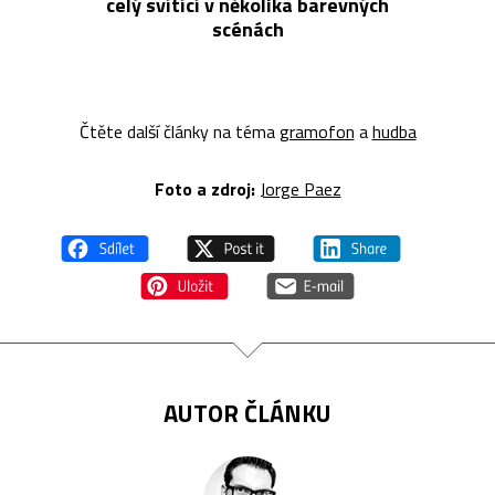
celý svítící v několika barevných
scénách
Čtěte další články na téma
gramofon
a
hudba
Foto a z
droj:
Jorge Paez
AUTOR ČLÁNKU