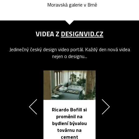
Moravská galerie v Brně
VIDEA Z
DESIGNVID.CZ
Jedinečný český design video portál. Každý den nová videa
nejen o designu...
Ricardo Bofill si
Přichází ten
proměnil na
propracovan
bydlení bývalou
elektronic
továrnu na
zápisník
cement
reMarkable