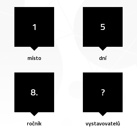
1
5
místo
dní
8.
?
ročník
vystavovatelů