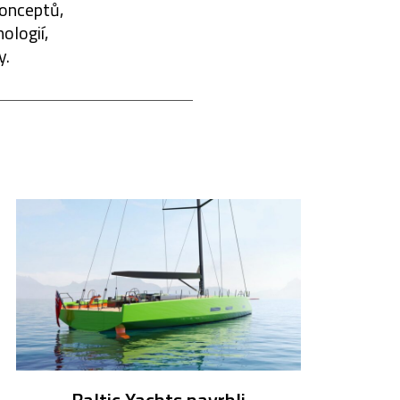
konceptů,
ologií,
y.
Baltic Yachts navrhli