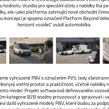
u hodnotu. Vozidla pro speciální účely z nabídky Kia po
y, ale i jako platforma zahrnující nové obchodní činnos
u koncepcí je spojeno označení Platform Beyond Vehi
horizont vozidel,“ uvádí automobilka.
edeme vyhrazené PBV s označením PV5, tedy všestrann
lkorysý vnitřní prostor a praktičnost, včetně nabídky
tento model. Projekt softwarově definovaného vozové
m kategorie B2B snadno provozovat a spravovat i vel
objeví další vyhrazené modely PBV, které budou za pod