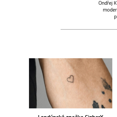
Ondřej K
modern
p
Londýnská značka CipherX