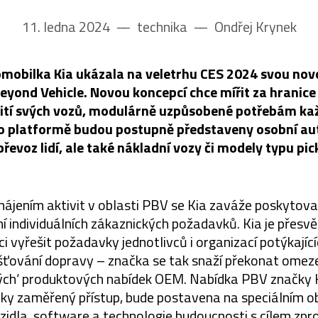
11. ledna 2024
––
technika
––
Ondřej Krynek
omobilka Kia ukázala na veletrhu CES 2024 svou no
eyond Vehicle. Novou koncepcí chce mířit za hranice 
ití svých vozů, modulárně uzpůsobené potřebám k
to platformě budou postupně představeny osobní a
převoz lidí, ale také nákladní vozy či modely typu pic
hájením aktivit v oblasti PBV se Kia zaváže poskytova
ní individuálních zákaznických požadavků. Kia je přesvě
vyřešit požadavky jednotlivců i organizací potýkajíc
šťování dopravy – značka se tak snaží překonat omeze
ch‘ produktových nabídek OEM. Nabídka PBV značky K
cky zaměřený přístup, bude postavena na speciálním 
zidla, software a technologie budoucnosti s cílem zp