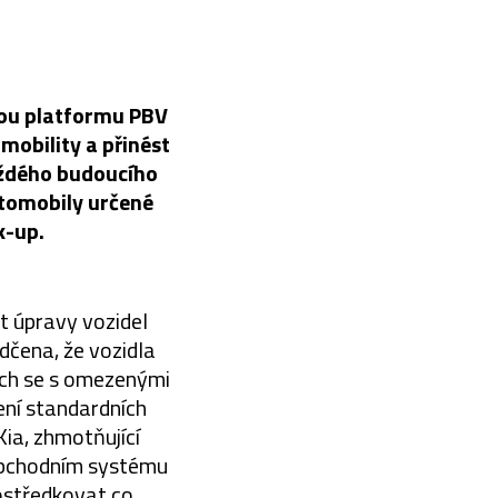
vou platformu PBV
mobility a přinést
aždého budoucího
utomobily určené
k-up.
t úpravy vozidel
dčena, že vozidla
ích se s omezenými
ní standardních
ia, zhmotňující
obchodním systému
rostředkovat co