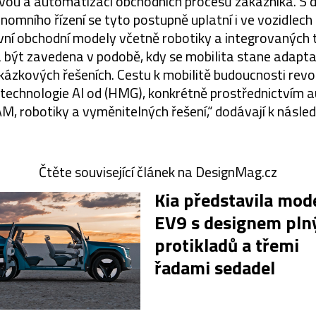
rávou a automatizací obchodních procesů zákazníka. S 
nomního řízení se tyto postupně uplatní i ve vozidlec
vní obchodní modely včetně robotiky a integrovaných 
a být zavedena v podobě, kdy se mobilita stane adapt
ázkových řešeních. Cestu k mobilitě budoucnosti re
technologie AI od (HMG), konkrétně prostřednictvím a
M, robotiky a vyměnitelných řešení,“ dodávají k násle
Čtěte související článek na DesignMag.cz
Kia představila mod
EV9 s designem pl
protikladů a třemi
řadami sedadel