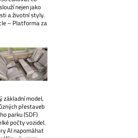
slouží nejen jako
ti a životní styly.
cle – Platforma za
ý základní model,
 různých přestaveb
ho parku (SDF)
ké počty vozidel.
pory AI napomáhat