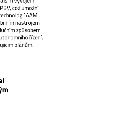
dalším vývojem
h PBV, což umožní
technologií AAM.
abilním nástrojem
volučním způsobem
utonomního řízení,
dujícím plánům.
el
ným