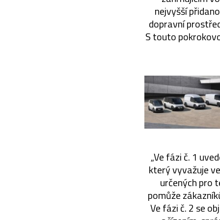
nejvyšší přidano
dopravní prostředk
S touto pokrokovo
„Ve fázi č. 1 uv
který vyvažuje ve
určených pro 
pomůže zákazníků
Ve fázi č. 2 se 