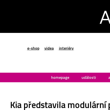
e-shop
videa
interiéry
homepage
události
Kia představila modulární