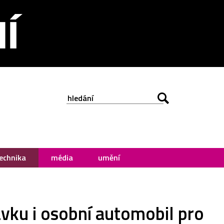
echnika
média
umění
vku i osobní automobil pro