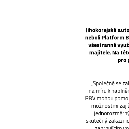
Jihokorejská aut
neboli Platform B
všestranné využ
majitele. Na té
pro 
„Společně se za
na míru k naplně
PBV mohou pomoci 
možnostmi zaji
‚jednorozměrný
skutečný zákazni
zahrnujícím vo