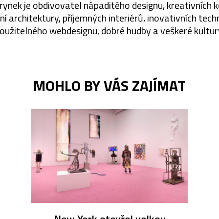
rynek je obdivovatel nápaditého designu, kreativních 
í architektury, příjemných interiérů, inovativních techn
oužitelného webdesignu, dobré hudby a veškeré kultur
MOHLO BY VÁS ZAJÍMAT
New York otevřel velkou