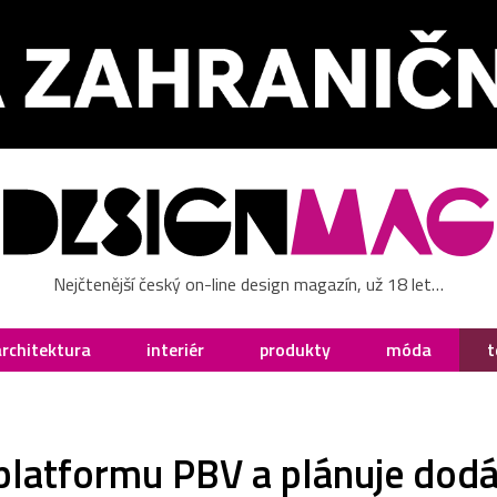
Nejčtenější český on-line design magazín, už 18 let…
architektura
interiér
produkty
móda
t
 platformu PBV a plánuje dodá