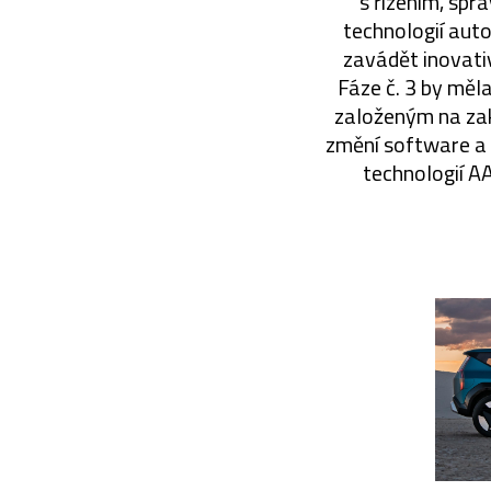
s řízením, sp
technologií auto
zavádět inovati
Fáze č. 3 by měl
založeným na zak
změní software a 
technologií AA