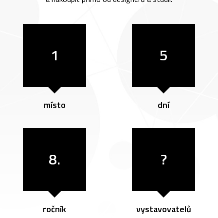
1
5
místo
dní
8.
?
ročník
vystavovatelů