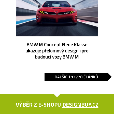
BMW M Concept Neue Klasse
ukazuje přelomový design i pro
budoucí vozy BMW M
DALŠÍCH 11778 ČLÁNKŮ
VÝBĚR Z E-SHOPU
DESIGNBUY.CZ