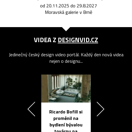
od 20.11.2025 do 29.8.2027
Moravská galerie v Brně
VIDEA Z
DESIGNVID.CZ
Jedinečný český design video portál. Každý den nová videa
nejen o designu...
Ricardo Bofill si
Přichází ten
proměnil na
propracovan
bydlení bývalou
elektronic
továrnu na
zápisník