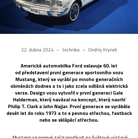
22. dubna 2024
technika
Ondřej Krynek
Americká automobilka Ford oslavuje 60. let
od představení první generace sportovního vozu
Mustang, který se vyrábí po mnoho generačních
obměnách dodnes a to i jako zcela odlišná elektrická
verze. Design vozu vytvořil v první generaci Gale
Halderman, který navázal na koncept, který navrhl
Philip T. Clark a John Najjar. První generace se vyráběla
devět let do roku 1973 a to s pevnou střechou, fastback
nebo se sklápěcí střechou.
„Mustang se poprvé začal prodávat na Světové výstavě