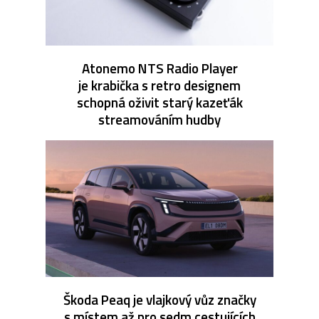
Atonemo NTS Radio Player
je krabička s retro designem
schopná oživit starý kazeťák
streamováním hudby
Škoda Peaq je vlajkový vůz značky
s místem až pro sedm cestujících