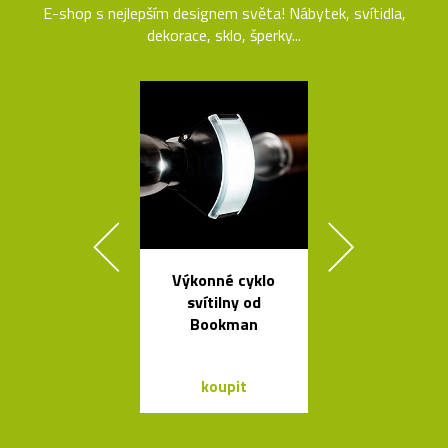
E-shop s nejlepším designem světa! Nábytek, svítidla,
dekorace, sklo, šperky...
Výkonné cyklo
Ručně vyro
svítilny od
dřevěné soš
Bookman
Dánska
koupit
koupit