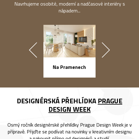
Navrhujeme osobité, moderní a nadčasové interiéry s
nápadem...
náměstí Na Ba
Na Pramenech
DESIGNÉRSKÁ PŘEHLÍDKA
PRAGUE
DESIGN WEEK
Osmý ročník designérské přehlídky Prague Design Week je v
přípravě. Přijďte se podívat na novinky v kreativním designu
a nakoupit přímo od designérů a studií.