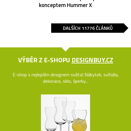
konceptem Hummer X
DALŠÍCH 11776 ČLÁNKŮ
VÝBĚR Z E-SHOPU
DESIGNBUY.CZ
E-shop s nejlepším designem světa! Nábytek, svítidla,
dekorace, sklo, šperky...