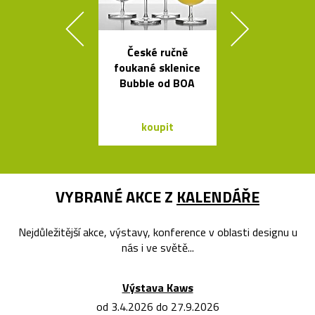
České ručně
Legendární r
foukané sklenice
stolní lampi
Bubble od BOA
Dalú
koupit
koupit
VYBRANÉ AKCE Z
KALENDÁŘE
Nejdůležitější akce, výstavy, konference v oblasti designu u
nás i ve světě...
Výstava Kaws
od 3.4.2026 do 27.9.2026