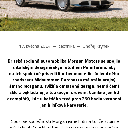
17. května 2024
technika
Ondřej Krynek
Britská rodinná automobilka Morgan Motors se spojila
s italským designérským studiem Pininfarina, aby
na trh společně přivedli limitovanou edici úchvatného
roadsteru Midsummer. Barchetta má stále stejný
šmrnc Morganu, svěží a omlazený design, nemá čelní
sklo a vykládaný je teakovým dřevem. Vznikne jen 50
exemplářů, kde u každého trvá přes 250 hodin vyrobení
jen hliníkové karoserie.
„Spolu se společností Morgan jsme hrdí na to, že stojíme
v čele hnutí Coachbuilding. Tato pozoruhodná spolupráce