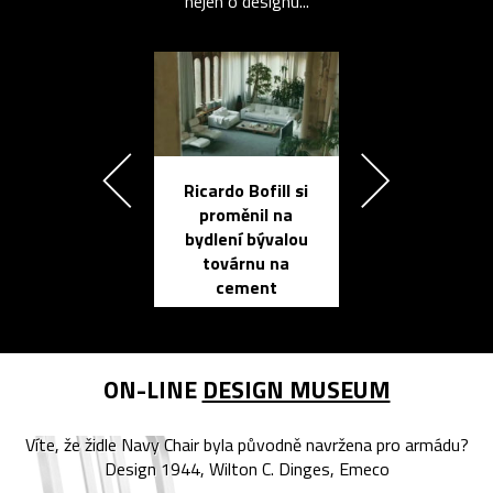
nejen o designu...
Ricardo Bofill si
Přichází ten
proměnil na
propracovan
bydlení bývalou
elektronic
továrnu na
zápisník
cement
reMarkable
ON-LINE
DESIGN MUSEUM
Víte, že židle Navy Chair byla původně navržena pro armádu?
Design 1944, Wilton C. Dinges, Emeco