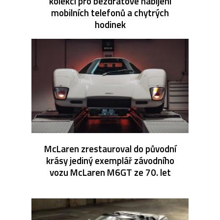
kolekci pro bezdrátové nabíjení
mobilních telefonů a chytrých
hodinek
McLaren zrestauroval do původní
krásy jediný exemplář závodního
vozu McLaren M6GT ze 70. let