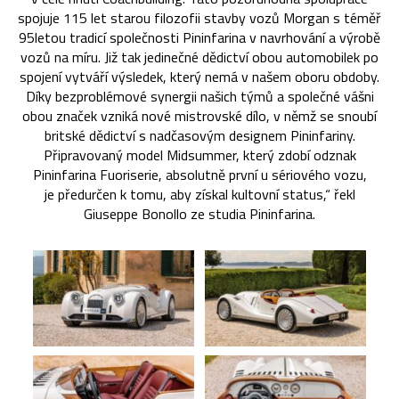
spojuje 115 let starou filozofii stavby vozů Morgan s téměř
95letou tradicí společnosti Pininfarina v navrhování a výrobě
vozů na míru. Již tak jedinečné dědictví obou automobilek po
spojení vytváří výsledek, který nemá v našem oboru obdoby.
Díky bezproblémové synergii našich týmů a společné vášni
obou značek vzniká nové mistrovské dílo, v němž se snoubí
britské dědictví s nadčasovým designem Pininfariny.
Připravovaný model Midsummer, který zdobí odznak
Pininfarina Fuoriserie, absolutně první u sériového vozu,
je předurčen k tomu, aby získal kultovní status,“ řekl
Giuseppe Bonollo ze studia Pininfarina.