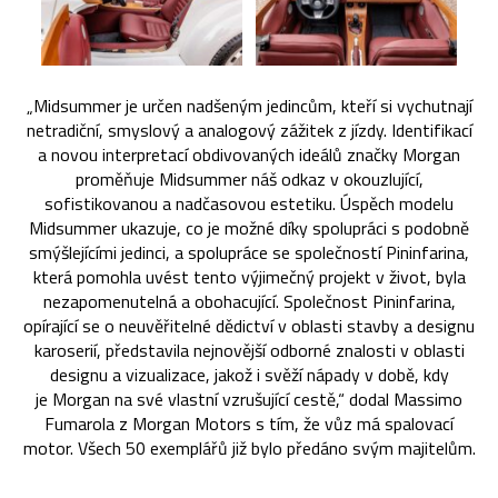
„Midsummer je určen nadšeným jedincům, kteří si vychutnají
netradiční, smyslový a analogový zážitek z jízdy. Identifikací
a novou interpretací obdivovaných ideálů značky Morgan
proměňuje Midsummer náš odkaz v okouzlující,
sofistikovanou a nadčasovou estetiku. Úspěch modelu
Midsummer ukazuje, co je možné díky spolupráci s podobně
smýšlejícími jedinci, a spolupráce se společností Pininfarina,
která pomohla uvést tento výjimečný projekt v život, byla
nezapomenutelná a obohacující. Společnost Pininfarina,
opírající se o neuvěřitelné dědictví v oblasti stavby a designu
karoserií, představila nejnovější odborné znalosti v oblasti
designu a vizualizace, jakož i svěží nápady v době, kdy
je Morgan na své vlastní vzrušující cestě,“ dodal Massimo
Fumarola z Morgan Motors s tím, že vůz má spalovací
motor. Všech 50 exemplářů již bylo předáno svým majitelům.