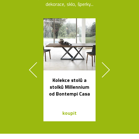
dekorace, sklo, šperky...
Kolekce stolů a
Křišťálová sví
stolků Millennium
ve tvaru ob
od Bontempi Casa
bublin
koupit
koupit