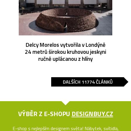
Delcy Morelos vytvořila v Londýně
24 metrů širokou kruhovou jeskyni
ručně uplácanou z hlíny
DALŠÍCH 11774 ČLÁNKŮ
VÝBĚR Z E-SHOPU
DESIGNBUY.CZ
E-shop s nejlepším designem světa! Nábytek, svítidla,