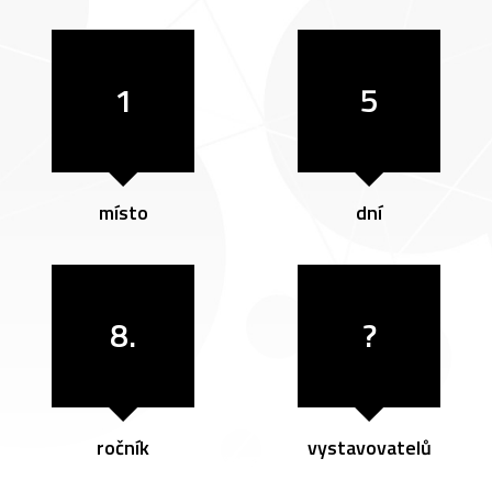
1
5
místo
dní
8.
?
ročník
vystavovatelů