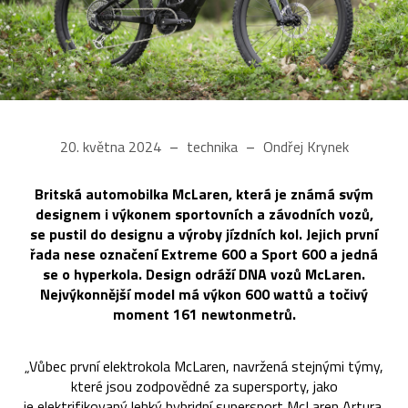
20. května 2024
technika
Ondřej Krynek
Britská automobilka McLaren, která je známá svým
designem i výkonem sportovních a závodních vozů,
se pustil do designu a výroby jízdních kol. Jejich první
řada nese označení Extreme 600 a Sport 600 a jedná
se o hyperkola. Design odráží DNA vozů McLaren.
Nejvýkonnější model má výkon 600 wattů a točivý
moment 161 newtonmetrů.
„Vůbec první elektrokola McLaren, navržená stejnými týmy,
které jsou zodpovědné za supersporty, jako
je elektrifikovaný lehký hybridní supersport McLaren Artura,