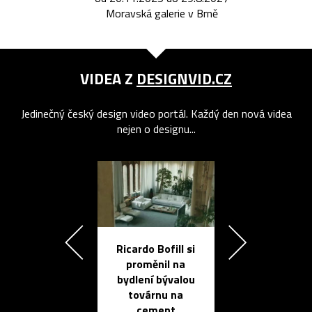
Moravská galerie v Brně
VIDEA Z
DESIGNVID.CZ
Jedinečný český design video portál. Každý den nová videa
nejen o designu...
Ricardo Bofill si
Přichází ten
proměnil na
propracovan
bydlení bývalou
elektronic
továrnu na
zápisník
cement
reMarkable