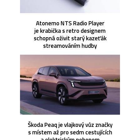
Atonemo NTS Radio Player
je krabička s retro designem
schopná oživit starý kazeťák
streamováním hudby
Škoda Peaq je vlajkový vůz značky
s místem až pro sedm cestujících
a elektrickým pohonem