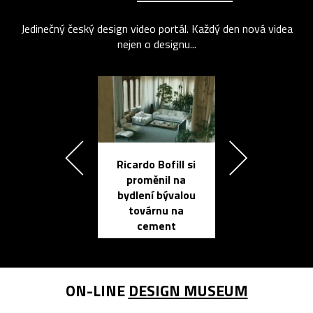
Jedinečný český design video portál. Každý den nová videa
nejen o designu...
Ricardo Bofill si
Přichází ten
proměnil na
propracovan
bydlení bývalou
elektronic
továrnu na
zápisník
cement
reMarkable
ON-LINE
DESIGN MUSEUM