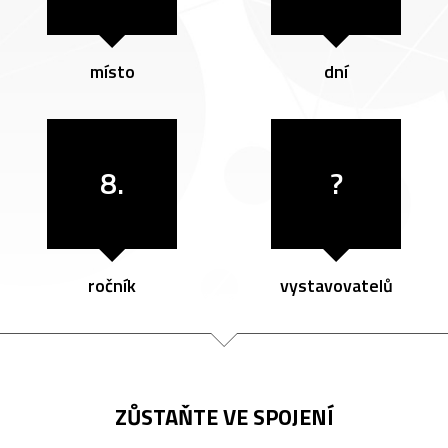
místo
dní
8.
?
ročník
vystavovatelů
ZŮSTAŇTE VE SPOJENÍ