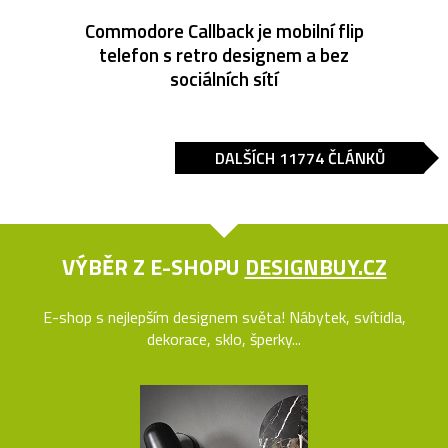
Commodore Callback je mobilní flip
telefon s retro designem a bez
sociálních sítí
DALŠÍCH 11774 ČLÁNKŮ
VÝBĚR Z E-SHOPU
DESIGNBUY.CZ
E-shop s nejlepším designem světa! Nábytek, svítidla,
dekorace, sklo, šperky...