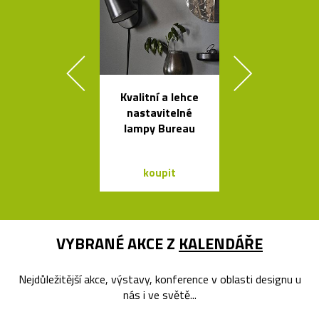
Kvalitní a lehce
Skleněné bal
nastavitelné
jako česká sví
lampy Bureau
Memory
koupit
koupit
VYBRANÉ AKCE Z
KALENDÁŘE
Nejdůležitější akce, výstavy, konference v oblasti designu u
nás i ve světě...