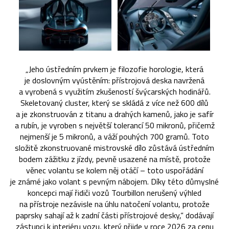
„Jeho ústředním prvkem je filozofie horologie, která
je doslovným vyústěním: přístrojová deska navržená
a vyrobená s využitím zkušeností švýcarských hodinářů.
Skeletovaný cluster, který se skládá z více než 600 dílů
a je zkonstruován z titanu a drahých kamenů, jako je safír
a rubín, je vyroben s největší tolerancí 50 mikronů, přičemž
nejmenší je 5 mikronů, a váží pouhých 700 gramů. Toto
složitě zkonstruované mistrovské dílo zůstává ústředním
bodem zážitku z jízdy, pevně usazené na místě, protože
věnec volantu se kolem něj otáčí – toto uspořádání
je známé jako volant s pevným nábojem. Díky této důmyslné
koncepci mají řidiči vozů Tourbillon nerušený výhled
na přístroje nezávisle na úhlu natočení volantu, protože
paprsky sahají až k zadní části přístrojové desky,“ dodávají
zástupci k interiéru vozu, který přijde v roce 2026 za cenu