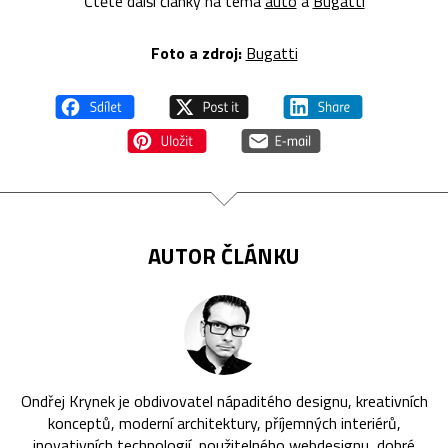
Čtěte další články na téma
auto
a
Bugatti
Foto a zdroj:
Bugatti
AUTOR ČLÁNKU
Ondřej Krynek je obdivovatel nápaditého designu, kreativních
konceptů, moderní architektury, příjemných interiérů,
inovativních technologií, použitelného webdesignu, dobré