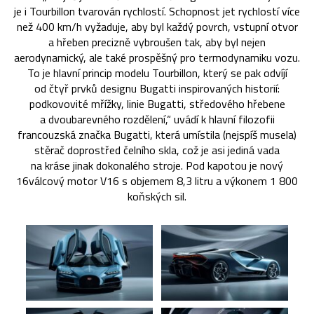
je i Tourbillon tvarován rychlostí. Schopnost jet rychlostí více
než 400 km/h vyžaduje, aby byl každý povrch, vstupní otvor
a hřeben precizně vybroušen tak, aby byl nejen
aerodynamický, ale také prospěšný pro termodynamiku vozu.
To je hlavní princip modelu Tourbillon, který se pak odvíjí
od čtyř prvků designu Bugatti inspirovaných historií:
podkovovité mřížky, linie Bugatti, středového hřebene
a dvoubarevného rozdělení,“ uvádí k hlavní filozofii
francouzská značka Bugatti, která umístila (nejspíš musela)
stěrač doprostřed čelního skla, což je asi jediná vada
na kráse jinak dokonalého stroje. Pod kapotou je nový
16válcový motor V16 s objemem 8,3 litru a výkonem 1 800
koňských sil.