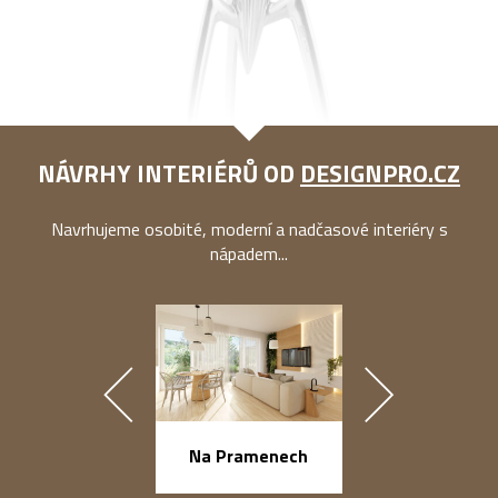
NÁVRHY INTERIÉRŮ OD
DESIGNPRO.CZ
Navrhujeme osobité, moderní a nadčasové interiéry s
nápadem...
náměstí Na Ba
Na Pramenech