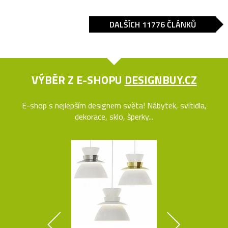
DALŠÍCH 11776 ČLÁNKŮ
VÝBĚR Z E-SHOPU
DESIGNBUY.CZ
E-shop s nejlepším designem světa! Nábytek, svítidla,
dekorace, sklo, šperky...