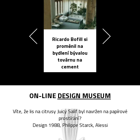
Ricardo Bofill si
Přichází ten
proměnil na
propracovan
bydlení bývalou
elektronic
továrnu na
zápisník
cement
reMarkable
ON-LINE
DESIGN MUSEUM
Víte, že lis na citrusy Juicy Salif byl navržen na papírové
prostírání?
Design 1988, Philippe Starck, Alessi