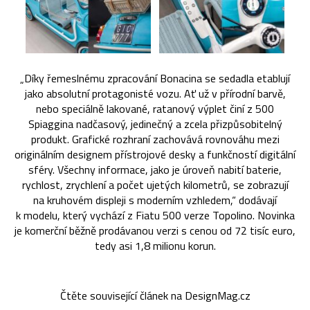
„Díky řemeslnému zpracování Bonacina se sedadla etablují
jako absolutní protagonisté vozu. Ať už v přírodní barvě,
nebo speciálně lakované, ratanový výplet činí z 500
Spiaggina nadčasový, jedinečný a zcela přizpůsobitelný
produkt. Grafické rozhraní zachovává rovnováhu mezi
originálním designem přístrojové desky a funkčností digitální
sféry. Všechny informace, jako je úroveň nabití baterie,
rychlost, zrychlení a počet ujetých kilometrů, se zobrazují
na kruhovém displeji s moderním vzhledem,“ dodávají
k modelu, který vychází z Fiatu 500 verze Topolino. Novinka
je komerční běžně prodávanou verzi s cenou od 72 tisíc euro,
tedy asi 1,8 milionu korun.
Čtěte související článek na DesignMag.cz