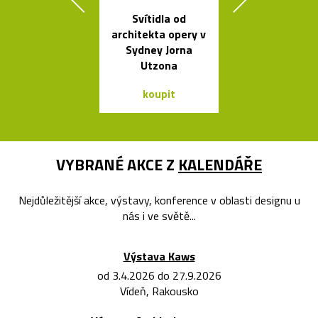
Svítidla od
Česká porcel
architekta opery v
miska ve tv
Sydney Jorna
loďky
Utzona
koupit
koupit
VYBRANÉ AKCE Z
KALENDÁŘE
Nejdůležitější akce, výstavy, konference v oblasti designu u
nás i ve světě...
Výstava Kaws
od 3.4.2026 do 27.9.2026
Vídeň, Rakousko