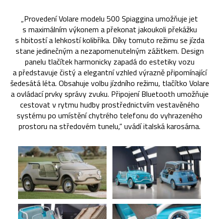
„Provedení Volare modelu 500 Spiaggina umožňuje jet
s maximálním výkonem a překonat jakoukoli překážku
s hbitostí a lehkostí kolibříka. Díky tomuto režimu se jízda
stane jedinečným a nezapomenutelným zážitkem. Design
panelu tlačítek harmonicky zapadá do estetiky vozu
a představuje čistý a elegantní vzhled výrazně připomínající
šedesátá léta. Obsahuje volbu jízdního režimu, tlačítko Volare
a ovládací prvky správy zvuku. Připojení Bluetooth umožňuje
cestovat v rytmu hudby prostřednictvím vestavěného
systému po umístění chytrého telefonu do vyhrazeného
prostoru na středovém tunelu,“ uvádí italská karosárna.