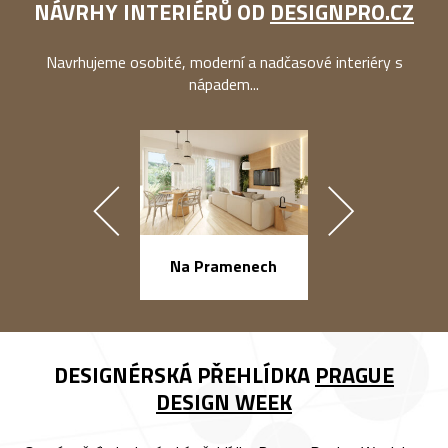
NÁVRHY INTERIÉRŮ OD
DESIGNPRO.CZ
Navrhujeme osobité, moderní a nadčasové interiéry s
nápadem...
náměstí Na Ba
Na Pramenech
DESIGNÉRSKÁ PŘEHLÍDKA
PRAGUE
DESIGN WEEK