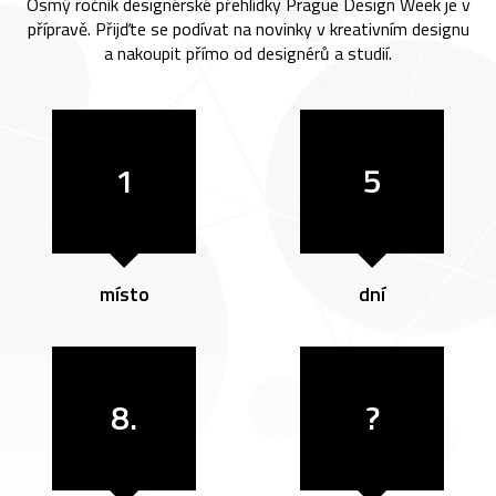
Osmý ročník designérské přehlídky Prague Design Week je v
přípravě. Přijďte se podívat na novinky v kreativním designu
a nakoupit přímo od designérů a studií.
1
5
místo
dní
8.
?