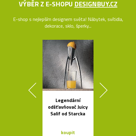
VÝBĚR Z E-SHOPU
DESIGNBUY.CZ
E-shop s nejlepším designem světa! Nábytek, svítidla,
dekorace, sklo, šperky...
Legendární
Poctivé hlin
odšťavňovač Juicy
věšáky Arro
Salif od Starcka
černé a bí
koupit
koupit