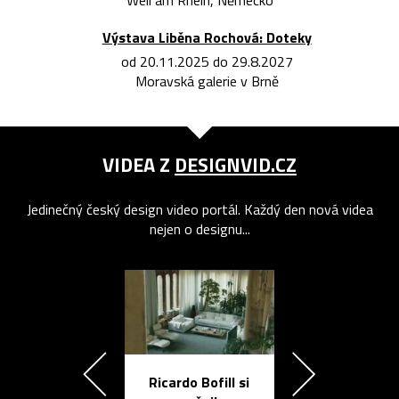
Výstava Liběna Rochová: Doteky
od 20.11.2025 do 29.8.2027
Moravská galerie v Brně
VIDEA Z
DESIGNVID.CZ
Jedinečný český design video portál. Každý den nová videa
nejen o designu...
Ricardo Bofill si
Přichází ten