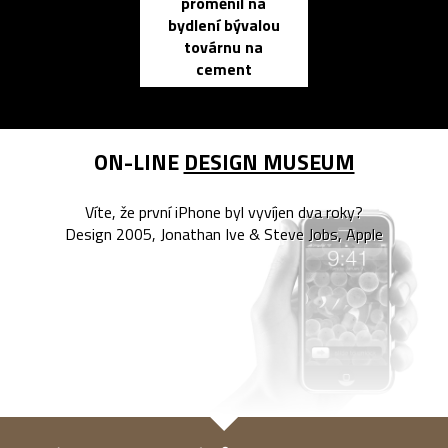
proměnil na
propracovan
bydlení bývalou
elektronic
továrnu na
zápisník
cement
reMarkable
ON-LINE
DESIGN MUSEUM
Víte, že první iPhone byl vyvíjen dva roky?
Design 2005, Jonathan Ive & Steve Jobs, Apple