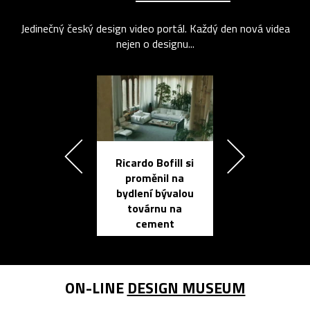
Jedinečný český design video portál. Každý den nová videa
nejen o designu...
Ricardo Bofill si
Přichází ten
proměnil na
propracovan
bydlení bývalou
elektronic
továrnu na
zápisník
cement
reMarkable
ON-LINE
DESIGN MUSEUM