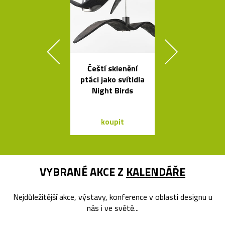
Čeští sklenění
Česká stro
ptáci jako svítidla
svítidla s tv
Night Birds
skleněnýc
balónků
koupit
koupit
VYBRANÉ AKCE Z
KALENDÁŘE
Nejdůležitější akce, výstavy, konference v oblasti designu u
nás i ve světě...