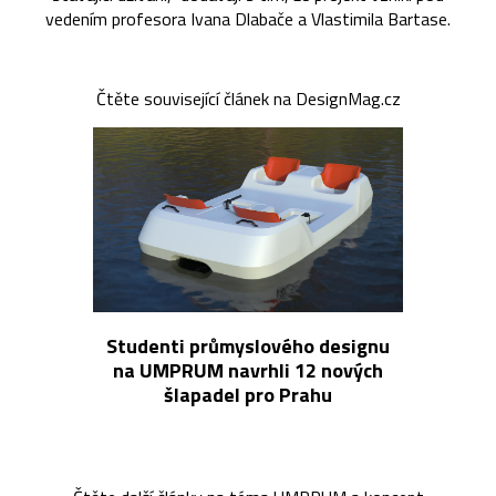
vedením profesora Ivana Dlabače a Vlastimila Bartase.
Čtěte související článek na DesignMag.cz
Studenti průmyslového designu
na UMPRUM navrhli 12 nových
šlapadel pro Prahu