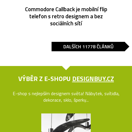
Commodore Callback je mobilní flip
telefon s retro designem a bez
sociálních sítí
DALŠÍCH 11778 ČLÁNKŮ
VÝBĚR Z E-SHOPU
DESIGNBUY.CZ
E-shop s nejlepším designem světa! Nábytek, svítidla,
dekorace, sklo, šperky...