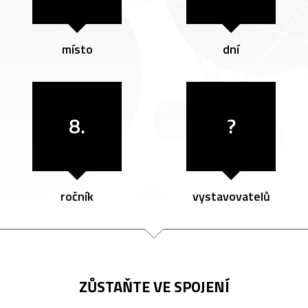
místo
dní
8.
?
ročník
vystavovatelů
ZŮSTAŇTE VE SPOJENÍ