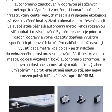
autonomního zásobování v dopravou přetížených
metropolích. Vycházeli z možností inovací současné
infrastruktury center velkých měst a s ní spojené ekologické
zátěže a snížené kvality života obyvatel. Jako řešení zvolili
ve světě stále běžnější autonomní metro, jehož rozsáhlou
síť obohatili o zásobování. Systém respektuje prioritu
osobní dopravy a volné kapacity doplňuje využitím
speciálních přepravních boxů. Pro nakládku zboží navrhují
využití depa metra, kde dojde k jejich naložení
do vyhrazeného prostoru v soupravách. V cíli cesty, v centru
města, dojde k vyzdvižení boxů autonomní platformou. Ta
se z povrchu dostane samostatným nákladním výtahem
umístěným na protilehlé straně nástupiště, aby nebyl
omezen pohyb lidí,“ uvádí zástupci UMPRUM.