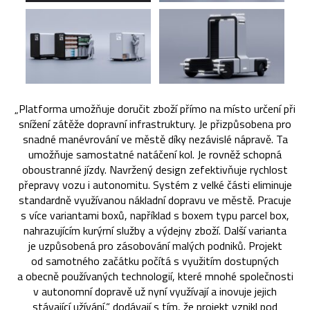
„Platforma umožňuje doručit zboží přímo na místo určení při
snížení zátěže dopravní infrastruktury. Je přizpůsobena pro
snadné manévrování ve městě díky nezávislé nápravě. Ta
umožňuje samostatné natáčení kol. Je rovněž schopná
oboustranné jízdy. Navržený design zefektivňuje rychlost
přepravy vozu i autonomitu. Systém z velké části eliminuje
standardně využívanou nákladní dopravu ve městě. Pracuje
s více variantami boxů, například s boxem typu parcel box,
nahrazujícím kurýrní služby a výdejny zboží. Další varianta
je uzpůsobená pro zásobování malých podniků. Projekt
od samotného začátku počítá s využitím dostupných
a obecně používaných technologií, které mnohé společnosti
v autonomní dopravě už nyní využívají a inovuje jejich
stávající užívání,“ dodávají s tím, že projekt vznikl pod