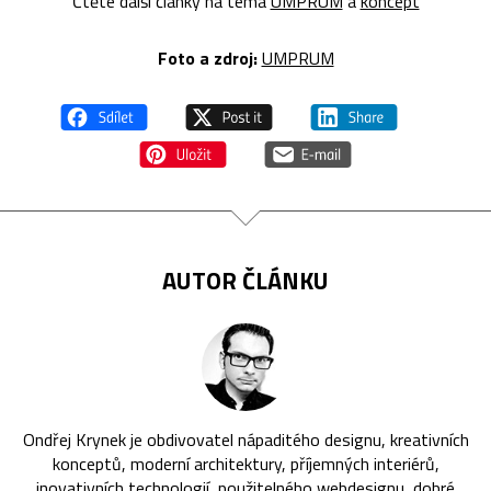
Čtěte další články na téma
UMPRUM
a
koncept
Foto a z
droj:
UMPRUM
AUTOR ČLÁNKU
Ondřej Krynek je obdivovatel nápaditého designu, kreativních
konceptů, moderní architektury, příjemných interiérů,
inovativních technologií, použitelného webdesignu, dobré