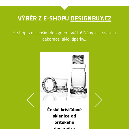
VÝBĚR Z E-SHOPU
DESIGNBUY.CZ
E-shop s nejlepším designem světa! Nábytek, svítidla,
dekorace, sklo, šperky...
České křišťálové
Ikonická skl
sklenice od
stolní lampa 
britského
Lamp
designéra