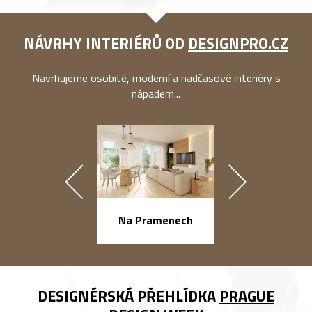
NÁVRHY INTERIÉRŮ OD
DESIGNPRO.CZ
Navrhujeme osobité, moderní a nadčasové interiéry s
nápadem...
náměstí Na Ba
Na Pramenech
DESIGNÉRSKÁ PŘEHLÍDKA
PRAGUE