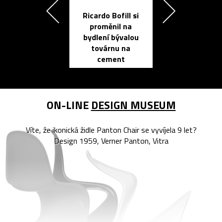
Ricardo Bofill si
Přichází ten
proměnil na
propracovan
bydlení bývalou
elektronic
továrnu na
zápisník
cement
reMarkable
ON-LINE
DESIGN MUSEUM
Víte, že ikonická židle Panton Chair se vyvíjela 9 let?
Design 1959, Verner Panton, Vitra