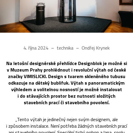
4. října 2024
technika
Ondřej Krynek
Na letošní designérské přehlídce Designblok je možné si
v Muzeum Prahy prohlédnout i revoluční výtah od české
značky VIMISLICKI. Design s tvarem skleněného tubusu
odkazuje na dětský bublifuk. Výtah s panoramatickým
výhledem a volitelnou nosností je možné instalovat
i do stávajících prostor bez nutnosti složitých
stavebních prací či stavebního povolení.
„Tento výtah je jedinečný nejen svým designem, ale
i způsobem instalace. Není potřeba žádných stavebních prací
ani stavebního povolení. Speciální tichý pohon a lana, spolu