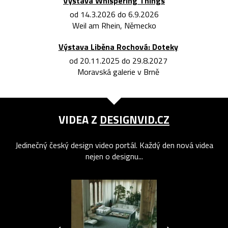
Výstava Whispering Things
od 14.3.2026 do 6.9.2026
Weil am Rhein, Německo
Výstava Liběna Rochová: Doteky
od 20.11.2025 do 29.8.2027
Moravská galerie v Brně
VIDEA Z
DESIGNVID.CZ
Jedinečný český design video portál. Každý den nová videa
nejen o designu...