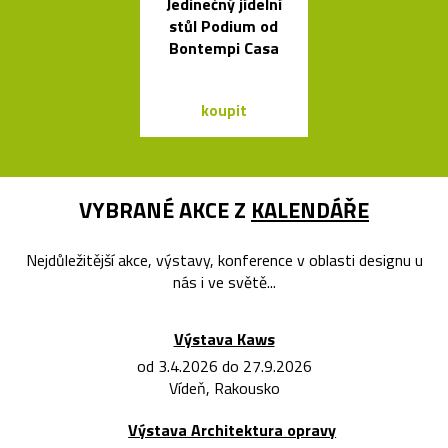
Jedinečný jídelní
Závěsná svít
stůl Podium od
Grape inspir
Bontempi Casa
hrozny
koupit
koupit
VYBRANÉ AKCE Z
KALENDÁŘE
Nejdůležitější akce, výstavy, konference v oblasti designu u
nás i ve světě...
Výstava Kaws
od 3.4.2026 do 27.9.2026
Vídeň, Rakousko
Výstava Architektura opravy