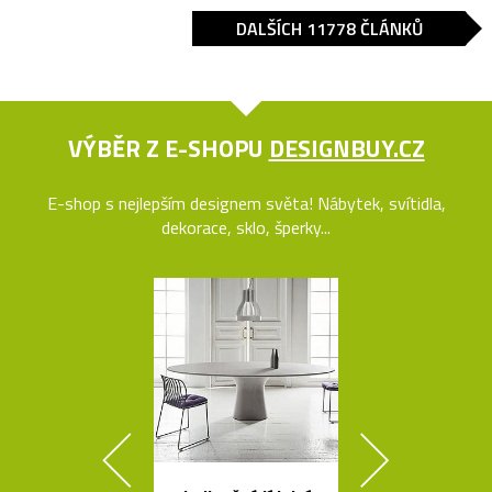
DALŠÍCH 11778 ČLÁNKŮ
VÝBĚR Z E-SHOPU
DESIGNBUY.CZ
E-shop s nejlepším designem světa! Nábytek, svítidla,
dekorace, sklo, šperky...