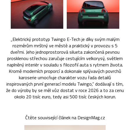
„Elektrický prototyp Twingo E-Tech je díky svým malým
rozměrům mrštný ve městě a praktický v provozu s 5
dveřmi. Jeho jednoprostorová silueta zakončená pevnou
prosklenou střechou zaručuje cestujícím velkorysý, světlem
naplněný interiér v souladu s filozofií auta s rytmem života.
Kromě moderních proporcí a dokonale splývavých povrchů
karoserie umocňuje charakter vozu řada detailů
inspirovaných první generací modelu Twingo,“ dodávají s tím,
že do výroby by se měl vůz dostat v roce 2026 a to za cenu
okolo 20 tisíc euro, tedy asi 500 tisíc českých korun.
Čtěte související článek na DesignMag.cz