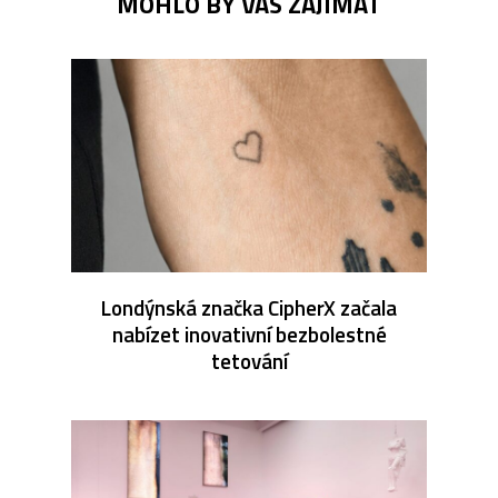
MOHLO BY VÁS ZAJÍMAT
Londýnská značka CipherX začala
nabízet inovativní bezbolestné
tetování