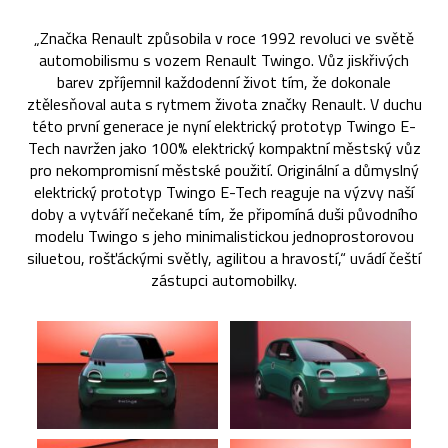
„Značka Renault způsobila v roce 1992 revoluci ve světě
automobilismu s vozem Renault Twingo. Vůz jiskřivých
barev zpříjemnil každodenní život tím, že dokonale
ztělesňoval auta s rytmem života značky Renault. V duchu
této první generace je nyní elektrický prototyp Twingo E-
Tech navržen jako 100% elektrický kompaktní městský vůz
pro nekompromisní městské použití. Originální a důmyslný
elektrický prototyp Twingo E-Tech reaguje na výzvy naší
doby a vytváří nečekané tím, že připomíná duši původního
modelu Twingo s jeho minimalistickou jednoprostorovou
siluetou, rošťáckými světly, agilitou a hravostí,“ uvádí čeští
zástupci automobilky.