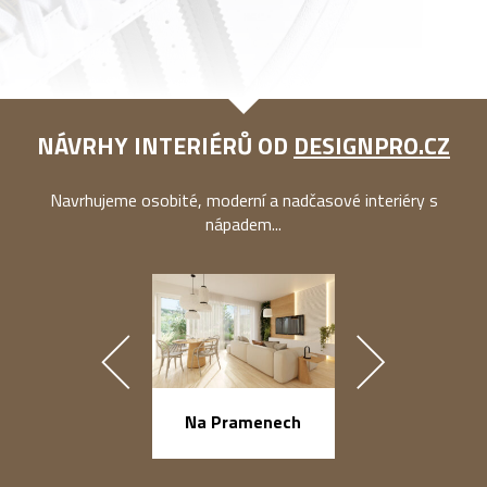
NÁVRHY INTERIÉRŮ OD
DESIGNPRO.CZ
Navrhujeme osobité, moderní a nadčasové interiéry s
nápadem...
náměstí Na Ba
Na Pramenech