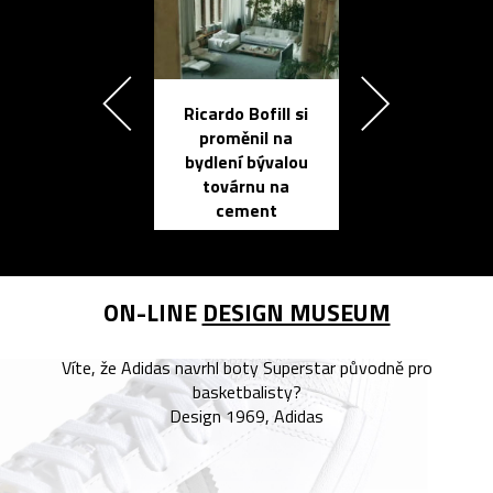
Ricardo Bofill si
Přichází ten
proměnil na
propracovan
bydlení bývalou
elektronic
továrnu na
zápisník
cement
reMarkable
ON-LINE
DESIGN MUSEUM
Víte, že Adidas navrhl boty Superstar původně pro
basketbalisty?
Design 1969, Adidas