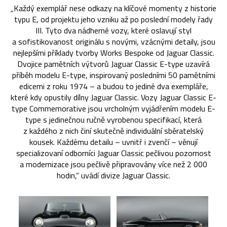
„Každý exemplář nese odkazy na klíčové momenty z historie
typu E, od projektu jeho vzniku až po poslední modely řady
III. Tyto dva nádherné vozy, které oslavují styl
a sofistikovanost originálu s novými, vzácnými detaily, jsou
nejlepšími příklady tvorby Works Bespoke od Jaguar Classic.
Dvojice pamětních výtvorů Jaguar Classic E-type uzavírá
příběh modelu E-type, inspirovaný posledními 50 pamětními
edicemi z roku 1974 – a budou to jediné dva exempláře,
které kdy opustily dílny Jaguar Classic. Vozy Jaguar Classic E-
type Commemorative jsou vrcholným vyjádřením modelu E-
type s jedinečnou ručně vyrobenou specifikací, která
z každého z nich činí skutečně individuální sběratelský
kousek. Každému detailu – uvnitř i zvenčí – věnují
specializovaní odborníci Jaguar Classic pečlivou pozornost
a modernizace jsou pečlivě připravovány více než 2 000
hodin,“ uvádí divize Jaguar Classic.