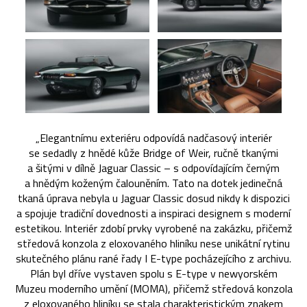
„Elegantnímu exteriéru odpovídá nadčasový interiér
se sedadly z hnědé kůže Bridge of Weir, ručně tkanými
a šitými v dílně Jaguar Classic – s odpovídajícím černým
a hnědým koženým čalouněním. Tato na dotek jedinečná
tkaná úprava nebyla u Jaguar Classic dosud nikdy k dispozici
a spojuje tradiční dovednosti a inspiraci designem s moderní
estetikou. Interiér zdobí prvky vyrobené na zakázku, přičemž
středová konzola z eloxovaného hliníku nese unikátní rytinu
skutečného plánu rané řady I E-type pocházejícího z archivu.
Plán byl dříve vystaven spolu s E-type v newyorském
Muzeu moderního umění (MOMA), přičemž středová konzola
z eloxovaného hliníku se stala charakteristickým znakem