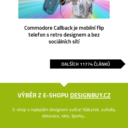
Commodore Callback je mobilní flip
telefon s retro designem a bez
sociálních sítí
DALŠÍCH 11774 ČLÁNKŮ
VÝBĚR Z E-SHOPU
DESIGNBUY.CZ
E-shop s nejlepším designem světa! Nábytek, svítidla,
dekorace, sklo, šperky...