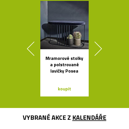
Mramorové stolky
Kolekce čes
a polstrované
svítidel ze s
lavičky Posea
dřeva Muff
koupit
koupit
VYBRANÉ AKCE Z
KALENDÁŘE