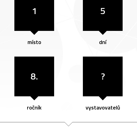
1
5
místo
dní
8.
?
ročník
vystavovatelů