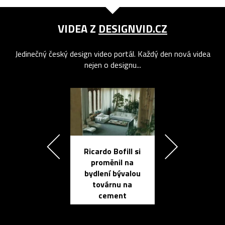
VIDEA Z
DESIGNVID.CZ
Jedinečný český design video portál. Každý den nová videa
nejen o designu...
Ricardo Bofill si
Přichází ten
proměnil na
propracovan
bydlení bývalou
elektronic
továrnu na
zápisník
cement
reMarkable