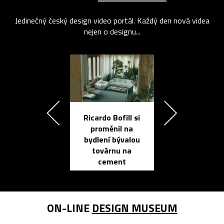
Jedinečný český design video portál. Každý den nová videa
nejen o designu...
Ricardo Bofill si
Přichází ten
proměnil na
propracovan
bydlení bývalou
elektronic
továrnu na
zápisník
cement
reMarkable
ON-LINE
DESIGN MUSEUM