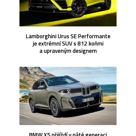
Lamborghini Urus SE Performante
je extrémní SUV s 812 koňmi
a upraveným designem
BMW X5 přijíždí v páté generaci