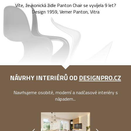
Víte, že ikonická židle Panton Chair se vyvíjela 9 let?
Design 1959, Verner Panton, Vitra
NÁVRHY INTERIÉRŮ OD
DESIGNPRO.CZ
Navrhujeme osobité, moderní a nadčasové interiéry s
nápadem...