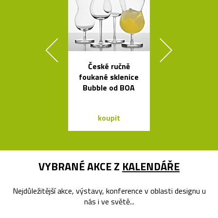
České ručně
České
foukané sklenice
minimalisti
Bubble od BOA
skleněné vázy
koupit
koupit
VYBRANÉ AKCE Z
KALENDÁŘE
Nejdůležitější akce, výstavy, konference v oblasti designu u
nás i ve světě...