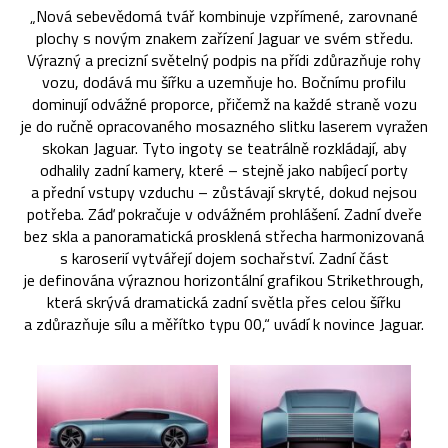
„Nová sebevědomá tvář kombinuje vzpřímené, zarovnané
plochy s novým znakem zařízení Jaguar ve svém středu.
Výrazný a precizní světelný podpis na přídi zdůrazňuje rohy
vozu, dodává mu šířku a uzemňuje ho. Bočnímu profilu
dominují odvážné proporce, přičemž na každé straně vozu
je do ručně opracovaného mosazného slitku laserem vyražen
skokan Jaguar. Tyto ingoty se teatrálně rozkládají, aby
odhalily zadní kamery, které – stejně jako nabíjecí porty
a přední vstupy vzduchu – zůstávají skryté, dokud nejsou
potřeba. Záď pokračuje v odvážném prohlášení. Zadní dveře
bez skla a panoramatická prosklená střecha harmonizovaná
s karoserií vytvářejí dojem sochařství. Zadní část
je definována výraznou horizontální grafikou Strikethrough,
která skrývá dramatická zadní světla přes celou šířku
a zdůrazňuje sílu a měřítko typu 00,“ uvádí k novince Jaguar.