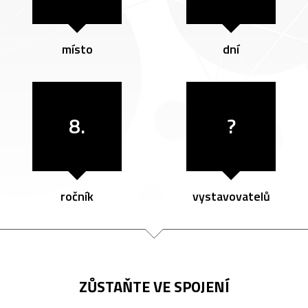
místo
dní
8.
?
ročník
vystavovatelů
ZŮSTAŇTE VE SPOJENÍ