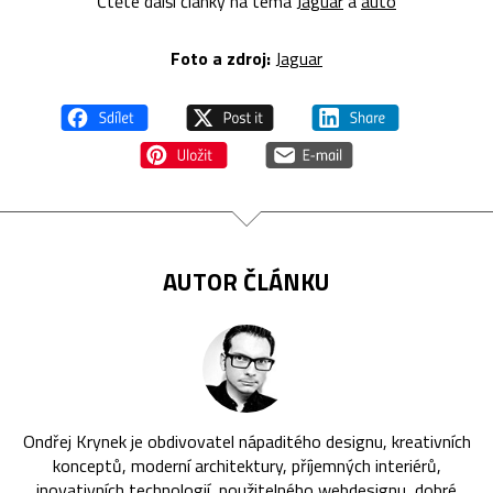
Čtěte další články na téma
Jaguar
a
auto
Foto a zdroj:
Jaguar
AUTOR ČLÁNKU
Ondřej Krynek je obdivovatel nápaditého designu, kreativních
konceptů, moderní architektury, příjemných interiérů,
inovativních technologií, použitelného webdesignu, dobré