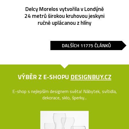
Delcy Morelos vytvořila v Londýně
24 metrů širokou kruhovou jeskyni
ručně uplácanou z hlíny
DALŠÍCH 11775 ČLÁNKŮ
VÝBĚR Z E-SHOPU
DESIGNBUY.CZ
E-shop s nejlepším designem světa! Nábytek, svítidla,
dekorace, sklo, šperky...