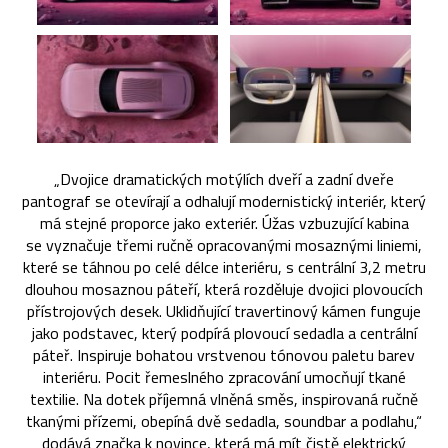
„Dvojice dramatických motýlích dveří a zadní dveře
pantograf se otevírají a odhalují modernistický interiér, který
má stejné proporce jako exteriér. Úžas vzbuzující kabina
se vyznačuje třemi ručně opracovanými mosaznými liniemi,
které se táhnou po celé délce interiéru, s centrální 3,2 metru
dlouhou mosaznou páteří, která rozděluje dvojici plovoucích
přístrojových desek. Uklidňující travertinový kámen funguje
jako podstavec, který podpírá plovoucí sedadla a centrální
páteř. Inspiruje bohatou vrstvenou tónovou paletu barev
interiéru. Pocit řemeslného zpracování umocňují tkané
textilie. Na dotek příjemná vlněná směs, inspirovaná ručně
tkanými přízemi, obepíná dvě sedadla, soundbar a podlahu,“
dodává značka k novince, která má mít čistě elektrický