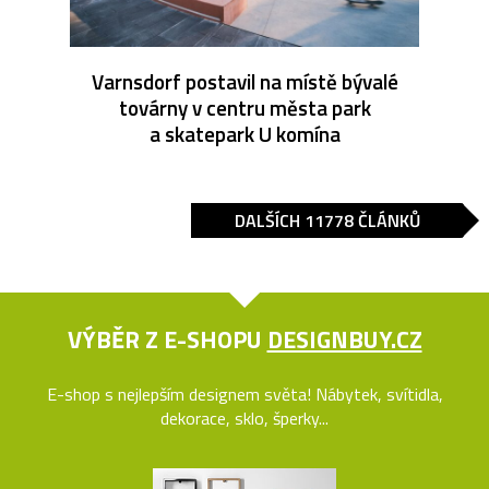
Varnsdorf postavil na místě bývalé
továrny v centru města park
a skatepark U komína
DALŠÍCH 11778 ČLÁNKŮ
VÝBĚR Z E-SHOPU
DESIGNBUY.CZ
E-shop s nejlepším designem světa! Nábytek, svítidla,
dekorace, sklo, šperky...