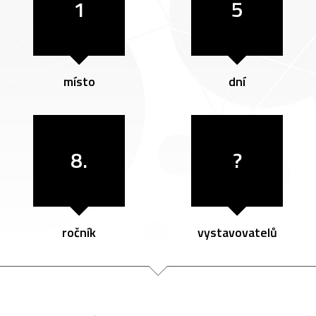
1
5
místo
dní
8.
?
ročník
vystavovatelů