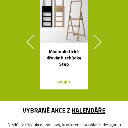
Minimalistické
Liniemi zdo
dřevěné schůdky
křišťálová ko
Step
od Olgoj Cho
koupit
koupit
VYBRANÉ AKCE Z
KALENDÁŘE
Nejdůležitější akce, výstavy, konference v oblasti designu u