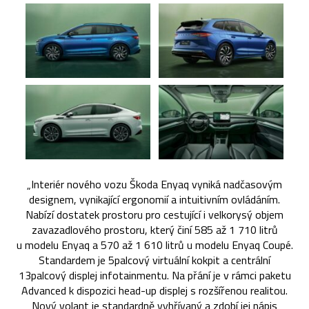
„Interiér nového vozu Škoda Enyaq vyniká nadčasovým
designem, vynikající ergonomií a intuitivním ovládáním.
Nabízí dostatek prostoru pro cestující i velkorysý objem
zavazadlového prostoru, který činí 585 až 1 710 litrů
u modelu Enyaq a 570 až 1 610 litrů u modelu Enyaq Coupé.
Standardem je 5palcový virtuální kokpit a centrální
13palcový displej infotainmentu. Na přání je v rámci paketu
Advanced k dispozici head-up displej s rozšířenou realitou.
Nový volant je standardně vyhřívaný a zdobí jej nápis