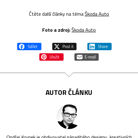
Čtěte další články na téma
Škoda Auto
Foto a zdroj:
Škoda Auto
AUTOR ČLÁNKU
Ondřej Krynek je obdivovatel nápaditého designu, kreativních