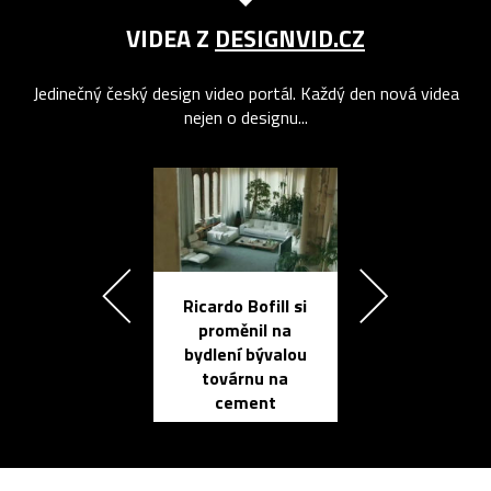
VIDEA Z
DESIGNVID.CZ
Jedinečný český design video portál. Každý den nová videa
nejen o designu...
Ricardo Bofill si
Přichází ten
proměnil na
propracovan
bydlení bývalou
elektronic
továrnu na
zápisník
cement
reMarkable