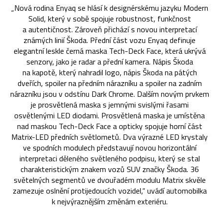
„Nová rodina Enyaq se hlásí k designérskému jazyku Modern
Solid, který v sobě spojuje robustnost, funkčnost
a autentičnost. Zároveň přichází s novou interpretací
známých linií Škoda. Přední část vozu Enyaq definuje
elegantní leskle černá maska Tech-Deck Face, která ukrývá
senzory, jako je radar a přední kamera. Nápis Škoda
na kapotě, který nahradil logo, nápis Škoda na pátých
dveřích, spoiler na předním nárazníku a spoiler na zadním
nárazníku jsou v odstínu Dark Chrome. Dalším novým prvkem
je prosvětlená maska s jemnými svislými řasami
osvětlenými LED diodami. Prosvětlená maska je umístěna
nad maskou Tech-Deck Face a opticky spojuje horní část
Matrix-LED předních světlometů. Dva výrazné LED krystaly
ve spodních modulech představují novou horizontální
interpretaci děleného světleného podpisu, který se stal
charakteristickým znakem vozů SUV značky Škoda. 36
světelných segmentů ve dvouřadém modulu Matrix skvěle
zamezuje oslnění protijedoucích vozidel,“ uvádí automobilka
k nejvýraznějším změnám exteriéru.