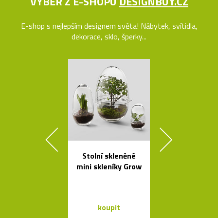
VÝBĚR Z E-SHOPU
DESIGNBUY.CZ
E-shop s nejlepším designem světa! Nábytek, svítidla,
dekorace, sklo, šperky...
Stolní skleněné
Kolekce svít
mini skleníky Grow
Flowerpot 
Vernera Pan
koupit
koupit