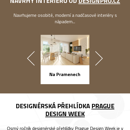
NÁVRHY INTERIÉRŮ OD
DESIGNPRO.CZ
Navrhujeme osobité, moderní a nadčasové interiéry s
nápadem...
náměstí Na Ba
Na Pramenech
DESIGNÉRSKÁ PŘEHLÍDKA
PRAGUE
DESIGN WEEK
Osmý ročník designérské přehlídky Prague Design Week je v