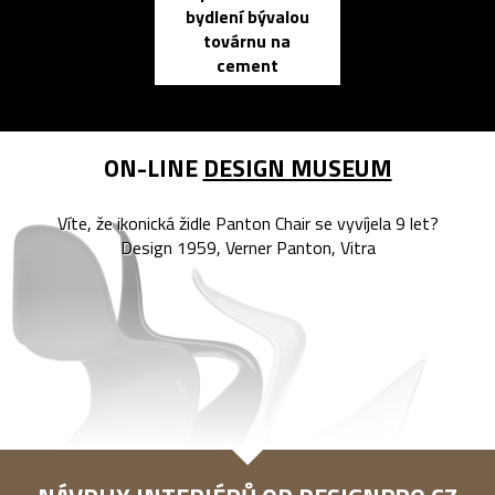
bydlení bývalou
elektronic
továrnu na
zápisník
cement
reMarkable
ON-LINE
DESIGN MUSEUM
Víte, že ikonická židle Panton Chair se vyvíjela 9 let?
Design 1959, Verner Panton, Vitra