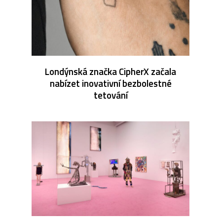
Londýnská značka CipherX začala
nabízet inovativní bezbolestné
tetování