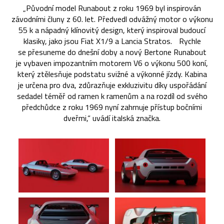
„Původní model Runabout z roku 1969 byl inspirován
závodními čluny z 60. let. Předvedl odvážný motor o výkonu
55 k a nápadný klínovitý design, který inspiroval budoucí
klasiky, jako jsou Fiat X1/9 a Lancia Stratos. Rychle
se přesuneme do dnešní doby a nový Bertone Runabout
je vybaven impozantním motorem V6 o výkonu 500 koní,
který ztělesňuje podstatu svižné a výkonné jízdy. Kabina
je určena pro dva, zdůrazňuje exkluzivitu díky uspořádání
sedadel téměř od ramen k ramenům a na rozdíl od svého
předchůdce z roku 1969 nyní zahrnuje přístup bočními
dveřmi,“ uvádí italská značka.