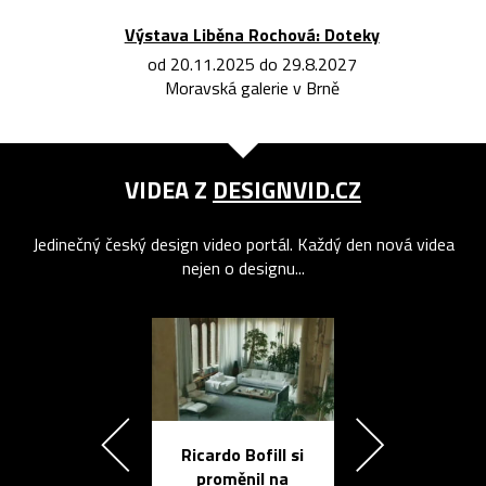
Výstava Liběna Rochová: Doteky
od 20.11.2025 do 29.8.2027
Moravská galerie v Brně
VIDEA Z
DESIGNVID.CZ
Jedinečný český design video portál. Každý den nová videa
nejen o designu...
Ricardo Bofill si
Přichází ten
proměnil na
propracovan