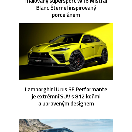
malovaný supersport W16 Mistral
Blanc Éternel inspirovaný
porcelánem
Lamborghini Urus SE Performante
je extrémní SUV s 812 koňmi
a upraveným designem