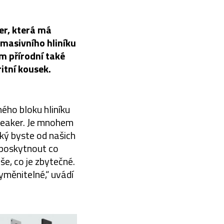
er, která má
 masivního hliníku
m přírodní také
ritní kousek.
ého bloku hliníku
breaker. Je mnohem
jaký byste od našich
 poskytnout co
še, co je zbytečné.
yměnitelné,“ uvádí