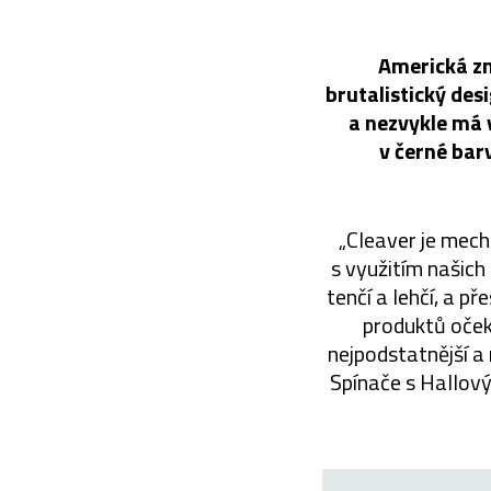
Americká zn
brutalistický des
a nezvykle má 
v černé barv
„Cleaver je mech
s využitím našich
tenčí a lehčí, a př
produktů oček
nejpodstatnější a 
Spínače s Hallový