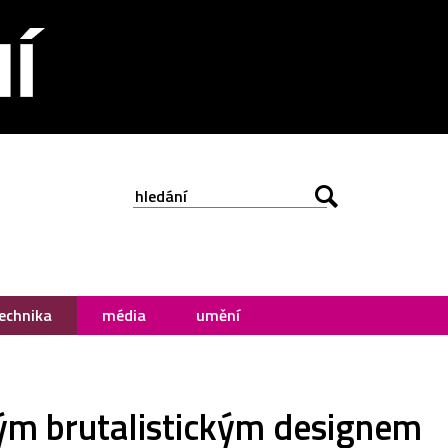
echnika
média
umění
zným brutalistickým designem