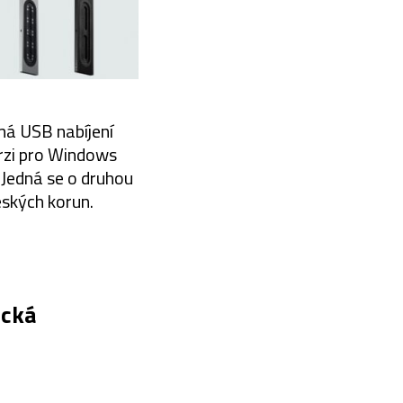
má USB nabíjení
erzi pro Windows
. Jedná se o druhou
eských korun.
ická