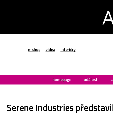
e-shop
videa
interiéry
homepage
události
Serene Industries představi