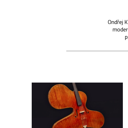
Ondřej K
modern
p