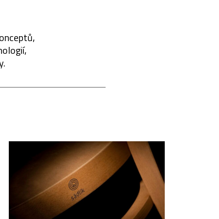
konceptů,
ologií,
y.