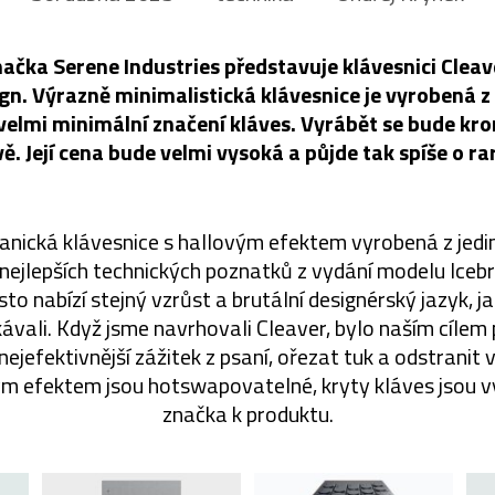
ačka Serene Industries představuje klávesnici Cleav
ign. Výrazně minimalistická klávesnice je vyrobená z
velmi minimální značení kláves. Vyrábět se bude kro
ě. Její cena bude velmi vysoká a půjde tak spíše o ra
anická klávesnice s hallovým efektem vyrobená z jedin
 nejlepších technických poznatků z vydání modelu Ice
esto nabízí stejný vzrůst a brutální designérský jazyk, 
ávali. Když jsme navrhovali Cleaver, bylo naším cílem
nejefektivnější zážitek z psaní, ořezat tuk a odstranit v
m efektem jsou hotswapovatelné, kryty kláves jsou v
značka k produktu.