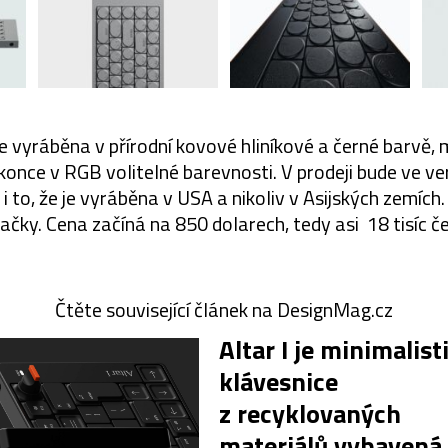
e vyráběna v přírodní kovové hliníkové a černé barvě, 
konce v RGB volitelné barevnosti. V prodeji bude ve v
 i to, že je vyráběna v USA a nikoliv v Asijských zemích
načky. Cena začíná na 850 dolarech, tedy asi 18 tisíc č
Čtěte související článek na DesignMag.cz
Altar I je minimalist
klávesnice
z recyklovaných
materiálů vybavená