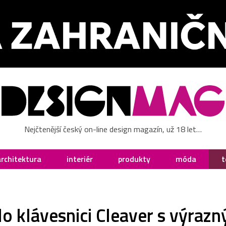
Nejčtenější český on-line design magazín, už 18 let…
architektura
interiér
produkty
móda
t
lo klávesnici Cleaver s výra