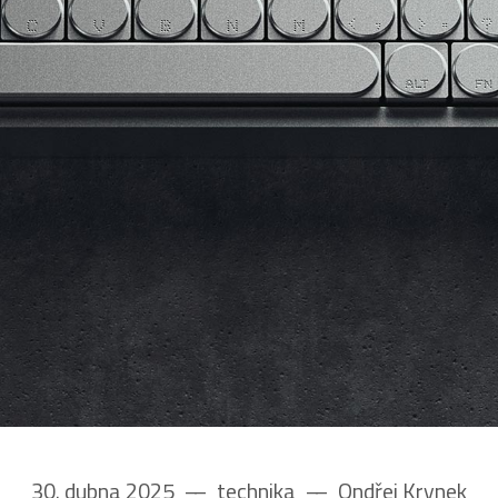
30. dubna 2025
––
technika
––
Ondřej Krynek