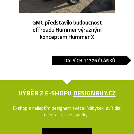
GMC představilo budoucnost
offroadu Hummer výrazným
konceptem Hummer X
DALŠÍCH 11776 ČLÁNKŮ
VÝBĚR Z E-SHOPU
DESIGNBUY.CZ
E-shop s nejlepším designem světa! Nábytek, svítidla,
dekorace, sklo, šperky...