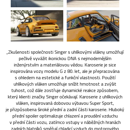
„Zkušenosti společnosti Singer s uhlíkovými vlákny umožňují
pečlivě vyvážit ikonickou DNA s nejmodernějším
inženýrstvím a materiálovou vědou. Karoserie je sice
inspirována vozy modelu G z 80. let, ale je přepracována
s ohledem na estetické a funkční vlastnosti. Použití
uhlíkových vláken umožňuje snížit hmotnost a zvýšit
tuhost, což dále zostřuje dynamické reakce způsobem,
který klienti značky Singer očekávají. Karoserie z uhlíkových
vláken, inspirovaná dobovou výbavou Super Sport,
je přizpůsobena široké přední a zadní části karoserie. Hluboký
přední spoiler optimalizuje chlazení a proudění vzduchu
v přední části vozu, zatímco vstupy v náběžných hranách
zadních blatníků směřují chladicí vzduch do motorového