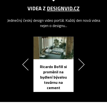
VIDEA Z
DESIGNVID.CZ
Jedinečný český design video portál. Každý den nová videa
nejen o designu...
Ricardo Bofill si
Přichází ten
proměnil na
propracovan
bydlení bývalou
elektronic
továrnu na
zápisník
cement
reMarkable