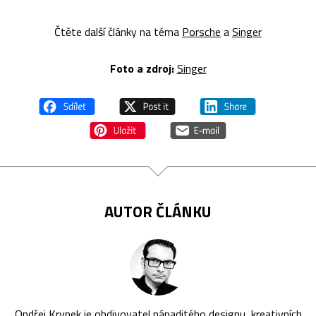
Čtěte další články na téma
Porsche
a
Singer
Foto a zdroj:
Singer
AUTOR ČLÁNKU
Ondřej Krynek je obdivovatel nápaditého designu, kreativních