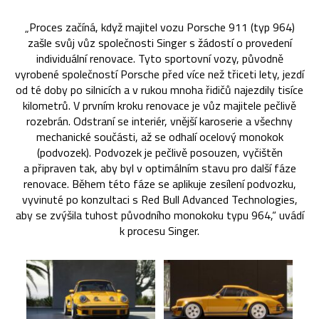
„Proces začíná, když majitel vozu Porsche 911 (typ 964)
zašle svůj vůz společnosti Singer s žádostí o provedení
individuální renovace. Tyto sportovní vozy, původně
vyrobené společností Porsche před více než třiceti lety, jezdí
od té doby po silnicích a v rukou mnoha řidičů najezdily tisíce
kilometrů. V prvním kroku renovace je vůz majitele pečlivě
rozebrán. Odstraní se interiér, vnější karoserie a všechny
mechanické součásti, až se odhalí ocelový monokok
(podvozek). Podvozek je pečlivě posouzen, vyčištěn
a připraven tak, aby byl v optimálním stavu pro další fáze
renovace. Během této fáze se aplikuje zesílení podvozku,
vyvinuté po konzultaci s Red Bull Advanced Technologies,
aby se zvýšila tuhost původního monokoku typu 964,“ uvádí
k procesu Singer.