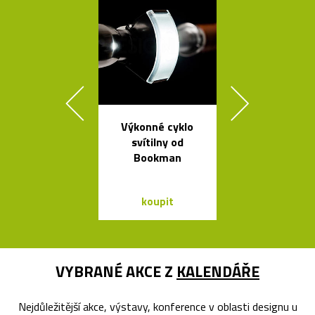
Výkonné cyklo
České křišťá
svítilny od
sklenice 
Bookman
britskéh
designér
koupit
koupit
VYBRANÉ AKCE Z
KALENDÁŘE
Nejdůležitější akce, výstavy, konference v oblasti designu u