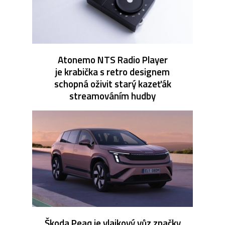
Atonemo NTS Radio Player
je krabička s retro designem
schopná oživit starý kazeťák
streamováním hudby
Škoda Peaq je vlajkový vůz značky