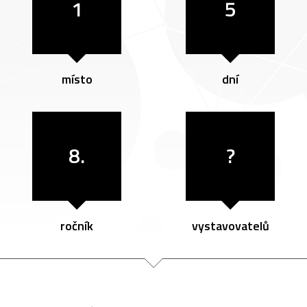
1
5
místo
dní
8.
?
ročník
vystavovatelů