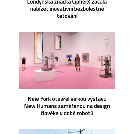
Londýnská značka CipherX začala
nabízet inovativní bezbolestné
tetování
New York otevřel velkou výstavu
New Humans zaměřenou na design
člověka v době robotů