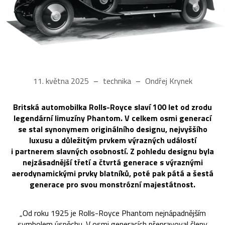
11. května 2025
technika
Ondřej Krynek
Britská automobilka Rolls-Royce slaví 100 let od zrodu
legendární limuzíny Phantom. V celkem osmi generací
se stal synonymem originálního designu, nejvyššího
luxusu a důležitým prvkem výrazných událostí
i partnerem slavných osobností. Z pohledu designu byla
nejzásadnější třetí a čtvrtá generace s výraznými
aerodynamickými prvky blatníků, poté pak pátá a šestá
generace pro svou monstrózní majestátnost.
„Od roku 1925 je Rolls-Royce Phantom nejnápadnějším
symbolem úspěchu. V osmi generacích přepravoval členy