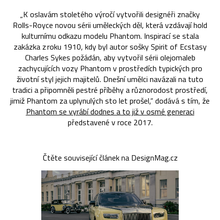
„K oslavám stoletého výročí vytvořili designéři značky
Rolls-Royce novou sérii uměleckých děl, která vzdávají hold
kulturnímu odkazu modelu Phantom. Inspirací se stala
zakázka z roku 1910, kdy byl autor sošky Spirit of Ecstasy
Charles Sykes požádán, aby vytvořil sérii olejomaleb
zachycujících vozy Phantom v prostředích typických pro
životní styl jejich majitelů. Dnešní umělci navázali na tuto
tradici a připomněli pestré příběhy a různorodost prostředí,
jimiž Phantom za uplynulých sto let prošel,“ dodává s tím, že
Phantom se vyrábí dodnes a to již v osmé generaci
představené v roce 2017.
Čtěte související článek na DesignMag.cz