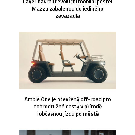
Layer navrhli revoluční mobilní postel
Mazzu zabalenou do jediného
zavazadla
Amble One je otevřený off-road pro
dobrodružné cesty v přírodě
i občasnou jízdu po městě