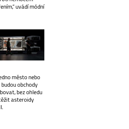
ením,“ uvádí módní
 jedno město nebo
ám budou obchody
ebovat, bez ohledu
těžit asteroidy
l.