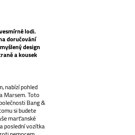
vesmírné lodi.
 na doručování
omyšlený design
straně a kousek
m, nabízí pohled
 a Marsem. Toto
společnosti Bang &
 tomu si budete
naše marťanské
a poslední vozítka
proti nemocem