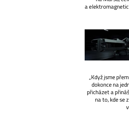
a elektromagnetic
„Když jsme přemý
dokonce na jedn
přicházet a přiná
na to, kde se 
v