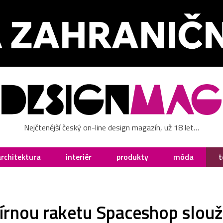
Nejčtenější český on-line design magazín, už 18 let…
architektura
interiér
produkty
móda
t
írnou raketu Spaceshop slouží