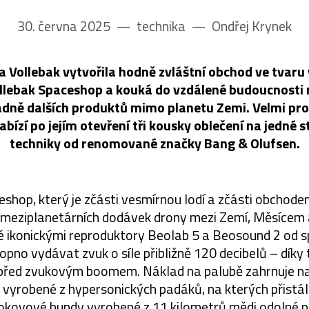
30. června 2025
––
technika
––
Ondřej Krynek
a Vollebak vytvořila hodně zvláštní obchod ve tvaru 
llebak Spaceshop a kouká do vzdálené budoucnosti
padně dalších produktů mimo planetu Zemi. Velmi pr
bízí po jejím otevření tři kousky oblečení na jedné 
techniky od renomované značky Bang & Olufsen.
shop, který je zčásti vesmírnou lodí a zčásti obchode
 meziplanetárních dodávek drony mezi Zemí, Měsícem
é ikonickými reproduktory Beolab 5 a Beosound 2 od 
hopno vydávat zvuk o síle přibližně 120 decibelů – díky
 před zvukovým boomem. Náklad na palubě zahrnuje 
vyrobené z hypersonických padáků, na kterých přistál
lokovové bundy vyrobené z 11 kilometrů mědi odolné 