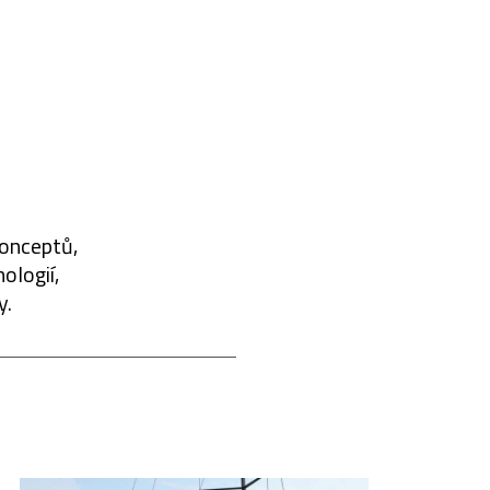
konceptů,
ologií,
y.