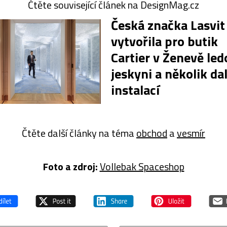
Čtěte související článek na DesignMag.cz
Česká značka Lasvit
vytvořila pro butik
Cartier v Ženevě le
jeskyni a několik da
instalací
Čtěte další články na téma
obchod
a
vesmír
Foto a z
droj:
Vollebak Spaceshop