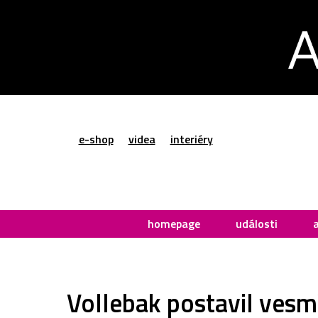
e-shop
videa
interiéry
homepage
události
Vollebak postavil vesm