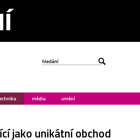
echnika
média
umění
cí jako unikátní obchod