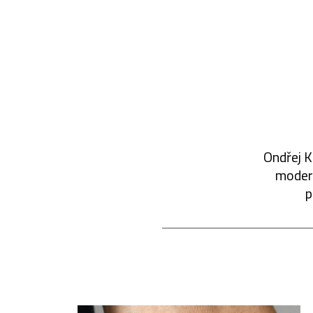
Ondřej K
modern
p