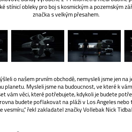
ké stínicí obleky pro boj s kosmickým a pozemským zář
značka s velkým přesahem.
šleli o našem prvním obchodě, nemysleli jsme jen na
u planetu. Mysleli jsme na budoucnost, ve které k v
šet vám věci, které potřebujete, kdykoli je budete potř
zrovna budete poflakovat na pláži v Los Angeles nebo 
e vesmíru,“ řekl zakladatel značky Vollebak Nick Tidbal