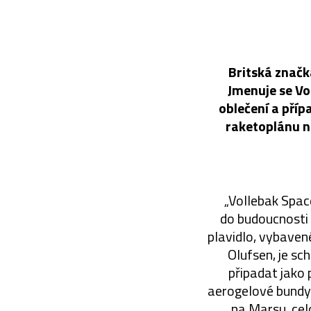
Britská značk
Jmenuje se Vo
oblečení a pří
raketoplánu na
„Vollebak Space
do budoucnosti
plavidlo, vybaven
Olufsen, je sc
připadat jako
aerogelové bundy 
na Marsu, ce