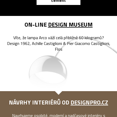
cement
reMarkable
ON-LINE
DESIGN MUSEUM
Víte, že lampa Arco váží celá přibližně 60 kilogramů?
Design 1962, Achille Castiglioni & Pier Giacomo Castiglioni,
Flos
NÁVRHY INTERIÉRŮ OD
DESIGNPRO.CZ
Navrhujeme osobité, moderní a nadčasové interiéry s