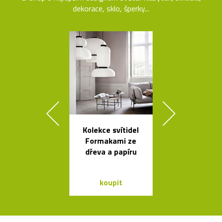
dekorace, sklo, šperky...
Kolekce svítidel
Ručně vyro
Formakami ze
dřevěné soš
dřeva a papíru
Dánska
koupit
koupit