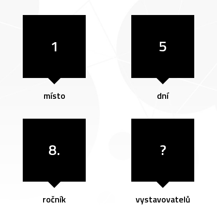
1
5
místo
dní
8.
?
ročník
vystavovatelů