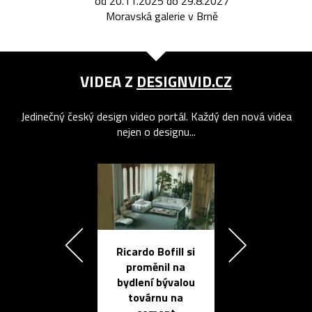
od 20.11.2025 do 29.8.2027
Moravská galerie v Brně
VIDEA Z
DESIGNVID.CZ
Jedinečný český design video portál. Každý den nová videa
nejen o designu...
Ricardo Bofill si
Přichází ten
proměnil na
propracovan
bydlení bývalou
elektronic
továrnu na
zápisník