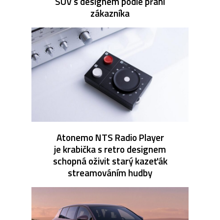
SUV s designem podle přání
zákazníka
Atonemo NTS Radio Player
je krabička s retro designem
schopná oživit starý kazeťák
streamováním hudby