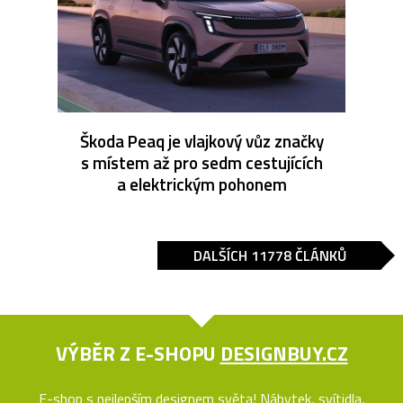
Škoda Peaq je vlajkový vůz značky
s místem až pro sedm cestujících
a elektrickým pohonem
DALŠÍCH 11778 ČLÁNKŮ
VÝBĚR Z E-SHOPU
DESIGNBUY.CZ
E-shop s nejlepším designem světa! Nábytek, svítidla,