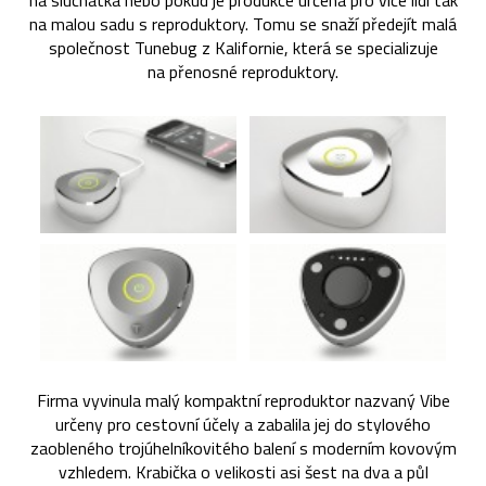
na sluchátka nebo pokud je produkce určena pro více lidí tak
na malou sadu s reproduktory. Tomu se snaží předejít malá
společnost Tunebug z Kalifornie, která se specializuje
na přenosné reproduktory.
Firma vyvinula malý kompaktní reproduktor nazvaný Vibe
určeny pro cestovní účely a zabalila jej do stylového
zaobleného trojúhelníkovitého balení s moderním kovovým
vzhledem. Krabička o velikosti asi šest na dva a půl