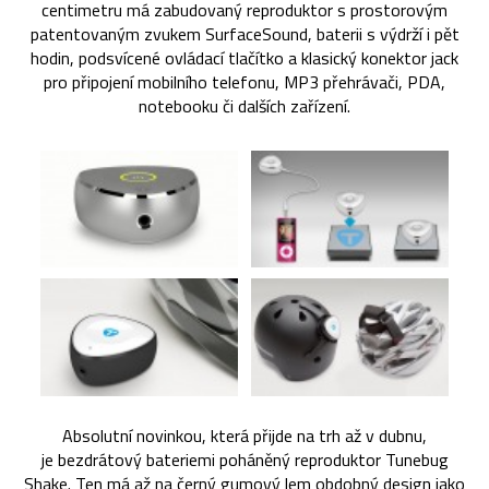
centimetru má zabudovaný reproduktor s prostorovým
patentovaným zvukem SurfaceSound, baterii s výdrží i pět
hodin, podsvícené ovládací tlačítko a klasický konektor jack
pro připojení mobilního telefonu, MP3 přehrávači, PDA,
notebooku či dalších zařízení.
Absolutní novinkou, která přijde na trh až v dubnu,
je bezdrátový bateriemi poháněný reproduktor Tunebug
Shake. Ten má až na černý gumový lem obdobný design jako