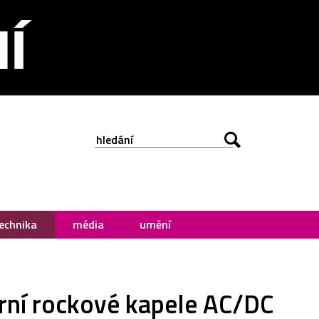
echnika
média
umění
rní rockové kapele AC/DC