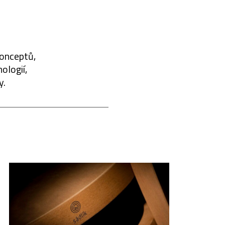
konceptů,
ologií,
y.