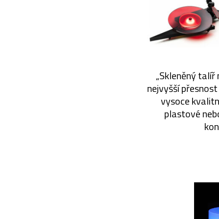
„Skleněný talíř
nejvyšší přesnos
vysoce kvalit
plastové neb
kon