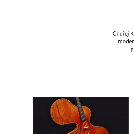
Ondřej K
modern
p