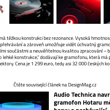
 má těžkou konstrukci bez rezonance. Vysoká hmotnost 
t přehrávání a zároveň umožňuje vidět úchvatný gramo
ními součástmi a neuvěřitelnou kvalitou zpracování – 
o lehké konstrukce,“ dodávají ke gramofonu, která má
ektory. Cena je 1 299 euro, tedy asi 32 000 českých ko
Čtěte související článek na DesignMag.cz
Audio Technica navr
gramofon Hotaru mě