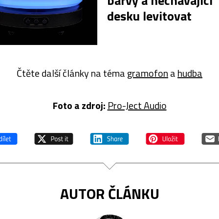
barvy a nechávající
desku levitovat
Čtěte další články na téma
gramofon
a
hudba
Foto a z
droj:
Pro-Ject Audio
AUTOR ČLÁNKU