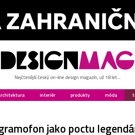
Nejčtenější český on-line design magazín, už 18 let…
architektura
interiér
produkty
móda
t
o gramofon jako poctu legendá