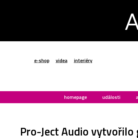
e-shop
videa
interiéry
homepage
události
Pro-Ject Audio vytvořil