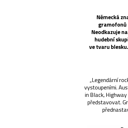
Německá znač
gramofonů n
Neodkazuje na 
hudební skup
ve tvaru blesku
„Legendární roc
vystoupeními. Aus
in Black, Highway 
představovat. Gr
přednastav