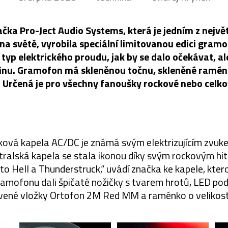
ka Pro-Ject Audio Systems, která je jedním z nejvě
a světě, vyrobila speciální limitovanou edici gram
typ elektrického proudu, jak by se dalo očekávat, al
inu. Gramofon má skleněnou točnu, skleněné ramén
. Určená je pro všechny fanoušky rockové nebo celko
ková kapela AC/DC je známá svým elektrizujícím zvuk
tralská kapela se stala ikonou díky svým rockovým hit
to Hell a Thunderstruck,“ uvádí značka ke kapele, kter
amofonu dali špičaté nožičky s tvarem hrotů, LED pod
ené vložky Ortofon 2M Red MM a raménko o velikosti