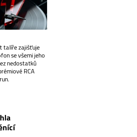
talíře zajišťuje
fon se všemi jeho
bez nedostatků
 prémiové RCA
run.
hla
nící