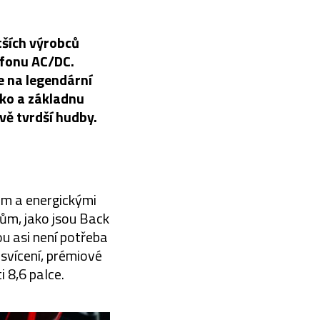
tších výrobců
ofonu AC/DC.
e na legendární
ko a základnu
vě tvrdší hudby.
em a energickými
ům, jako jsou Back
ou asi není potřeba
svícení, prémiové
 8,6 palce.