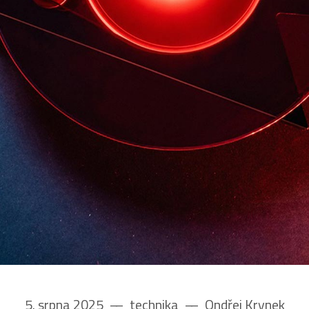
5. srpna 2025
––
technika
––
Ondřej Krynek