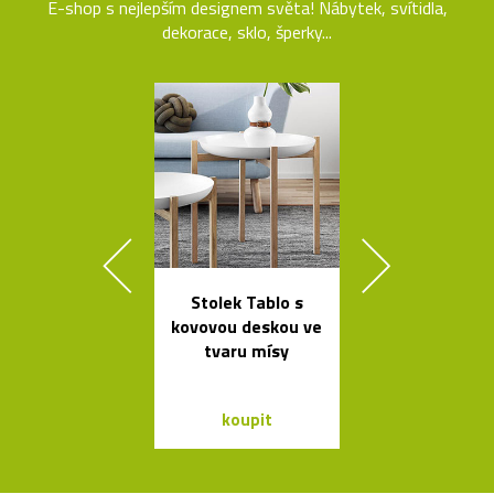
E-shop s nejlepším designem světa! Nábytek, svítidla,
dekorace, sklo, šperky...
Stolek Tablo s
Elegantn
kovovou deskou ve
květináč
tvaru mísy
Botanique 
kovovém pod
koupit
koupit