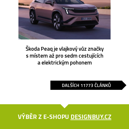
Škoda Peaq je vlajkový vůz značky
s místem až pro sedm cestujících
a elektrickým pohonem
DALŠÍCH 11773 ČLÁNKŮ
VÝBĚR Z E-SHOPU
DESIGNBUY.CZ