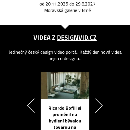
od 20.11.2025 do 29.8.2027
Moravská galerie v Brně
VIDEA Z
DESIGNVID.CZ
Jedinečný český design video portál. Každý den nová videa
nejen o designu...
Ricardo Bofill si
Přichází ten
proměnil na
propracovan
bydlení bývalou
elektronic
továrnu na
zápisník