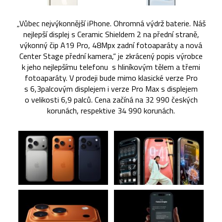
„Vůbec nejvýkonnější iPhone. Ohromná výdrž baterie. Náš
nejlepší displej s Ceramic Shieldem 2 na přední straně,
výkonný čip A19 Pro, 48Mpx zadní fotoaparáty a nová
Center Stage přední kamera,“ je zkrácený popis výrobce
k jeho nejlepšímu telefonu s hliníkovým tělem a třemi
fotoaparáty. V prodeji bude mimo klasické verze Pro
s 6,3palcovým displejem i verze Pro Max s displejem
o velikosti 6,9 palců. Cena začíná na 32 990 českých
korunách, respektive 34 990 korunách.