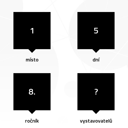
1
5
místo
dní
8.
?
ročník
vystavovatelů