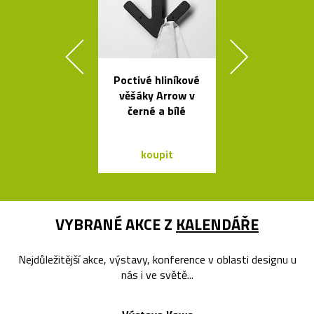
Poctivé hliníkové
Česká svíti
věšáky Arrow v
Soap fouk
černé a bílé
ručně bez f
koupit
koupit
VYBRANÉ AKCE Z
KALENDÁŘE
Nejdůležitější akce, výstavy, konference v oblasti designu u
nás i ve světě...