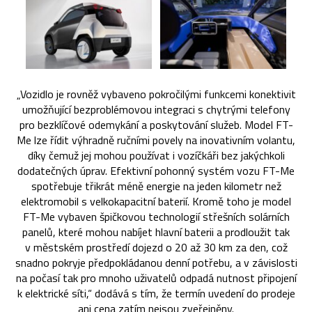
„Vozidlo je rovněž vybaveno pokročilými funkcemi konektivit
umožňující bezproblémovou integraci s chytrými telefony
pro bezklíčové odemykání a poskytování služeb. Model FT-
Me lze řídit výhradně ručními povely na inovativním volantu,
díky čemuž jej mohou používat i vozíčkáři bez jakýchkoli
dodatečných úprav. Efektivní pohonný systém vozu FT-Me
spotřebuje třikrát méně energie na jeden kilometr než
elektromobil s velkokapacitní baterií. Kromě toho je model
FT-Me vybaven špičkovou technologií střešních solárních
panelů, které mohou nabíjet hlavní baterii a prodloužit tak
v městském prostředí dojezd o 20 až 30 km za den, což
snadno pokryje předpokládanou denní potřebu, a v závislosti
na počasí tak pro mnoho uživatelů odpadá nutnost připojení
k elektrické síti,“ dodává s tím, že termín uvedení do prodeje
ani cena zatím nejsou zveřejněny.