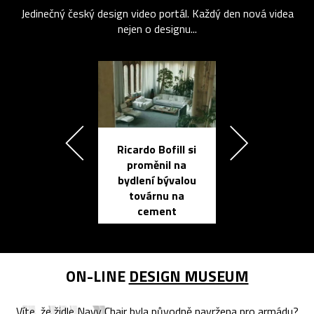
Jedinečný český design video portál. Každý den nová videa
nejen o designu...
Ricardo Bofill si
Přichází ten
proměnil na
propracovan
bydlení bývalou
elektronic
továrnu na
zápisník
cement
reMarkable
ON-LINE
DESIGN MUSEUM
Víte, že židle Navy Chair byla původně navržena pro armádu?