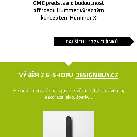
GMC představilo budoucnost
offroadu Hummer výrazným
konceptem Hummer X
DALŠÍCH 11774 ČLÁNKŮ
VÝBĚR Z E-SHOPU
DESIGNBUY.CZ
E-shop s nejlepším designem světa! Nábytek, svítidla,
dekorace, sklo, šperky...