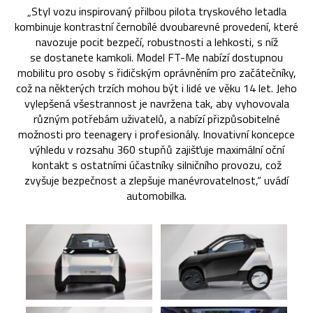
„Styl vozu inspirovaný přilbou pilota tryskového letadla
kombinuje kontrastní černobílé dvoubarevné provedení, které
navozuje pocit bezpečí, robustnosti a lehkosti, s níž
se dostanete kamkoli. Model FT-Me nabízí dostupnou
mobilitu pro osoby s řidičským oprávněním pro začátečníky,
což na některých trzích mohou být i lidé ve věku 14 let. Jeho
vylepšená všestrannost je navržena tak, aby vyhovovala
různým potřebám uživatelů, a nabízí přizpůsobitelné
možnosti pro teenagery i profesionály. Inovativní koncepce
výhledu v rozsahu 360 stupňů zajišťuje maximální oční
kontakt s ostatními účastníky silničního provozu, což
zvyšuje bezpečnost a zlepšuje manévrovatelnost,“ uvádí
automobilka.