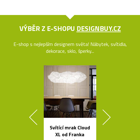
VÝBĚR Z E-SHOPU
DESIGNBUY.CZ
E-shop s nejlepším designem světa! Nábytek, svítidla,
dekorace, sklo, šperky...
Svítící mrak Cloud
Česká závě
XL od Franka
svítidla Sha