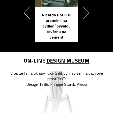
Ricardo Bofill si
Přichází ten
proměnil na
propracovan
bydlení bývalou
elektronic
továrnu na
zápisník
cement
reMarkable
ON-LINE
DESIGN MUSEUM
Víte, že lis na citrusy Juicy Salif byl navržen na papírové
prostírání?
Design 1988, Philippe Starck, Alessi