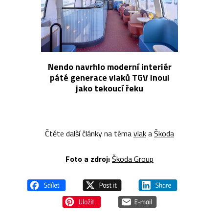
Nendo navrhlo moderní interiér
páté generace vlaků TGV Inoui
jako tekoucí řeku
Čtěte další články na téma
vlak
a
Škoda
Foto a z
droj:
Škoda Group