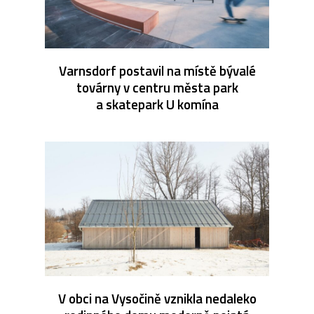
Varnsdorf postavil na místě bývalé
továrny v centru města park
a skatepark U komína
V obci na Vysočině vznikla nedaleko