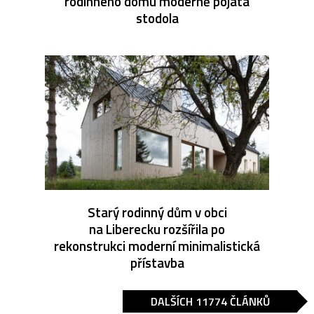
rodinného domu moderně pojatá
stodola
Starý rodinný dům v obci
na Liberecku rozšířila po
rekonstrukci moderní minimalistická
přístavba
DALŠÍCH 11774 ČLÁNKŮ