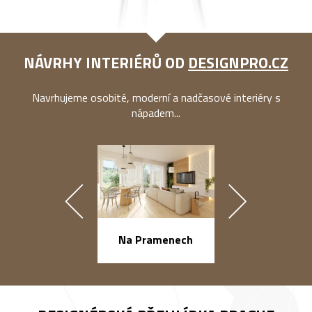
NÁVRHY INTERIÉRŮ OD
DESIGNPRO.CZ
Navrhujeme osobité, moderní a nadčasové interiéry s
nápadem...
náměstí Na Ba
Na Pramenech