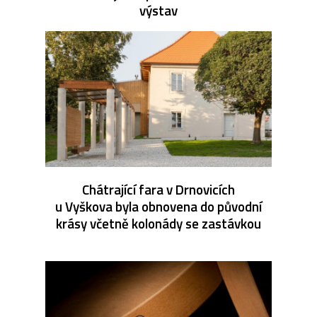
výstav
Chátrající fara v Drnovicích
u Vyškova byla obnovena do původní
krásy včetně kolonády se zastávkou