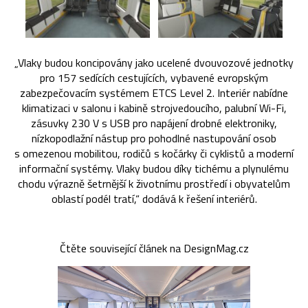
„Vlaky budou koncipovány jako ucelené dvouvozové jednotky
pro 157 sedících cestujících, vybavené evropským
zabezpečovacím systémem ETCS Level 2. Interiér nabídne
klimatizaci v salonu i kabině strojvedoucího, palubní Wi-Fi,
zásuvky 230 V s USB pro napájení drobné elektroniky,
nízkopodlažní nástup pro pohodlné nastupování osob
s omezenou mobilitou, rodičů s kočárky či cyklistů a moderní
informační systémy. Vlaky budou díky tichému a plynulému
chodu výrazně šetrnější k životnímu prostředí i obyvatelům
oblastí podél tratí,“ dodává k řešení interiérů.
Čtěte související článek na DesignMag.cz