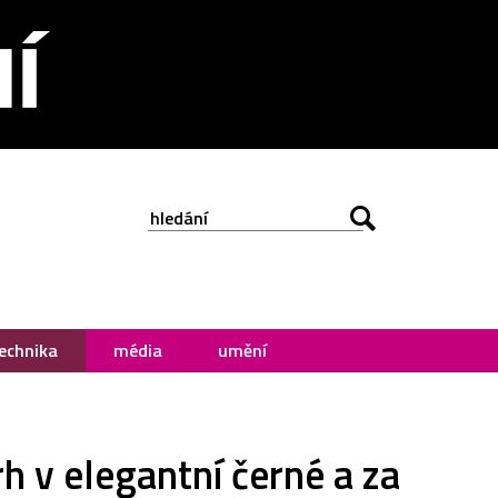
echnika
média
umění
rh v elegantní černé a za