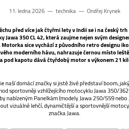
11. ledna 2026
––
technika
––
Ondřej Krynek
chu před více jak čtyřmi lety v Indii se i na český tr
y Jawa 350 CL 42, která zaujme nejen svým designem
. Motorka sice vychází z původního retro designu ik
 nového moderního hávu, nahrazuje černou místo leš
a pod kapotu dává čtyřdobý motor s výkonem 21 ki
rie naší domácí značky si jistě živě představí boom, jak
hod sportovněji vzhlížejícího motocyklu Jawa 350/362 
doby nabízeným Panelkám (modely Jawa 250/559 nebo
out vizuálně lehčí, dynamičtější a sportovnější motocyk
značka Jawa.