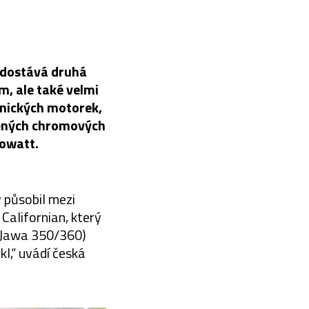
h dostává druhá
, ale také velmi
onických motorek,
těných chromových
lowatt.
ý působil mezi
Californian, který
 Jawa 350/360)
l,“ uvádí česká