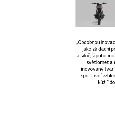
„Obdobnou inovaci
jako základní p
a silnější pohonno
světlomet a 
inovovaný tvar 
sportovní vzhled 
kůži,“ d