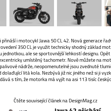
 přináší i motocykl Jawa 50 CL 42. Nová generace řady 
rovedení 350 CL je využit technicky shodný základ mot
u jednotkou, ale se sportovnější lehkostí designu. Opět
excentricky umístěný tachometr. Nově můžete na mot
palivové nádrže, neopomenutelné jsou zvednuté tlumi
dolaďující litá kola. Nezbývá již nic jiného než si ji vy
odává s tím, že motorka má vyjít na asi 113 tisíc český
Čtěte související článek na DesignMag.cz
Jawa 42 přichází