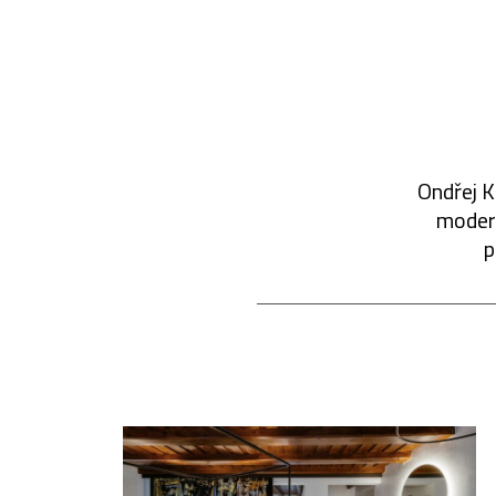
Ondřej K
modern
p