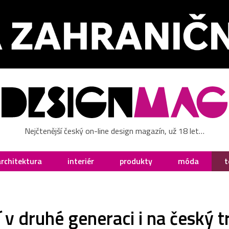
Nejčtenější český on-line design magazín, už 18 let…
architektura
interiér
produkty
móda
t
v druhé generaci i na český t