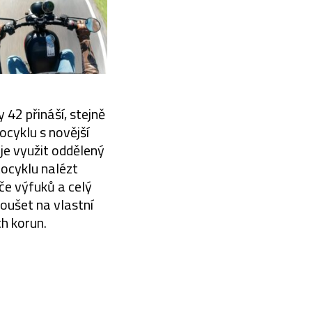
42 přináší, stejně
ocyklu s novější
 je využit oddělený
ocyklu nalézt
če výfuků a celý
zkoušet na vlastní
ch korun.