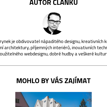
AUTOR ČLÁNKU
rynek je obdivovatel nápaditého designu, kreativních 
í architektury, příjemných interiérů, inovativních techn
oužitelného webdesignu, dobré hudby a veškeré kultur
MOHLO BY VÁS ZAJÍMAT