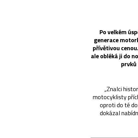
Po velkém úspě
generace motork
přívětivou cenou
ale obléká ji do
prvků 
„Znalci histo
motocyklisty příc
oproti do té 
dokázal nabídn