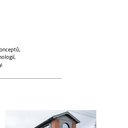
konceptů,
ologií,
y.