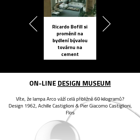
Ricardo Bofill si
Přichází ten
proměnil na
propracovan
bydlení bývalou
elektronic
továrnu na
zápisník
cement
reMarkable
ON-LINE
DESIGN MUSEUM
Víte, že lampa Arco váží celá přibližně 60 kilogramů?
Design 1962, Achille Castiglioni & Pier Giacomo Castiglioni,
Flos