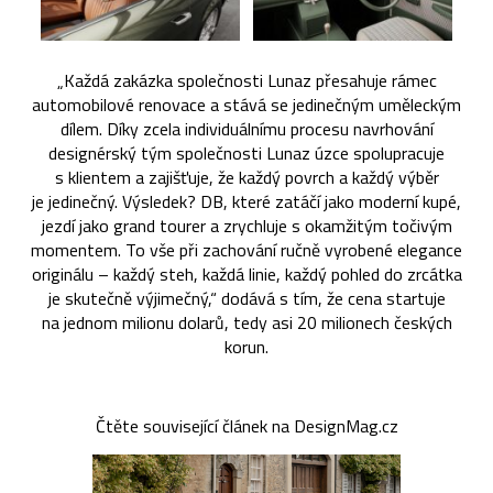
„Každá zakázka společnosti Lunaz přesahuje rámec
automobilové renovace a stává se jedinečným uměleckým
dílem. Díky zcela individuálnímu procesu navrhování
designérský tým společnosti Lunaz úzce spolupracuje
s klientem a zajišťuje, že každý povrch a každý výběr
je jedinečný. Výsledek? DB, které zatáčí jako moderní kupé,
jezdí jako grand tourer a zrychluje s okamžitým točivým
momentem. To vše při zachování ručně vyrobené elegance
originálu – každý steh, každá linie, každý pohled do zrcátka
je skutečně výjimečný,“ dodává s tím, že cena startuje
na jednom milionu dolarů, tedy asi 20 milionech českých
korun.
Čtěte související článek na DesignMag.cz