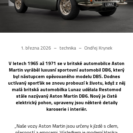
1. března 2026
technika
Ondřej Krynek
V letech 1965 až 1971 se v britské automobilce Aston
Martin vyráběl luxusní sportovní automobil DB6, který
byl nástupcem opěvovaného modelu DB5. Dodnes
uctívaný sporťák se znovu probouzí k životu, když z něj
malá britská automobilka Lunaz udělala Restomod
stále nazývaný Aston Martin DB6. Nový je čistě
elektrický pohon, upraveny jsou některé detaily
karoserie i interiér.
„Naše vozy Aston Martin jsou určeny k jízdě s cílem,
přesností a emocemi. Výsledkem je moderní klasika: