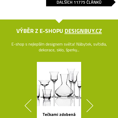
DALŠÍCH 11775 ČLÁNKŮ
VÝBĚR Z E-SHOPU
DESIGNBUY.CZ
E-shop s nejlepším designem světa! Nábytek, svítidla,
dekorace, sklo, šperky...
Tečkami zdobená
Minimalisti